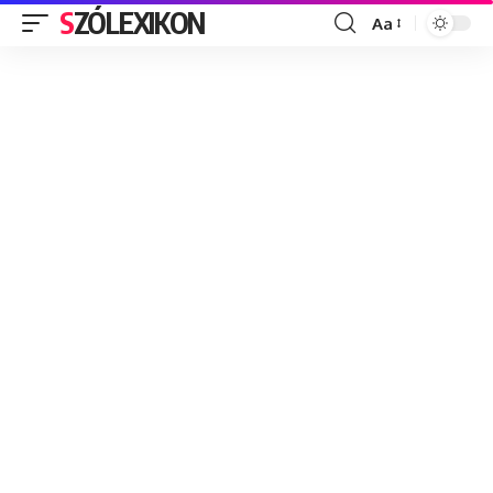
SZÓLEXIKON
Aa
Font
Resizer