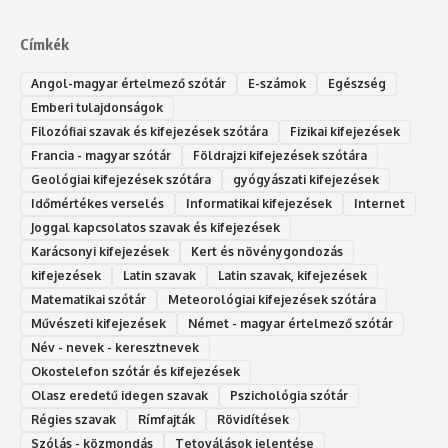
Címkék
Angol-magyar értelmező szótár
E-számok
Egészség
Emberi tulajdonságok
Filozófiai szavak és kifejezések szótára
Fizikai kifejezések
Francia - magyar szótár
Földrajzi kifejezések szótára
Geológiai kifejezések szótára
gyógyászati kifejezések
Időmértékes verselés
Informatikai kifejezések
Internet
Joggal kapcsolatos szavak és kifejezések
Karácsonyi kifejezések
Kert és növénygondozás
kifejezések
Latin szavak
Latin szavak, kifejezések
Matematikai szótár
Meteorológiai kifejezések szótára
Művészeti kifejezések
Német - magyar értelmező szótár
Név - nevek - keresztnevek
Okostelefon szótár és kifejezések
Olasz eredetű idegen szavak
Ps‮gólohciz‬ia s‮átóz‬r
Régies szavak
Rímfajták
Rövidítések
Szólás - közmondás
Tetoválások jelentése