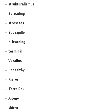
strukturalizmus
Spreading
stresszes
Sub sigillo
e-learning
terminál
Vazallus
unhealthy
Rizikó
Tetra Pak
Ajtony
sbirro