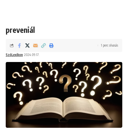
preveniál
1 perc olvasás
SzóLexikon
2024.09.17.