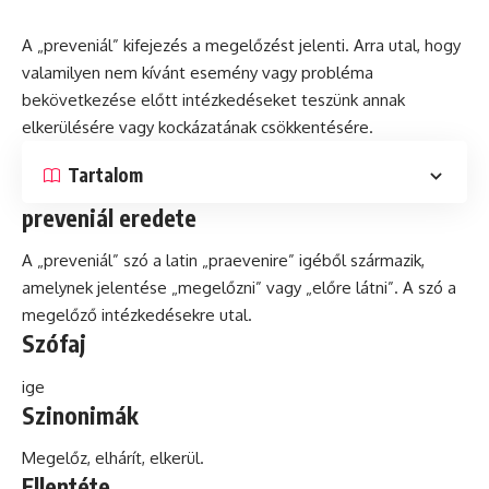
A „preveniál” kifejezés a megelőzést jelenti. Arra utal, hogy
valamilyen nem kívánt esemény vagy
probléma
bekövetkezése előtt intézkedéseket teszünk annak
elkerülésére vagy kockázatának csökkentésére.
Tartalom
preveniál eredete
A „preveniál”
szó
a
latin
„praevenire” igéből származik,
amelynek jelentése „megelőzni” vagy „előre látni”. A szó a
megelőző intézkedésekre utal.
Szófaj
ige
Szinonimák
Megelőz, elhárít, elkerül.
Ellentéte