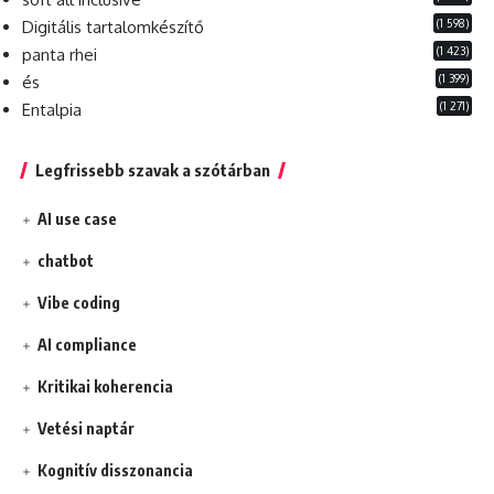
(1 598)
Digitális tartalomkészítő
(1 423)
panta rhei
(1 399)
és
(1 271)
Entalpia
Legfrissebb szavak a szótárban
AI use case
chatbot
Vibe coding
AI compliance
Kritikai koherencia
Vetési naptár
Kognitív disszonancia