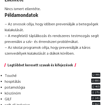
Nincs ismert ellentéte.
Példamondatok
– Az orvosok célja, hogy időben preveniálják a betegségek
kialakulását.
– A megfelelő táplálkozás
és
rendszeres testmozgás segít
preveniálni a szív- és érrendszeri problémákat.
– Az iskolai programok célja, hogy preveniálják a káros
szenvedélyek kialakulását a diákok körében.
Legtöbbet keresett szavak és kifejezések
(2 999)
Touché
(2 880)
hospitálás
(2 463)
potamológia
(2 275)
köszönöm
(2 245)
GILF
(1 862)
soft all inclusive