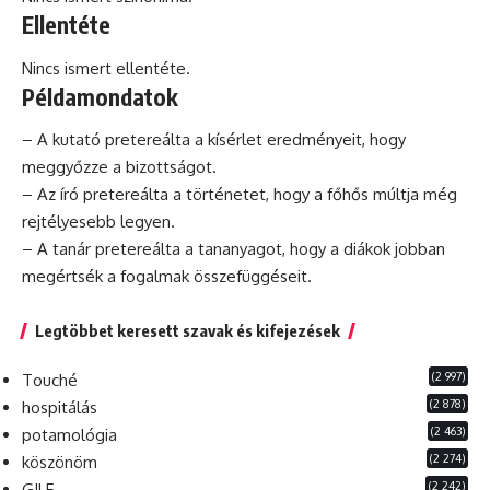
Ellentéte
Nincs ismert ellentéte.
Példamondatok
– A kutató pretereálta a kísérlet eredményeit, hogy
meggyőzze a bizottságot.
– Az író pretereálta a történetet, hogy a főhős múltja még
rejtélyesebb legyen.
– A tanár pretereálta a tananyagot, hogy a diákok jobban
megértsék a fogalmak összefüggéseit.
Legtöbbet keresett szavak és kifejezések
(2 997)
Touché
(2 878)
hospitálás
(2 463)
potamológia
(2 274)
köszönöm
(2 242)
GILF