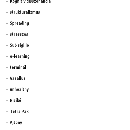
Kognitív disszonancia
strukturalizmus
Spreading
stresszes
Sub sigillo
e-learning
terminál
Vazallus
unhealthy
Rizikó
Tetra Pak
Ajtony