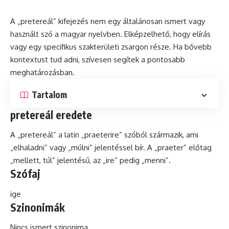
A „pretereál” kifejezés nem egy általánosan ismert vagy
használt
szó
a magyar nyelvben. Elképzelhető, hogy elírás
vagy egy specifikus szakterületi zsargon része.
Ha
bővebb
kontextust tud adni, szívesen segítek a pontosabb
meghatározásban.
Tartalom
pretereál eredete
A „pretereál” a
latin
„praeterire” szóból származik, ami
„elhaladni” vagy „múlni” jelentéssel bír. A „praeter” előtag
„mellett, túl” jelentésű, az „ire” pedig „menni”.
Szófaj
ige
Szinonimák
Nincs ismert szinonima.