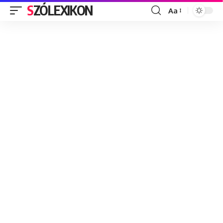
SZÓLEXIKON
Aa
Font
Resizer