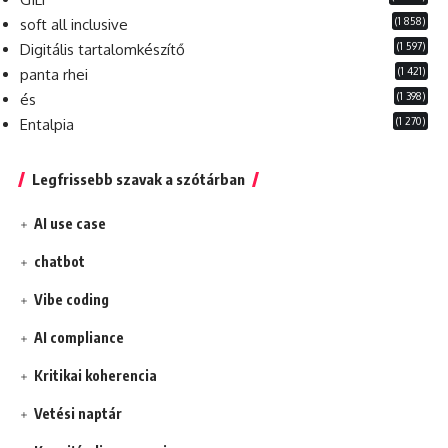
(1 858)
soft all inclusive
(1 597)
Digitális tartalomkészítő
(1 421)
panta rhei
(1 398)
és
(1 270)
Entalpia
Legfrissebb szavak a szótárban
AI use case
chatbot
Vibe coding
AI compliance
Kritikai koherencia
Vetési naptár