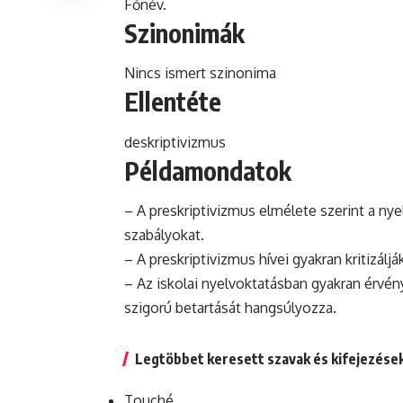
Főnév.
Szinonimák
Nincs ismert szinonima
Ellentéte
deskriptivizmus
Példamondatok
– A preskriptivizmus elmélete szerint a ny
szabályokat.
– A preskriptivizmus hívei gyakran kritizáljá
– Az iskolai nyelvoktatásban gyakran érvény
szigorú betartását hangsúlyozza.
Legtöbbet keresett szavak és kifejezése
Touché