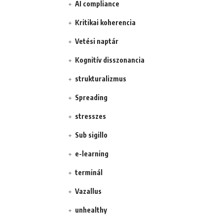
AI compliance
Kritikai koherencia
Vetési naptár
Kognitív disszonancia
strukturalizmus
Spreading
stresszes
Sub sigillo
e-learning
terminál
Vazallus
unhealthy