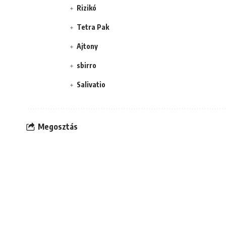
Rizikó
Tetra Pak
Ajtony
sbirro
Salivatio
Megosztás