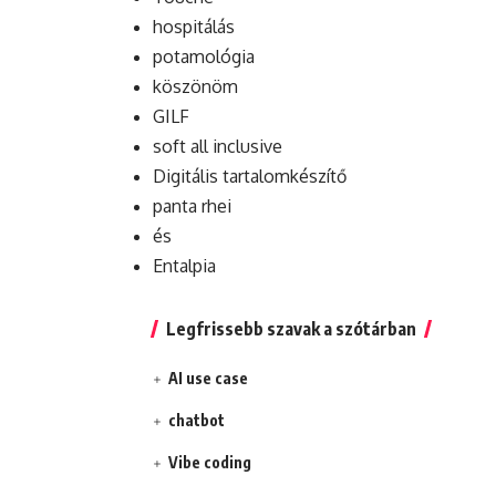
hospitálás
potamológia
köszönöm
GILF
soft all inclusive
Digitális tartalomkészítő
panta rhei
és
Entalpia
Legfrissebb szavak a szótárban
AI use case
chatbot
Vibe coding