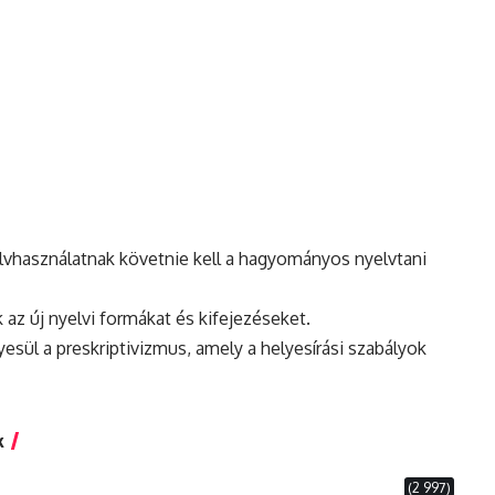
elvhasználatnak követnie kell a hagyományos nyelvtani
k az új nyelvi formákat és kifejezéseket.
esül a preskriptivizmus, amely a helyesírási szabályok
k
(2 997)