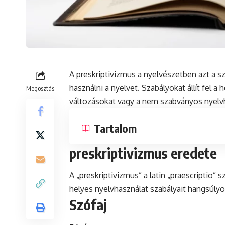
A preskriptivizmus a nyelvészetben azt a sz
használni a nyelvet. Szabályokat állít fel a
Megosztás
változásokat vagy a nem szabványos nyelv
Tartalom
preskriptivizmus eredete
A „preskriptivizmus” a
latin
„praescriptio” s
helyes nyelvhasználat szabályait hangsúlyo
Szófaj