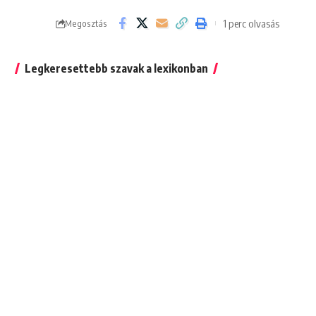
1 perc olvasás
Megosztás
Legkeresettebb szavak a lexikonban