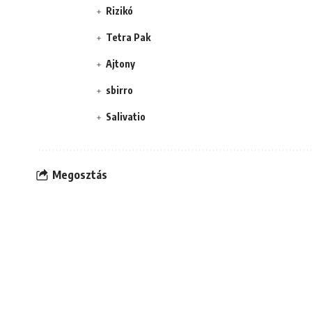
Rizikó
Tetra Pak
Ajtony
sbirro
Salivatio
Megosztás