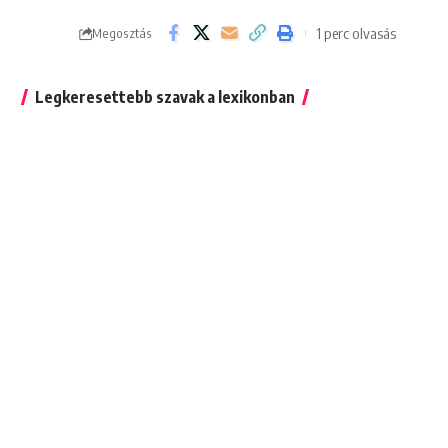
1 perc olvasás
Megosztás
Legkeresettebb szavak a lexikonban