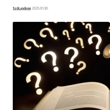
SzóLexikon
2025.01.30.