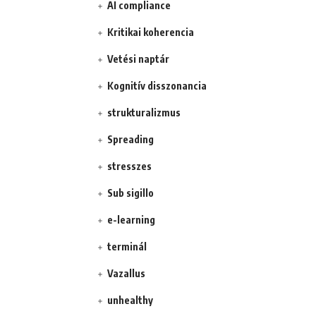
AI compliance
Kritikai koherencia
Vetési naptár
Kognitív disszonancia
strukturalizmus
Spreading
stresszes
Sub sigillo
e-learning
terminál
Vazallus
unhealthy