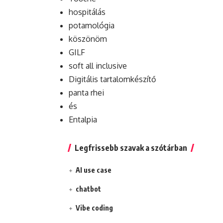
hospitálás
potamológia
köszönöm
GILF
soft all inclusive
Digitális tartalomkészítő
panta rhei
és
Entalpia
Legfrissebb szavak a szótárban
AI use case
chatbot
Vibe coding