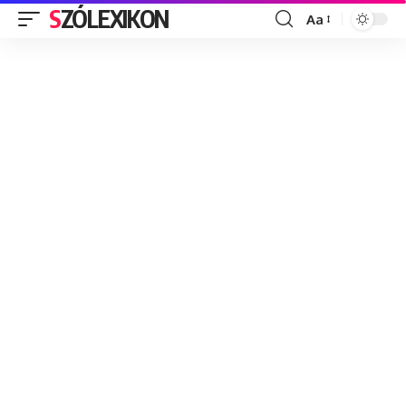
SZÓLEXIKON
Aa
Font
Resizer