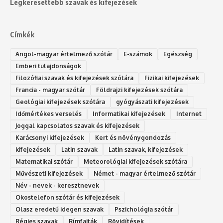
Legkeresettebb szavak és kifejezések
Címkék
Angol-magyar értelmező szótár
E-számok
Egészség
Emberi tulajdonságok
Filozófiai szavak és kifejezések szótára
Fizikai kifejezések
Francia - magyar szótár
Földrajzi kifejezések szótára
Geológiai kifejezések szótára
gyógyászati kifejezések
Időmértékes verselés
Informatikai kifejezések
Internet
Joggal kapcsolatos szavak és kifejezések
Karácsonyi kifejezések
Kert és növénygondozás
kifejezések
Latin szavak
Latin szavak, kifejezések
Matematikai szótár
Meteorológiai kifejezések szótára
Művészeti kifejezések
Német - magyar értelmező szótár
Név - nevek - keresztnevek
Okostelefon szótár és kifejezések
Olasz eredetű idegen szavak
Ps‮gólohciz‬ia s‮átóz‬r
Régies szavak
Rímfajták
Rövidítések