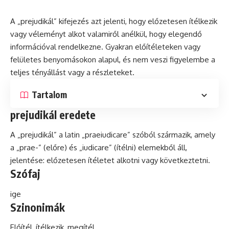
A „prejudikál” kifejezés azt jelenti, hogy előzetesen ítélkezik
vagy véleményt alkot valamiről anélkül, hogy elegendő
információval rendelkezne. Gyakran előítéleteken vagy
felületes benyomásokon alapul,
és
nem veszi figyelembe a
teljes tényállást vagy a részleteket.
Tartalom
prejudikál eredete
A „prejudikál” a
latin
„praeiudicare” szóból származik, amely
a „prae-” (előre) és „iudicare” (ítélni) elemekből áll,
jelentése: előzetesen ítéletet alkotni vagy következtetni.
Szófaj
ige
Szinonimák
Előítél, ítélkezik, megítél.