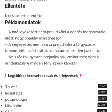
Ellentéte
Nincs ismert ellentéte.
Példamondatok
– A bíró igyekezett nem prejudikálni a döntés meghozatala
előtt, hogy
objektív
maradhasson.
– A cégvezetés nem akarta prejudikálni a tárgyalások
kimenetelét,
ezért
nyitottak maradtak minden javaslatra.
– Az újságírók gyakran prejudikálnak, amikor még nem áll
rendelkezésre minden tény az ügy kapcsán.
Legtöbbet keresett szavak és kifejezések
(2 999)
Touché
(2 879)
hospitálás
(2 463)
potamológia
(2 275)
köszönöm
(2 244)
GILF