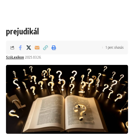
prejudikál
1 perc olvasás
SzóLexikon
2025.03.26.