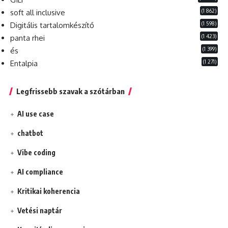
(1 862)
soft all inclusive
(1 598)
Digitális tartalomkészítő
(1 423)
panta rhei
(1 399)
és
(1 271)
Entalpia
Legfrissebb szavak a szótárban
AI use case
chatbot
Vibe coding
AI compliance
Kritikai koherencia
Vetési naptár