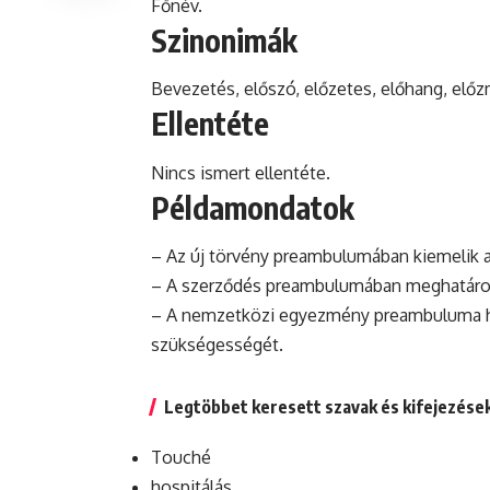
Főnév.
Szinonimák
Bevezetés, előszó, előzetes, előhang, elő
Ellentéte
Nincs ismert ellentéte.
Példamondatok
– Az új törvény preambulumában kiemelik a
– A szerződés preambulumában meghatározt
– A nemzetközi egyezmény preambuluma h
szükségességét.
Legtöbbet keresett szavak és kifejezése
Touché
hospitálás