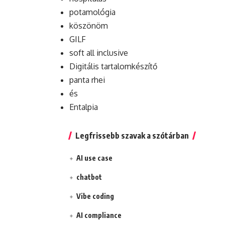
potamológia
köszönöm
GILF
soft all inclusive
Digitális tartalomkészítő
panta rhei
és
Entalpia
Legfrissebb szavak a szótárban
AI use case
chatbot
Vibe coding
AI compliance