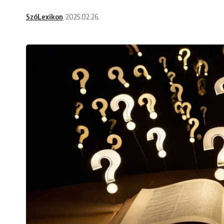
SzóLexikon
2025.02.26.