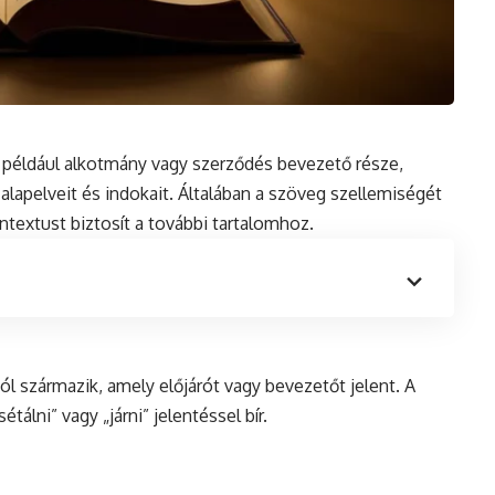
, például alkotmány vagy szerződés bevezető része,
 alapelveit
és
indokait. Általában a szöveg szellemiségét
ntextust biztosít a további tartalomhoz.
l származik, amely előjárót vagy bevezetőt jelent. A
étálni” vagy „járni” jelentéssel bír.