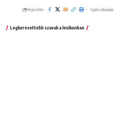
1 perc olvasás
Megosztás
Legkeresettebb szavak a lexikonban