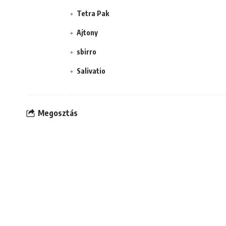
Tetra Pak
Ajtony
sbirro
Salivatio
Megosztás