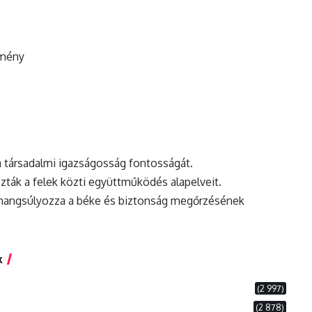
zmény
 társadalmi igazságosság fontosságát.
ák a felek közti együttműködés alapelveit.
angsúlyozza a béke és biztonság megőrzésének
k
(2 997)
(2 878)