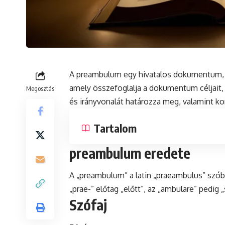
A preambulum egy hivatalos
dokumentum
amely összefoglalja a dokumentum céljait,
Megosztás
és irányvonalát határozza meg, valamint ko
Tartalom
preambulum eredete
A „preambulum” a
latin
„praeambulus” szóbó
„prae-” előtag „előtt”, az „ambulare” pedig „s
Szófaj