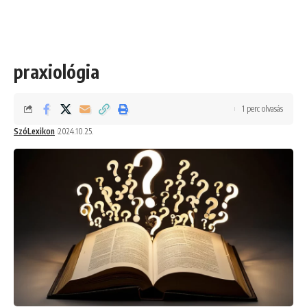
praxiológia
1 perc olvasás
SzóLexikon
2024.10.25.