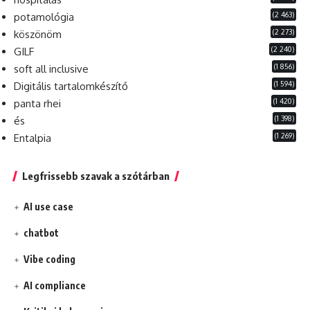
(2 463)
potamológia
(2 273)
köszönöm
(2 240)
GILF
(1 856)
soft all inclusive
(1 594)
Digitális tartalomkészítő
(1 420)
panta rhei
(1 398)
és
(1 269)
Entalpia
Legfrissebb szavak a szótárban
AI use case
chatbot
Vibe coding
AI compliance