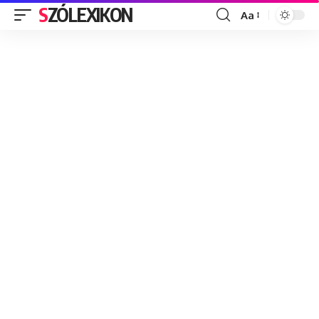
SZÓLEXIKON
Aa
Font
Resizer