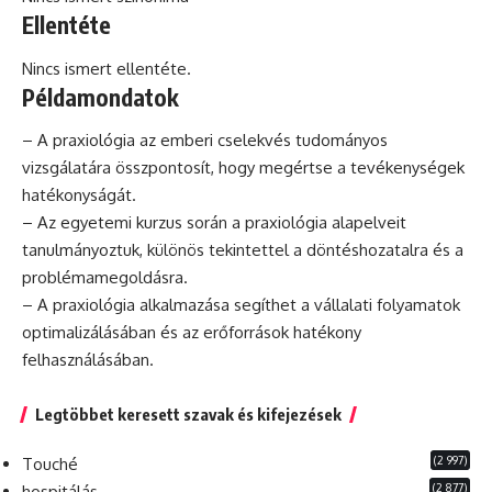
Ellentéte
Nincs ismert ellentéte.
Példamondatok
– A praxiológia az emberi cselekvés tudományos
vizsgálatára összpontosít, hogy megértse a tevékenységek
hatékonyságát.
– Az egyetemi
kurzus
során a praxiológia alapelveit
tanulmányoztuk, különös tekintettel a döntéshozatalra és a
problémamegoldásra.
– A praxiológia alkalmazása segíthet a vállalati folyamatok
optimalizálásában és az erőforrások hatékony
felhasználásában.
Legtöbbet keresett szavak és kifejezések
(2 997)
Touché
(2 877)
hospitálás