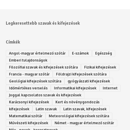
Legkeresettebb szavak és kifejezések
Címkék
Angol-magyar értelmező szótár
E-számok
Egészség
Emberi tulajdonságok
Filozófiai szavak és kifejezések szótára
Fizikai kifejezések
Francia - magyar szótár
Földrajzi kifejezések szótára
Geológiai kifejezések szótára
gyógyászati kifejezések
Időmértékes verselés
Informatikai kifejezések
Internet
Joggal kapcsolatos szavak és kifejezések
Karácsonyi kifejezések
Kert és növénygondozás
kifejezések
Latin szavak
Latin szavak, kifejezések
Matematikai szótár
Meteorológiai kifejezések szótára
Művészeti kifejezések
Német - magyar értelmező szótár
Név - nevek - keresztnevek