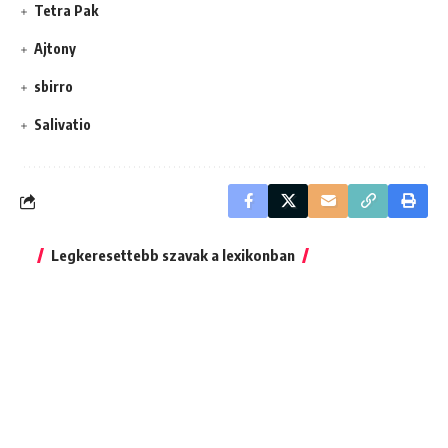
Tetra Pak
Ajtony
sbirro
Salivatio
Legkeresettebb szavak a lexikonban