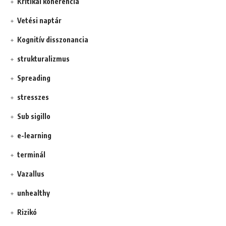
Kritikai koherencia
Vetési naptár
Kognitív disszonancia
strukturalizmus
Spreading
stresszes
Sub sigillo
e-learning
terminál
Vazallus
unhealthy
Rizikó