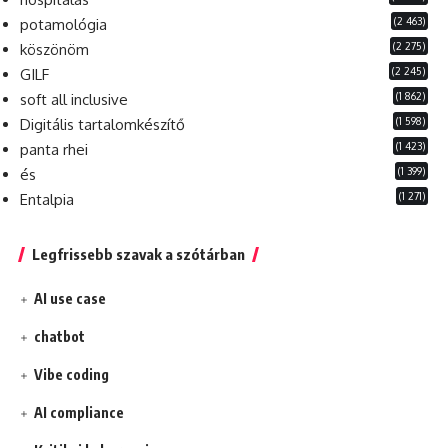
(2 463)
potamológia
(2 275)
köszönöm
(2 245)
GILF
(1 862)
soft all inclusive
(1 598)
Digitális tartalomkészítő
(1 423)
panta rhei
(1 399)
és
(1 271)
Entalpia
Legfrissebb szavak a szótárban
AI use case
chatbot
Vibe coding
AI compliance