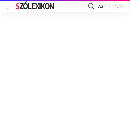
SZÓLEXIKON
Aa
Font
Resizer