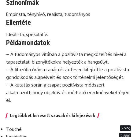
Szinonimák
Empirista, tényhívő, realista, tudományos
Ellentéte
Idealista, spekulatív.
Példamondatok
– A tudományos vitában a pozitívista megközelítés hívei a
tapasztalati bizonyítékokra helyezték a hangsúlyt.
– A
filozófia
órán a tanár részletesen kifejtette a pozitívista
gondolkodás alapelveit és azok történelmi jelentőségét.
– A kutatás során a csapat pozitívista módszert
alkalmazott, hogy objektív és mérhető eredményeket érjen
el.
Legtöbbet keresett szavak és kifejezések
(2 999)
Touché
(2 880)
hospitálás