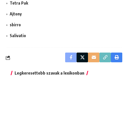
Tetra Pak
Ajtony
sbirro
Salivatio
Legkeresettebb szavak a lexikonban