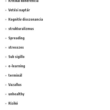
Kritikai koherencia
Vetési naptár
Kognitív disszonancia
strukturalizmus
Spreading
stresszes
Sub sigillo
e-learning
terminál
Vazallus
unhealthy
Rizikó