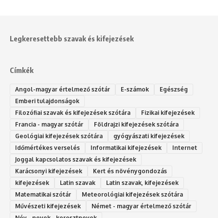
Legkeresettebb szavak és kifejezések
Címkék
Angol-magyar értelmező szótár
E-számok
Egészség
Emberi tulajdonságok
Filozófiai szavak és kifejezések szótára
Fizikai kifejezések
Francia - magyar szótár
Földrajzi kifejezések szótára
Geológiai kifejezések szótára
gyógyászati kifejezések
Időmértékes verselés
Informatikai kifejezések
Internet
Joggal kapcsolatos szavak és kifejezések
Karácsonyi kifejezések
Kert és növénygondozás
kifejezések
Latin szavak
Latin szavak, kifejezések
Matematikai szótár
Meteorológiai kifejezések szótára
Művészeti kifejezések
Német - magyar értelmező szótár
Név - nevek - keresztnevek