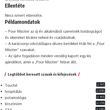
Ellentéte
Nincs ismert ellentéte.
Példamondatok
– Pour féliciter az új év alkalmából szeretnék boldogságot
és sikereket kívánni neked és családodnak.
– A karácsonyi üdvözlőlapra díszes betűkkel írták fel a „Pour
féliciter” szavakat.
– Az újévi fogadáson minden vendég kapott egy kis
ajándékot,
amin
a „Pour féliciter” felirat állt.
Legtöbbet keresett szavak és kifejezések
(2 997)
Touché
(2 878)
hospitálás
(2 463)
potamológia
(2 274)
köszönöm
(2 242)
GILF