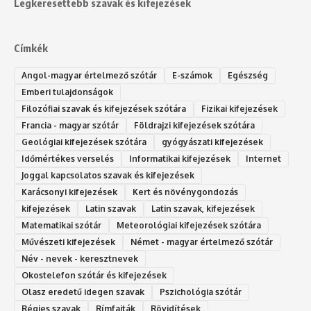
Legkeresettebb szavak és kifejezések
Címkék
Angol-magyar értelmező szótár
E-számok
Egészség
Emberi tulajdonságok
Filozófiai szavak és kifejezések szótára
Fizikai kifejezések
Francia - magyar szótár
Földrajzi kifejezések szótára
Geológiai kifejezések szótára
gyógyászati kifejezések
Időmértékes verselés
Informatikai kifejezések
Internet
Joggal kapcsolatos szavak és kifejezések
Karácsonyi kifejezések
Kert és növénygondozás
kifejezések
Latin szavak
Latin szavak, kifejezések
Matematikai szótár
Meteorológiai kifejezések szótára
Művészeti kifejezések
Német - magyar értelmező szótár
Név - nevek - keresztnevek
Okostelefon szótár és kifejezések
Olasz eredetű idegen szavak
Ps‮gólohciz‬ia s‮átóz‬r
Régies szavak
Rímfajták
Rövidítések