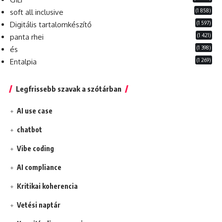
(1 858)
soft all inclusive
(1 597)
Digitális tartalomkészítő
(1 421)
panta rhei
(1 398)
és
(1 269)
Entalpia
Legfrissebb szavak a szótárban
AI use case
chatbot
Vibe coding
AI compliance
Kritikai koherencia
Vetési naptár