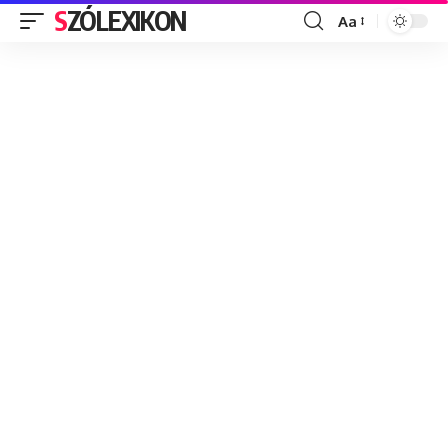
SZÓLEXIKON
Aa
Font
Resizer