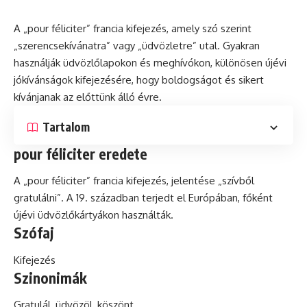
A „pour féliciter” francia kifejezés, amely
szó
szerint
„szerencsekívánatra” vagy „üdvözletre” utal. Gyakran
használják üdvözlőlapokon
és
meghívókon, különösen újévi
jókívánságok kifejezésére, hogy boldogságot és sikert
kívánjanak az előttünk álló évre.
Tartalom
pour féliciter eredete
A „pour féliciter” francia kifejezés, jelentése „szívből
gratulálni”. A 19. században terjedt el Európában, főként
újévi üdvözlőkártyákon használták.
Szófaj
Kifejezés
Szinonimák
Gratulál
, üdvözöl, köszönt.