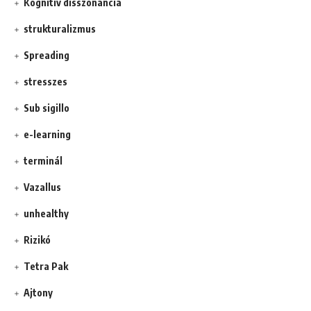
Kognitív disszonancia
strukturalizmus
Spreading
stresszes
Sub sigillo
e-learning
terminál
Vazallus
unhealthy
Rizikó
Tetra Pak
Ajtony