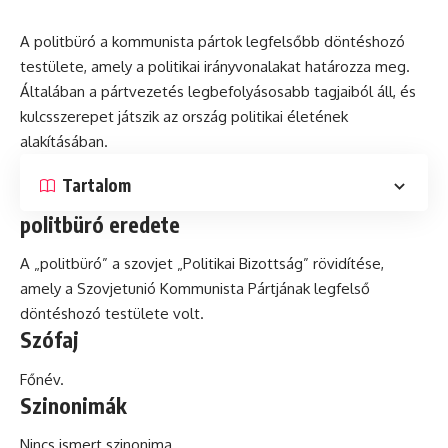
A politbüró a
kommunista
pártok legfelsőbb döntéshozó
testülete, amely a politikai irányvonalakat határozza meg.
Általában a pártvezetés legbefolyásosabb tagjaiból áll,
és
kulcsszerepet játszik az ország politikai életének
alakításában.
Tartalom
politbüró eredete
A „politbüró” a szovjet „Politikai Bizottság” rövidítése,
amely a Szovjetunió Kommunista Pártjának legfelső
döntéshozó testülete volt.
Szófaj
Főnév.
Szinonimák
Nincs ismert szinonima.