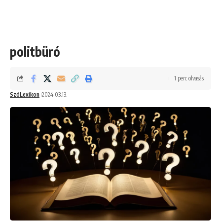
politbüró
1 perc olvasás
SzóLexikon
2024.03.13.