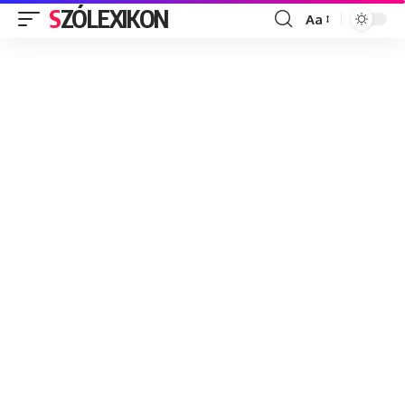
SZÓLEXIKON
Aa
Font
Resizer