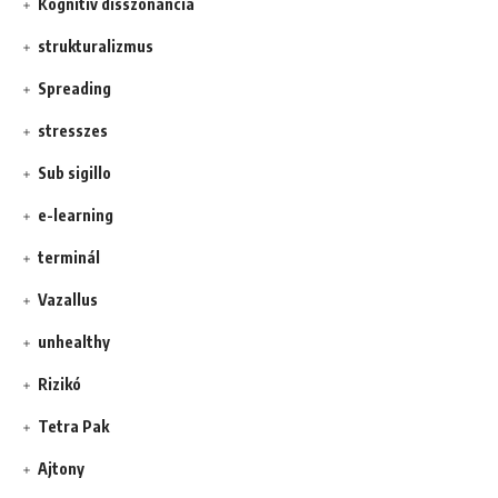
Kognitív disszonancia
strukturalizmus
Spreading
stresszes
Sub sigillo
e-learning
terminál
Vazallus
unhealthy
Rizikó
Tetra Pak
Ajtony