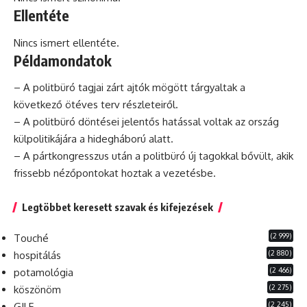
Ellentéte
Nincs ismert ellentéte.
Példamondatok
– A politbüró tagjai zárt ajtók mögött tárgyaltak a
következő ötéves terv részleteiről.
– A politbüró döntései jelentős hatással voltak az ország
külpolitikájára a hidegháború alatt.
– A pártkongresszus után a politbüró új tagokkal bővült, akik
frissebb nézőpontokat hoztak a vezetésbe.
Legtöbbet keresett szavak és kifejezések
(2 999)
Touché
(2 880)
hospitálás
(2 466)
potamológia
(2 275)
köszönöm
(2 245)
GILF