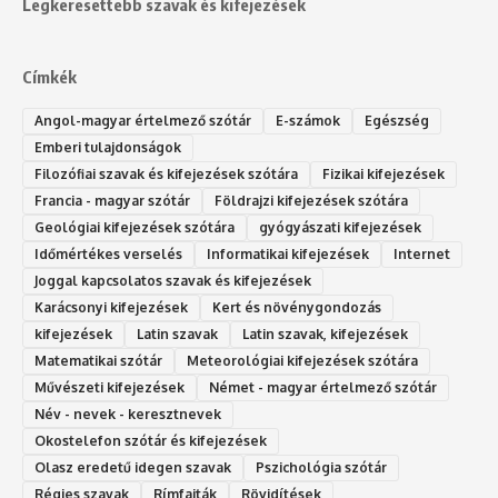
Legkeresettebb szavak és kifejezések
Címkék
Angol-magyar értelmező szótár
E-számok
Egészség
Emberi tulajdonságok
Filozófiai szavak és kifejezések szótára
Fizikai kifejezések
Francia - magyar szótár
Földrajzi kifejezések szótára
Geológiai kifejezések szótára
gyógyászati kifejezések
Időmértékes verselés
Informatikai kifejezések
Internet
Joggal kapcsolatos szavak és kifejezések
Karácsonyi kifejezések
Kert és növénygondozás
kifejezések
Latin szavak
Latin szavak, kifejezések
Matematikai szótár
Meteorológiai kifejezések szótára
Művészeti kifejezések
Német - magyar értelmező szótár
Név - nevek - keresztnevek
Okostelefon szótár és kifejezések
Olasz eredetű idegen szavak
Ps‮gólohciz‬ia s‮átóz‬r
Régies szavak
Rímfajták
Rövidítések