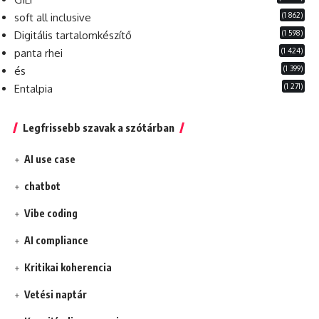
(1 862)
soft all inclusive
(1 598)
Digitális tartalomkészítő
(1 424)
panta rhei
(1 399)
és
(1 271)
Entalpia
Legfrissebb szavak a szótárban
AI use case
chatbot
Vibe coding
AI compliance
Kritikai koherencia
Vetési naptár