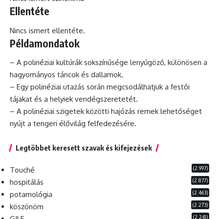
Ellentéte
Nincs ismert ellentéte.
Példamondatok
– A polinéziai kultúrák sokszínűsége lenyűgöző, különösen a
hagyományos táncok és dallamok.
– Egy polinéziai utazás során megcsodálhatjuk a festői
tájakat és a helyiek vendégszeretetét.
– A polinéziai szigetek közötti hajózás remek lehetőséget
nyújt a tengeri élővilág felfedezésére.
Legtöbbet keresett szavak és kifejezések
(2 997)
Touché
(2 877)
hospitálás
(2 463)
potamológia
(2 273)
köszönöm
(2 241)
GILF