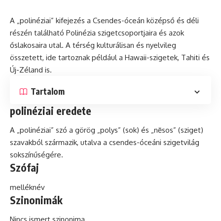
A „polinéziai” kifejezés a Csendes-óceán középső
és
déli
részén található Polinézia szigetcsoportjaira és azok
őslakosaira utal. A térség kulturálisan és nyelvileg
összetett, ide tartoznak például a Hawaii-szigetek, Tahiti és
Új-Zéland is.
Tartalom
polinéziai eredete
A „polinéziai”
szó
a görög „polys” (sok) és „nēsos” (sziget)
szavakból származik, utalva a csendes-óceáni szigetvilág
sokszínűségére.
Szófaj
melléknév
Szinonimák
Nincs ismert szinonima