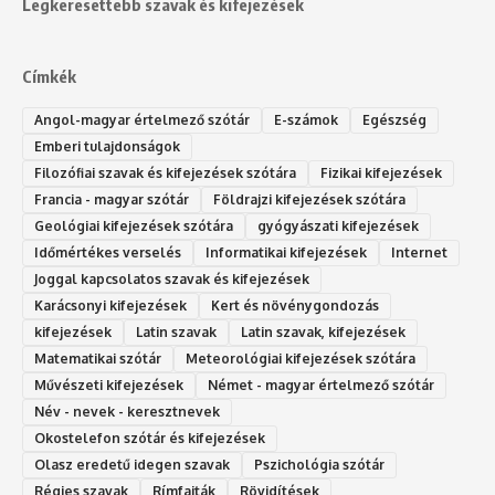
Legkeresettebb szavak és kifejezések
Címkék
Angol-magyar értelmező szótár
E-számok
Egészség
Emberi tulajdonságok
Filozófiai szavak és kifejezések szótára
Fizikai kifejezések
Francia - magyar szótár
Földrajzi kifejezések szótára
Geológiai kifejezések szótára
gyógyászati kifejezések
Időmértékes verselés
Informatikai kifejezések
Internet
Joggal kapcsolatos szavak és kifejezések
Karácsonyi kifejezések
Kert és növénygondozás
kifejezések
Latin szavak
Latin szavak, kifejezések
Matematikai szótár
Meteorológiai kifejezések szótára
Művészeti kifejezések
Német - magyar értelmező szótár
Név - nevek - keresztnevek
Okostelefon szótár és kifejezések
Olasz eredetű idegen szavak
Ps‮gólohciz‬ia s‮átóz‬r
Régies szavak
Rímfajták
Rövidítések