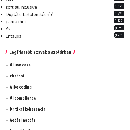
(1 856)
soft all inclusive
(1 594)
Digitális tartalomkészítő
(1 420)
panta rhei
(1 398)
és
(1 269)
Entalpia
Legfrissebb szavak a szótárban
AI use case
chatbot
Vibe coding
AI compliance
Kritikai koherencia
Vetési naptár