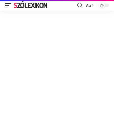
SZÓLEXIKON
Aa
Font
Resizer