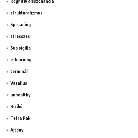
Kognitív disszonancia
strukturalizmus
Spreading
stresszes
Sub sigillo
e-learning
terminál
Vazallus
unhealthy
Rizikó
Tetra Pak
Ajtony