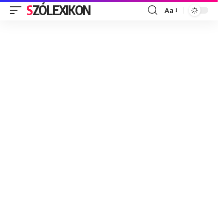
SZÓLEXIKON
Aa
Font
Resizer