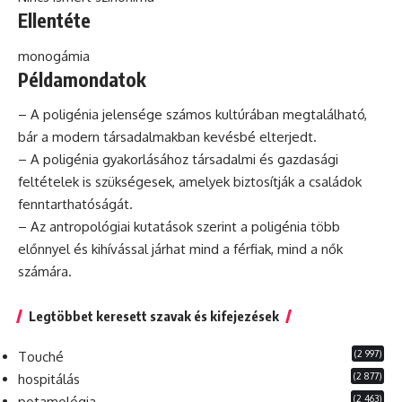
Ellentéte
monogámia
Példamondatok
– A poligénia jelensége számos kultúrában megtalálható,
bár
a modern társadalmakban kevésbé elterjedt.
– A poligénia gyakorlásához társadalmi és gazdasági
feltételek is szükségesek, amelyek biztosítják a családok
fenntarthatóságát.
– Az antropológiai kutatások szerint a poligénia több
előnnyel és kihívással járhat mind a férfiak, mind a nők
számára.
Legtöbbet keresett szavak és kifejezések
(2 997)
Touché
(2 877)
hospitálás
(2 463)
potamológia