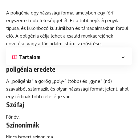
A poligénia egy házassági
forma
, amelyben egy férfi
egyszerre több feleséggel él. Ez a többnejűség egyik
típusa, és különböző kultúrákban és társadalmakban fordul
elő. A poligénia célja lehet a család munkaerejének
növelése vagy a társadalmi státusz erősítése.
Tartalom
poligénia eredete
A „poligénia” a görög „poly-” (több) és „gyne” (nő)
szavakból származik, és olyan házassági formát jelent, ahol
egy férfinak több felesége van.
Szófaj
Főnév.
Szinonimák
Nincs ismert szinonima