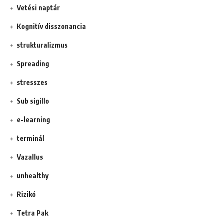
Vetési naptár
Kognitív disszonancia
strukturalizmus
Spreading
stresszes
Sub sigillo
e-learning
terminál
Vazallus
unhealthy
Rizikó
Tetra Pak