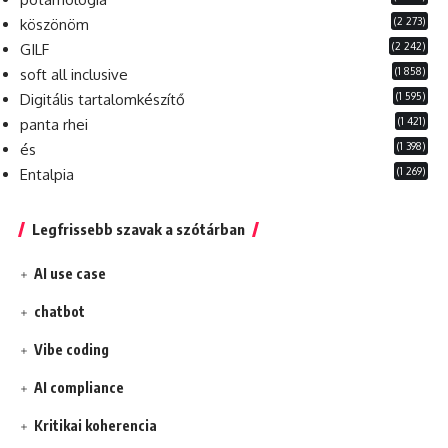
(2 273)
köszönöm
(2 242)
GILF
(1 858)
soft all inclusive
(1 595)
Digitális tartalomkészítő
(1 421)
panta rhei
(1 398)
és
(1 269)
Entalpia
Legfrissebb szavak a szótárban
AI use case
chatbot
Vibe coding
AI compliance
Kritikai koherencia