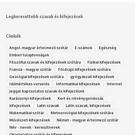
Legkeresettebb szavak és kifejezések
Címkék
Angol-magyar értelmező szótár
E-számok
Egészség
Emberi tulajdonságok
Filozófiai szavak és kifejezések szótára
Fizikai kifejezések
Francia - magyar szótár
Földrajzi kifejezések szótára
Geológiai kifejezések szótára
gyógyászati kifejezések
Időmértékes verselés
Informatikai kifejezések
Internet
Joggal kapcsolatos szavak és kifejezések
Karácsonyi kifejezések
Kert és növénygondozás
kifejezések
Latin szavak
Latin szavak, kifejezések
Matematikai szótár
Meteorológiai kifejezések szótára
Művészeti kifejezések
Német - magyar értelmező szótár
Név - nevek - keresztnevek
Okostelefon szótár és kifejezések