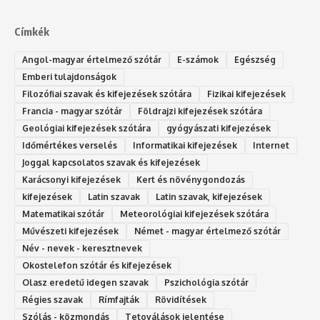
Címkék
Angol-magyar értelmező szótár
E-számok
Egészség
Emberi tulajdonságok
Filozófiai szavak és kifejezések szótára
Fizikai kifejezések
Francia - magyar szótár
Földrajzi kifejezések szótára
Geológiai kifejezések szótára
gyógyászati kifejezések
Időmértékes verselés
Informatikai kifejezések
Internet
Joggal kapcsolatos szavak és kifejezések
Karácsonyi kifejezések
Kert és növénygondozás
kifejezések
Latin szavak
Latin szavak, kifejezések
Matematikai szótár
Meteorológiai kifejezések szótára
Művészeti kifejezések
Német - magyar értelmező szótár
Név - nevek - keresztnevek
Okostelefon szótár és kifejezések
Olasz eredetű idegen szavak
Ps‮gólohciz‬ia s‮átóz‬r
Régies szavak
Rímfajták
Rövidítések
Szólás - közmondás
Tetoválások jelentése