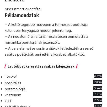
Nincs ismert ellentéte.
Példamondatok
– A költő legújabb művében a természet poétikája
különösen lenyűgöző módon jelenik meg.
– Az irodalomórán a tanár részletesen bemutatta a
romantika poétikájának jellemzőit.
– A vers elemzése során a diákok felfedezték a szerző
sajátos poétikáját, ami eltér a korabeli alkotóktól.
Legtöbbet keresett szavak és kifejezések
(2 999)
Touché
(2 880)
hospitálás
(2 466)
potamológia
(2 275)
köszönöm
(2 245)
GILF
(1 862)
soft all inclusive