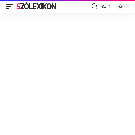
SZÓLEXIKON
Aa
Font
Resizer