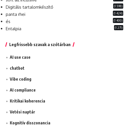
(1 598)
Digitális tartalomkészítő
(1 424)
panta rhei
(1 400)
és
(1 271)
Entalpia
Legfrissebb szavak a szótárban
AI use case
chatbot
Vibe coding
AI compliance
Kritikai koherencia
Vetési naptár
Kognitív disszonancia