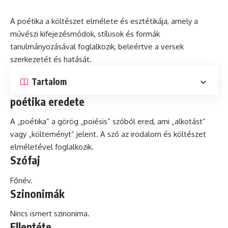
A poétika a költészet elmélete
és
esztétikája, amely a
művészi kifejezésmódok, stílusok és formák
tanulmányozásával foglalkozik, beleértve a versek
szerkezetét és hatását.
Tartalom
poétika eredete
A „poétika” a görög „poiésis” szóból ered, ami „alkotást”
vagy „költeményt” jelent. A
szó
az irodalom és költészet
elméletével foglalkozik.
Szófaj
Főnév.
Szinonimák
Nincs ismert szinonima.
Ellentéte