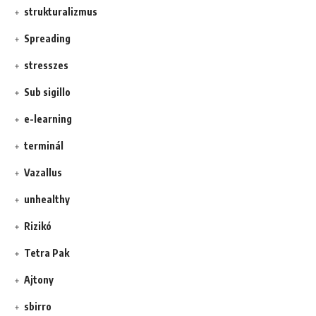
strukturalizmus
Spreading
stresszes
Sub sigillo
e-learning
terminál
Vazallus
unhealthy
Rizikó
Tetra Pak
Ajtony
sbirro