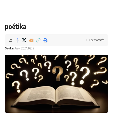
poétika
1 perc olvasás
SzóLexikon
2024.03.15.