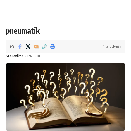
pneumatik
1 perc olvasás
SzóLexikon
2024.05.01.