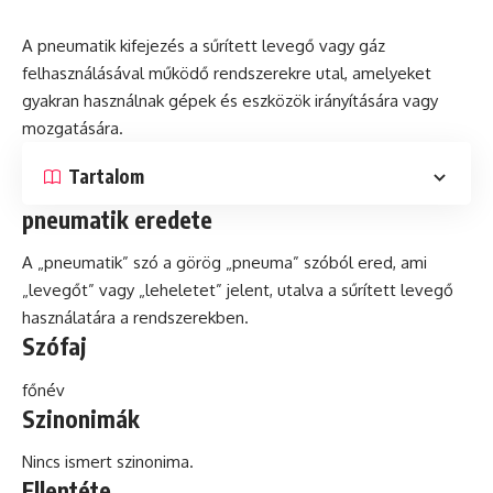
A pneumatik kifejezés a sűrített levegő vagy
gáz
felhasználásával működő rendszerekre utal, amelyeket
gyakran használnak gépek és eszközök irányítására vagy
mozgatására.
Tartalom
pneumatik eredete
A „pneumatik” szó a görög „pneuma” szóból ered, ami
„levegőt” vagy „leheletet” jelent, utalva a sűrített levegő
használatára a rendszerekben.
Szófaj
főnév
Szinonimák
Nincs ismert szinonima.
Ellentéte