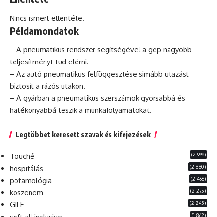
Nincs ismert ellentéte.
Példamondatok
– A
pneumatikus
rendszer segítségével a gép nagyobb
teljesítményt tud elérni.
– Az autó pneumatikus felfüggesztése simább utazást
biztosít a rázós utakon.
– A gyárban a pneumatikus szerszámok gyorsabbá és
hatékonyabbá teszik a munkafolyamatokat.
Legtöbbet keresett szavak és kifejezések
(2 999)
Touché
(2 880)
hospitálás
(2 466)
potamológia
(2 275)
köszönöm
(2 245)
GILF
(1 862)
soft all inclusive