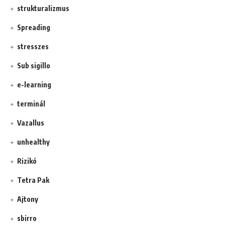
strukturalizmus
Spreading
stresszes
Sub sigillo
e-learning
terminál
Vazallus
unhealthy
Rizikó
Tetra Pak
Ajtony
sbirro