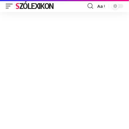
SZÓLEXIKON
Aa
Font
Resizer