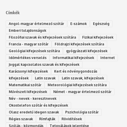
Címkék
Angol-magyar értelmező szótár
E-számok
Egészség
Emberi tulajdonságok
Filozófiai szavak és kifejezések szótára
Fizikai kifejezések
Francia - magyar szótár
Földrajzi kifejezések szótára
Geológiai kifejezések szótára
gyógyászati kifejezések
Időmértékes verselés
Informatikai kifejezések
Internet
Joggal kapcsolatos szavak és kifejezések
Karácsonyi kifejezések
Kert és növénygondozás
kifejezések
Latin szavak
Latin szavak, kifejezések
Matematikai szótár
Meteorológiai kifejezések szótára
Művészeti kifejezések
Német - magyar értelmező szótár
Név - nevek - keresztnevek
Okostelefon szótár és kifejezések
Olasz eredetű idegen szavak
Ps‮gólohciz‬ia s‮átóz‬r
Régies szavak
Rímfajták
Rövidítések
Szólás - közmondás
Tetoválások jelentése