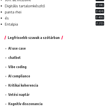
(1 598)
Digitális tartalomkészítő
(1 424)
panta rhei
(1 400)
és
(1 272)
Entalpia
Legfrissebb szavak a szótárban
AI use case
chatbot
Vibe coding
AI compliance
Kritikai koherencia
Vetési naptár
Kognitív disszonancia