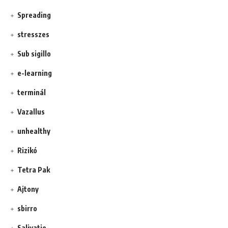
Spreading
stresszes
Sub sigillo
e-learning
terminál
Vazallus
unhealthy
Rizikó
Tetra Pak
Ajtony
sbirro
Salivatio