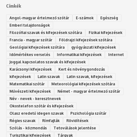
Címkék
Angol-magyar értelmező szótár
E-számok
Egészség
Emberi tulajdonságok
Filozófiai szavak és kifejezések szótára
Fizikai kifejezések
Francia - magyar szótár
Földrajzi kifejezések szótára
Geológiai kifejezések szótára
gyógyászati kifejezések
Időmértékes verselés
Informatikai kifejezések
Internet
Joggal kapcsolatos szavak és kifejezések
Karácsonyi kifejezések
Kert és növénygondozás
kifejezések
Latin szavak
Latin szavak, kifejezések
Matematikai szótár
Meteorológiai kifejezések szótára
Művészeti kifejezések
Német - magyar értelmező szótár
Név - nevek - keresztnevek
Okostelefon szótár és kifejezések
Olasz eredetű idegen szavak
Ps‮gólohciz‬ia s‮átóz‬r
Régies szavak
Rímfajták
Rövidítések
Szólás - közmondás
Tetoválások jelentése
Turisztikai kifejezések
Tárgyak