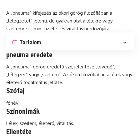
A „pneuma” kifejezés az ókori görög filozófiában a
„lélegzetet” jelenti, de gyakran utal a lélekre vagy
szellemre is, mint az élet
és
vitalitás hordozójára.
Tartalom
pneuma eredete
A „pneuma” görög eredetű szó, jelentése „levegő”,
„lélegzet” vagy „szellem”. Az ókori filozófiában a lélek vagy
életerő fogalmát is jelölte.
Szófaj
főnév
Szinonimák
Lélek, szellem, életerő, vitalitás.
Ellentéte