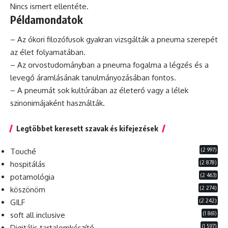
Nincs ismert ellentéte.
Példamondatok
– Az ókori filozófusok gyakran vizsgálták a pneuma szerepét
az élet folyamatában.
– Az orvostudományban a pneuma fogalma a légzés és a
levegő áramlásának tanulmányozásában fontos.
– A pneumát sok kultúrában az életerő vagy a lélek
szinonimájaként használták.
Legtöbbet keresett szavak és kifejezések
(2 997)
Touché
(2 878)
hospitálás
(2 463)
potamológia
(2 274)
köszönöm
(2 242)
GILF
(1 861)
soft all inclusive
(1 597)
Digitális tartalomkészítő