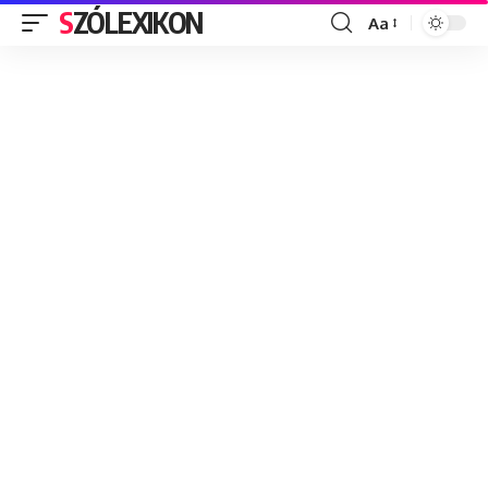
SZÓLEXIKON
Aa
Font
Resizer