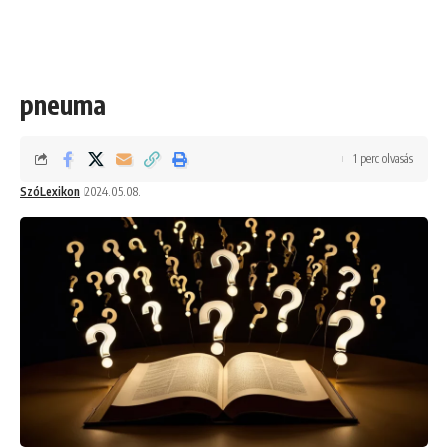
pneuma
1 perc olvasás
SzóLexikon
2024.05.08.