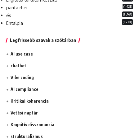
(1 421)
panta rhei
(1 398)
és
(1 270)
Entalpia
Legfrissebb szavak a szótárban
AI use case
chatbot
Vibe coding
AI compliance
Kritikai koherencia
Vetési naptár
Kognitív disszonancia
strukturalizmus