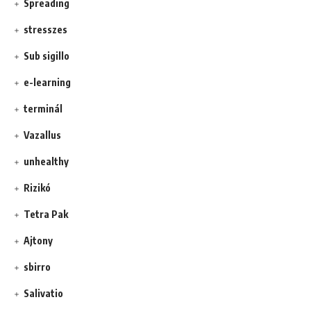
Spreading
stresszes
Sub sigillo
e-learning
terminál
Vazallus
unhealthy
Rizikó
Tetra Pak
Ajtony
sbirro
Salivatio