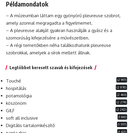
Példamondatok
– A múzeumban láttam egy gyönyörű pleureuse szobrot,
amely azonnal megragadta a figyelmemet.
– A pleureuse alakját gyakran használják a gyász
és
a
szomorúság kifejezésére a művészetben.
– A régi temetőkben néha találkozhatunk pleureuse
szobrokkal, amelyek a sírok mellett állnak.
Legtöbbet keresett szavak és kifejezések
(2 997)
Touché
(2 878)
hospitálás
(2 463)
potamológia
(2 274)
köszönöm
(2 242)
GILF
(1 861)
soft all inclusive
(1 597)
Digitális tartalomkészítő
(1 421)
panta rhei