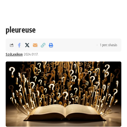
pleureuse
1 perc olvasás
SzóLexikon
2024.01.17.