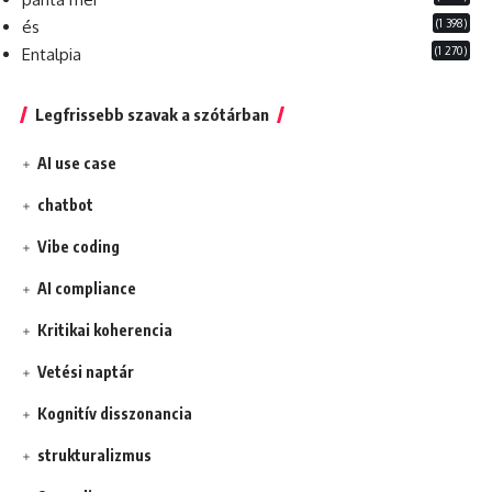
(1 398)
és
(1 270)
Entalpia
Legfrissebb szavak a szótárban
AI use case
chatbot
Vibe coding
AI compliance
Kritikai koherencia
Vetési naptár
Kognitív disszonancia
strukturalizmus