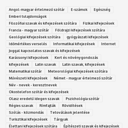
Angol-magyar értelmező szótár
E-számok
Egészség
Emberi tulajdonságok
Filozófiai szavak és kifejezések szótára
Fizikai kifejezések
Francia - magyar szótár
Földrajzi kifejezések szótára
Geológiai kifejezések szótára
gyógyászati kifejezések
Időmértékes verselés
Informatikai kifejezések
Internet
Joggal kapcsolatos szavak és kifejezések
Karácsonyi kifejezések
Kert és növénygondozás
kifejezések
Latin szavak
Latin szavak, kifejezések
Matematikai szótár
Meteorológiai kifejezések szótára
Művészeti kifejezések
Német - magyar értelmező szótár
Név - nevek - keresztnevek
Okostelefon szótár és kifejezések
Olasz eredetű idegen szavak
Ps‮gólohciz‬ia s‮átóz‬r
Régies szavak
Rímfajták
Rövidítések
Szólás - közmondás
Tetoválások jelentése
Turisztikai kifejezések
Tárgyak
Élettani kifejezések szótára
Építészeti szavak és kifejezések