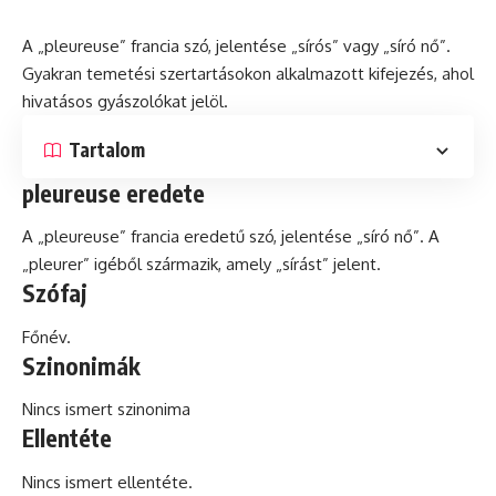
A „pleureuse” francia szó, jelentése „sírós” vagy „síró nő”.
Gyakran temetési szertartásokon alkalmazott kifejezés, ahol
hivatásos gyászolókat jelöl.
Tartalom
pleureuse eredete
A „pleureuse” francia eredetű szó, jelentése „síró nő”. A
„pleurer” igéből származik, amely „sírást” jelent.
Szófaj
Főnév.
Szinonimák
Nincs ismert szinonima
Ellentéte
Nincs ismert ellentéte.