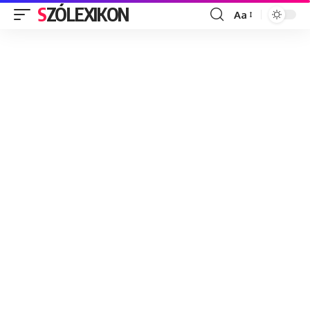
SZÓLEXIKON
Aa
Font
Resizer