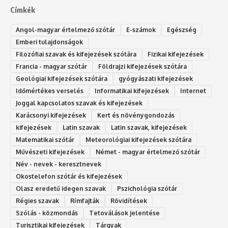
Címkék
Angol-magyar értelmező szótár
E-számok
Egészség
Emberi tulajdonságok
Filozófiai szavak és kifejezések szótára
Fizikai kifejezések
Francia - magyar szótár
Földrajzi kifejezések szótára
Geológiai kifejezések szótára
gyógyászati kifejezések
Időmértékes verselés
Informatikai kifejezések
Internet
Joggal kapcsolatos szavak és kifejezések
Karácsonyi kifejezések
Kert és növénygondozás
kifejezések
Latin szavak
Latin szavak, kifejezések
Matematikai szótár
Meteorológiai kifejezések szótára
Művészeti kifejezések
Német - magyar értelmező szótár
Név - nevek - keresztnevek
Okostelefon szótár és kifejezések
Olasz eredetű idegen szavak
Ps‮gólohciz‬ia s‮átóz‬r
Régies szavak
Rímfajták
Rövidítések
Szólás - közmondás
Tetoválások jelentése
Turisztikai kifejezések
Tárgyak