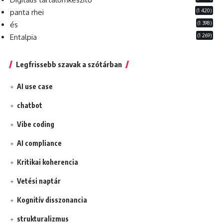
(1 420)
panta rhei
(1 398)
és
(1 269)
Entalpia
Legfrissebb szavak a szótárban
AI use case
chatbot
Vibe coding
AI compliance
Kritikai koherencia
Vetési naptár
Kognitív disszonancia
strukturalizmus