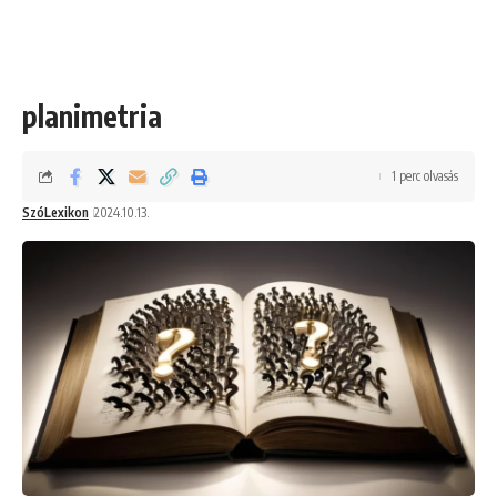
planimetria
1 perc olvasás
SzóLexikon
2024.10.13.