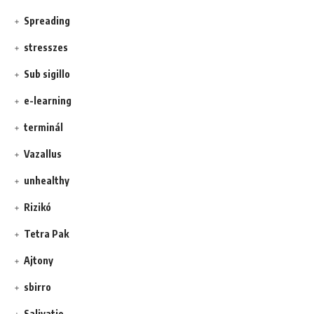
Spreading
stresszes
Sub sigillo
e-learning
terminál
Vazallus
unhealthy
Rizikó
Tetra Pak
Ajtony
sbirro
Salivatio