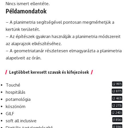
Nincs ismert ellentéte.
Példamondatok
– A planimetria segítségével pontosan megmérhetjük a
kertünk területét.
– Az építészek gyakran használják a planimetria módszereit
az alaprajzok elkészítéséhez.
– A geometriatanár részletesen elmagyarázta a planimetria
alapelveit az órán.
Legtöbbet keresett szavak és kifejezések
(2 997)
Touché
(2 877)
hospitálás
(2 463)
potamológia
(2 273)
köszönöm
(2 240)
GILF
(1 856)
soft all inclusive
(1 594)
Digitális tartalomkészítő