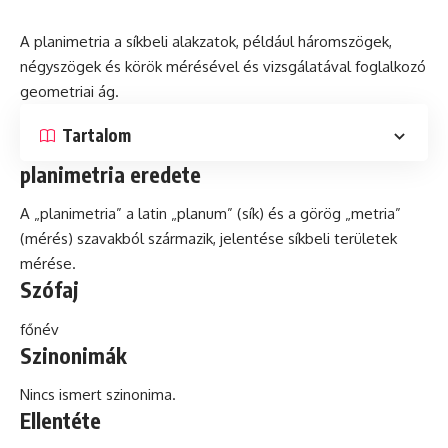
A planimetria a síkbeli alakzatok, például háromszögek,
négyszögek és körök mérésével és vizsgálatával foglalkozó
geometriai ág.
Tartalom
planimetria eredete
A „planimetria” a
latin
„planum” (sík) és a görög „metria”
(mérés) szavakból származik, jelentése síkbeli területek
mérése.
Szófaj
főnév
Szinonimák
Nincs ismert szinonima.
Ellentéte