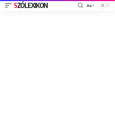
SZÓLEXIKON
Aa
Font
Resizer