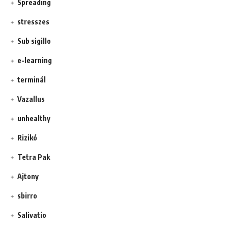
Spreading
stresszes
Sub sigillo
e-learning
terminál
Vazallus
unhealthy
Rizikó
Tetra Pak
Ajtony
sbirro
Salivatio