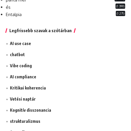
(1 399)
és
(1 271)
Entalpia
Legfrissebb szavak a szótárban
AI use case
chatbot
Vibe coding
AI compliance
Kritikai koherencia
Vetési naptár
Kognitív disszonancia
strukturalizmus