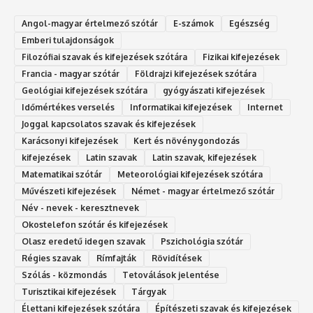
Angol-magyar értelmező szótár
E-számok
Egészség
Emberi tulajdonságok
Filozófiai szavak és kifejezések szótára
Fizikai kifejezések
Francia - magyar szótár
Földrajzi kifejezések szótára
Geológiai kifejezések szótára
gyógyászati kifejezések
Időmértékes verselés
Informatikai kifejezések
Internet
Joggal kapcsolatos szavak és kifejezések
Karácsonyi kifejezések
Kert és növénygondozás
kifejezések
Latin szavak
Latin szavak, kifejezések
Matematikai szótár
Meteorológiai kifejezések szótára
Művészeti kifejezések
Német - magyar értelmező szótár
Név - nevek - keresztnevek
Okostelefon szótár és kifejezések
Olasz eredetű idegen szavak
Ps‮gólohciz‬ia s‮átóz‬r
Régies szavak
Rímfajták
Rövidítések
Szólás - közmondás
Tetoválások jelentése
Turisztikai kifejezések
Tárgyak
Élettani kifejezések szótára
Építészeti szavak és kifejezések