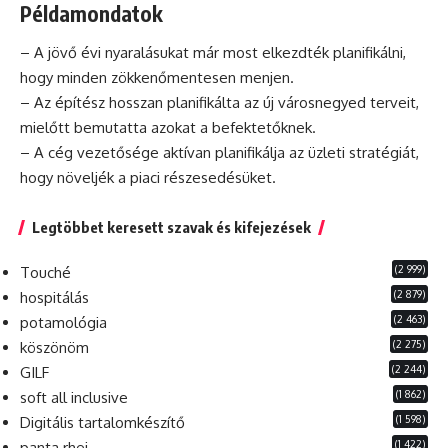
Példamondatok
– A jövő évi nyaralásukat már most elkezdték planifikálni,
hogy minden zökkenőmentesen menjen.
– Az építész hosszan planifikálta az új városnegyed terveit,
mielőtt bemutatta azokat a befektetőknek.
– A cég vezetősége aktívan planifikálja az üzleti stratégiát,
hogy növeljék a piaci részesedésüket.
Legtöbbet keresett szavak és kifejezések
(2 999)
Touché
(2 879)
hospitálás
(2 463)
potamológia
(2 275)
köszönöm
(2 244)
GILF
(1 862)
soft all inclusive
(1 598)
Digitális tartalomkészítő
(1 422)
panta rhei