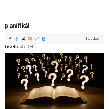
planifikál
1 perc olvasás
SzóLexikon
2024.10.09.