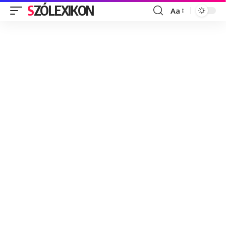
SZÓLEXIKON
Aa
Font
Resizer