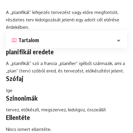
A „planifikál” kifejezés tervezést vagy előre megfontolt,
részletes terv kidolgozását jelenti egy adott cél elérése
érdekében.
Tartalom
planifikál eredete
A „planifikál”
szó
a francia „planifier” igéből származik, ami a
„plan” (terv) szóból ered,
és
tervezést, előkészítést jelent.
Szófaj
Ige
Szinonimák
tervez, előkészít, megszervez, kidolgoz, összeállít
Ellentéte
Nincs ismert ellentéte.