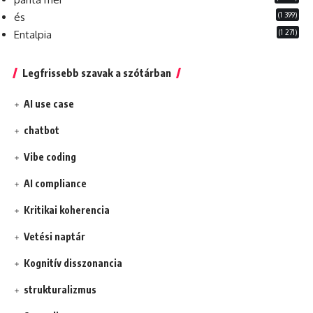
(1 399)
és
(1 271)
Entalpia
Legfrissebb szavak a szótárban
AI use case
chatbot
Vibe coding
AI compliance
Kritikai koherencia
Vetési naptár
Kognitív disszonancia
strukturalizmus