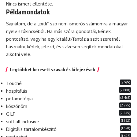
Nincs ismert ellentéte.
Példamondatok
Sajnálom, de a „pitli” szó nem ismerős számomra a magyar
nyelv szókincséből.
Ha
más szóra gondoltál,
kérlek
,
pontosítsd, vagy ha egy kitalált/fantázia szót szeretnél
használni, kérlek, jelezd, és szívesen segítek mondatokat
alkotni vele.
Legtöbbet keresett szavak és kifejezések
(2 999)
Touché
(2 880)
hospitálás
(2 463)
potamológia
(2 275)
köszönöm
(2 245)
GILF
(1 862)
soft all inclusive
(1 598)
Digitális tartalomkészítő
(1 423)
panta rhei