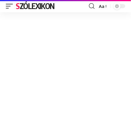
SZÓLEXIKON
Aa
Font
Resizer