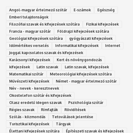
Angol-magyar értelmező szótár
E-számok
Egészség
Emberi tulajdonságok
Filozófiai szavak és kifejezések szótára
Fizikai kifejezések
Francia - magyar szótár
Földrajzi kifejezések szótára
Geológiai kifejezések szótára
gyógyászati kifejezések
Időmértékes verselés
Informatikai kifejezések
Internet
Joggal kapcsolatos szavak és kifejezések
Karácsonyi kifejezések
Kert és növénygondozás
kifejezések
Latin szavak
Latin szavak, kifejezések
Matematikai szótár
Meteorológiai kifejezések szótára
Művészeti kifejezések
Német - magyar értelmező szótár
Név - nevek - keresztnevek
Okostelefon szótár és kifejezések
Olasz eredetű idegen szavak
Ps‮gólohciz‬ia s‮átóz‬r
Régies szavak
Rímfajták
Rövidítések
Szólás - közmondás
Tetoválások jelentése
Turisztikai kifejezések
Tárgyak
Élettani kifejezések szótára
Építészeti szavak és kifejezések