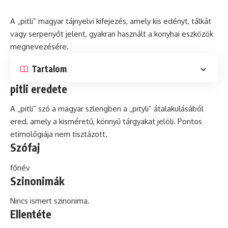
A „pitli” magyar tájnyelvi kifejezés, amely kis edényt, tálkát
vagy serpenyőt jelent, gyakran használt a konyhai eszközök
megnevezésére.
Tartalom
pitli eredete
A „pitli”
szó
a magyar szlengben a „pityli” átalakulásából
ered, amely a kisméretű, könnyű tárgyakat jelöli. Pontos
etimológiája nem tisztázott.
Szófaj
főnév
Szinonimák
Nincs ismert szinonima.
Ellentéte