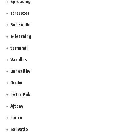
Spreading
stresszes
Sub sigillo
e-learning
terminál
Vazallus
unhealthy
Rizikó
Tetra Pak
Ajtony
sbirro
Salivatio