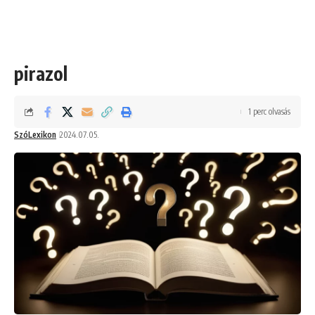
pirazol
1 perc olvasás
SzóLexikon
2024.07.05.