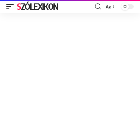
SZÓLEXIKON
Aa
Font
Resizer