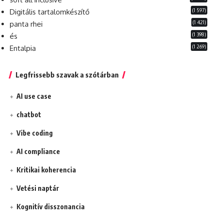
(1 597)
Digitális tartalomkészítő
(1 421)
panta rhei
(1 398)
és
(1 269)
Entalpia
Legfrissebb szavak a szótárban
AI use case
chatbot
Vibe coding
AI compliance
Kritikai koherencia
Vetési naptár
Kognitív disszonancia