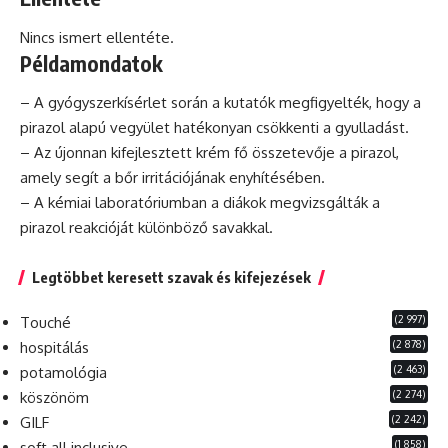
Nincs ismert ellentéte.
Példamondatok
– A gyógyszerkísérlet során a kutatók megfigyelték, hogy a
pirazol alapú vegyület hatékonyan csökkenti a gyulladást.
– Az újonnan kifejlesztett krém fő összetevője a pirazol,
amely segít a bőr irritációjának enyhítésében.
– A kémiai laboratóriumban a diákok megvizsgálták a
pirazol reakcióját különböző savakkal.
Legtöbbet keresett szavak és kifejezések
(2 997)
Touché
(2 878)
hospitálás
(2 463)
potamológia
(2 274)
köszönöm
(2 242)
GILF
(1 858)
soft all inclusive