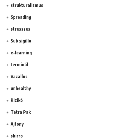
strukturalizmus
Spreading
stresszes
Sub sigillo
e-learning
terminál
Vazallus
unhealthy
Rizikó
Tetra Pak
Ajtony
sbirro