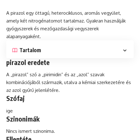
A pirazol egy öttagú, heterociklusos,
aromás
vegyület,
amely két nitrogénatomot tartalmaz. Gyakran használják
gyógyszerek
és
mezőgazdasági vegyszerek
alapanyagaként.
Tartalom
pirazol eredete
A „pirazol”
szó
a „pirimidin” és az „azol” szavak
kombinációjából származik, utalva a kémiai szerkezetére és
az azol gyűrű jelenlétére.
Szófaj
ige
Szinonimák
Nincs ismert szinonima.
Ellentéte