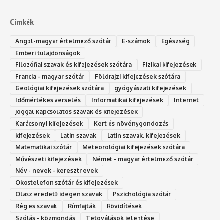
Címkék
Angol-magyar értelmező szótár
E-számok
Egészség
Emberi tulajdonságok
Filozófiai szavak és kifejezések szótára
Fizikai kifejezések
Francia - magyar szótár
Földrajzi kifejezések szótára
Geológiai kifejezések szótára
gyógyászati kifejezések
Időmértékes verselés
Informatikai kifejezések
Internet
Joggal kapcsolatos szavak és kifejezések
Karácsonyi kifejezések
Kert és növénygondozás
kifejezések
Latin szavak
Latin szavak, kifejezések
Matematikai szótár
Meteorológiai kifejezések szótára
Művészeti kifejezések
Német - magyar értelmező szótár
Név - nevek - keresztnevek
Okostelefon szótár és kifejezések
Olasz eredetű idegen szavak
Ps‮gólohciz‬ia s‮átóz‬r
Régies szavak
Rímfajták
Rövidítések
Szólás - közmondás
Tetoválások jelentése