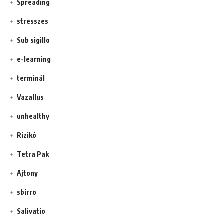
Spreading
stresszes
Sub sigillo
e-learning
terminál
Vazallus
unhealthy
Rizikó
Tetra Pak
Ajtony
sbirro
Salivatio