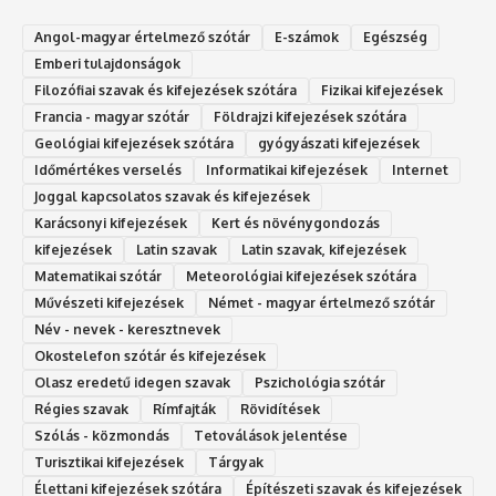
Angol-magyar értelmező szótár
E-számok
Egészség
Emberi tulajdonságok
Filozófiai szavak és kifejezések szótára
Fizikai kifejezések
Francia - magyar szótár
Földrajzi kifejezések szótára
Geológiai kifejezések szótára
gyógyászati kifejezések
Időmértékes verselés
Informatikai kifejezések
Internet
Joggal kapcsolatos szavak és kifejezések
Karácsonyi kifejezések
Kert és növénygondozás
kifejezések
Latin szavak
Latin szavak, kifejezések
Matematikai szótár
Meteorológiai kifejezések szótára
Művészeti kifejezések
Német - magyar értelmező szótár
Név - nevek - keresztnevek
Okostelefon szótár és kifejezések
Olasz eredetű idegen szavak
Ps‮gólohciz‬ia s‮átóz‬r
Régies szavak
Rímfajták
Rövidítések
Szólás - közmondás
Tetoválások jelentése
Turisztikai kifejezések
Tárgyak
Élettani kifejezések szótára
Építészeti szavak és kifejezések