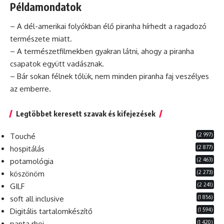
Példamondatok
– A dél-amerikai folyókban élő piranha hírhedt a ragadozó
természete miatt.
– A természetfilmekben gyakran látni, ahogy a piranha
csapatok együtt vadásznak.
–
Bár
sokan félnek tőlük, nem minden piranha faj veszélyes
az emberre.
Legtöbbet keresett szavak és kifejezések
(2 997)
Touché
(2 877)
hospitálás
(2 463)
potamológia
(2 273)
köszönöm
(2 241)
GILF
(1 856)
soft all inclusive
(1 594)
Digitális tartalomkészítő
(1 420)
panta rhei