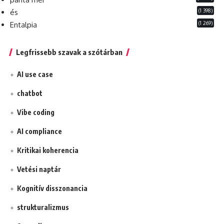
(1 398)
és
(1 269)
Entalpia
Legfrissebb szavak a szótárban
AI use case
chatbot
Vibe coding
AI compliance
Kritikai koherencia
Vetési naptár
Kognitív disszonancia
strukturalizmus