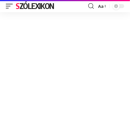
SZÓLEXIKON
Aa
Font
Resizer