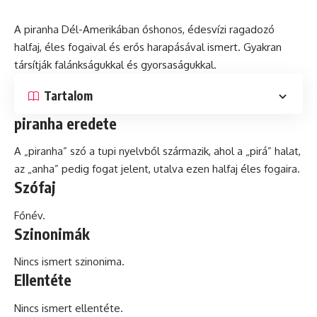
A piranha Dél-Amerikában őshonos, édesvízi ragadozó
halfaj, éles fogaival
és
erős harapásával ismert. Gyakran
társítják falánkságukkal és gyorsaságukkal.
Tartalom
piranha eredete
A „piranha” szó a tupi nyelvből származik, ahol a „pirá” halat,
az „anha” pedig fogat jelent, utalva ezen halfaj éles fogaira.
Szófaj
Főnév.
Szinonimák
Nincs ismert szinonima.
Ellentéte
Nincs ismert ellentéte.