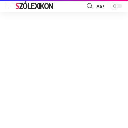
SZÓLEXIKON
Aa
Font
Resizer