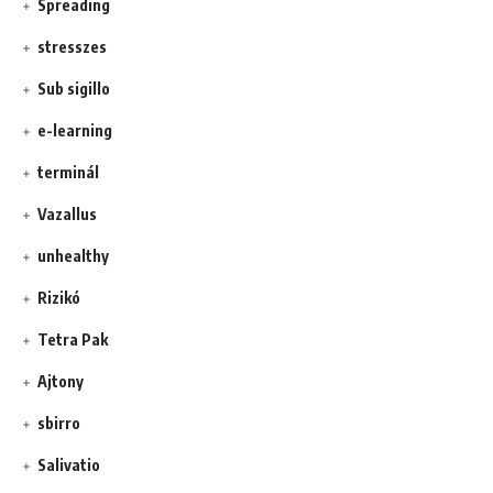
Spreading
stresszes
Sub sigillo
e-learning
terminál
Vazallus
unhealthy
Rizikó
Tetra Pak
Ajtony
sbirro
Salivatio