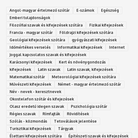
Angol-magyar értelmező szótár
E-számok
Egészség
Emberi tulajdonságok
Filozófiai szavak és kifejezések szótára
Fizikai kifejezések
Francia - magyar szótár
Földrajzi kifejezések szótára
Geológiai kifejezések szótára
gyógyászati kifejezések
Időmértékes verselés
Informatikai kifejezések
Internet
Joggal kapcsolatos szavak és kifejezések
Karácsonyi kifejezések
Kert és növénygondozás
kifejezések
Latin szavak
Latin szavak, kifejezések
Matematikai szótár
Meteorológiai kifejezések szótára
Művészeti kifejezések
Német - magyar értelmező szótár
Név - nevek - keresztnevek
Okostelefon szótár és kifejezések
Olasz eredetű idegen szavak
Ps‮gólohciz‬ia s‮átóz‬r
Régies szavak
Rímfajták
Rövidítések
Szólás - közmondás
Tetoválások jelentése
Turisztikai kifejezések
Tárgyak
Élettani kifejezések szótára
Építészeti szavak és kifejezések