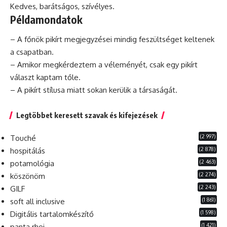
Kedves, barátságos, szívélyes.
Példamondatok
– A főnök pikírt megjegyzései mindig feszültséget keltenek
a csapatban.
– Amikor megkérdeztem a véleményét,
csak
egy pikírt
választ kaptam tőle.
– A pikírt stílusa miatt sokan kerülik a társaságát.
Legtöbbet keresett szavak és kifejezések
(2 997)
Touché
(2 878)
hospitálás
(2 463)
potamológia
(2 274)
köszönöm
(2 243)
GILF
(1 861)
soft all inclusive
(1 598)
Digitális tartalomkészítő
(1 421)
panta rhei