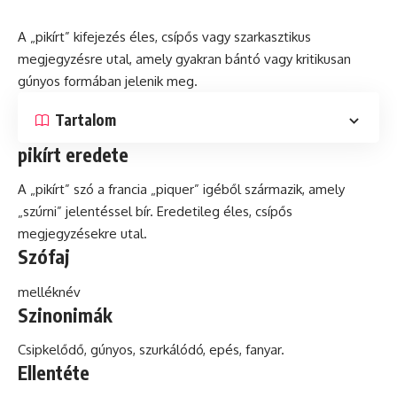
A „pikírt” kifejezés éles, csípős vagy szarkasztikus
megjegyzésre utal, amely gyakran bántó vagy kritikusan
gúnyos formában jelenik meg.
Tartalom
pikírt eredete
A „pikírt” szó a francia „piquer” igéből származik, amely
„szúrni” jelentéssel bír. Eredetileg éles, csípős
megjegyzésekre utal.
Szófaj
melléknév
Szinonimák
Csipkelődő, gúnyos, szurkálódó, epés, fanyar.
Ellentéte