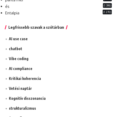
(1 398)
és
(1 270)
Entalpia
Legfrissebb szavak a szótárban
AI use case
chatbot
Vibe coding
AI compliance
Kritikai koherencia
Vetési naptár
Kognitív disszonancia
strukturalizmus