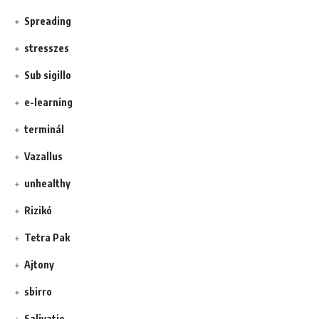
Spreading
stresszes
Sub sigillo
e-learning
terminál
Vazallus
unhealthy
Rizikó
Tetra Pak
Ajtony
sbirro
Salivatio