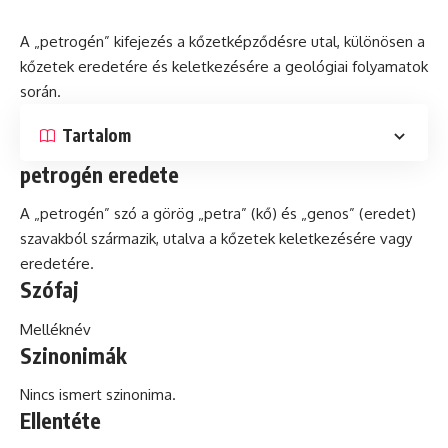
A „petrogén” kifejezés a kőzetképződésre utal, különösen a
kőzetek eredetére
és
keletkezésére a geológiai folyamatok
során.
Tartalom
petrogén eredete
A „petrogén” szó a görög „petra” (kő) és „genos” (eredet)
szavakból származik, utalva a kőzetek keletkezésére vagy
eredetére.
Szófaj
Melléknév
Szinonimák
Nincs ismert szinonima.
Ellentéte