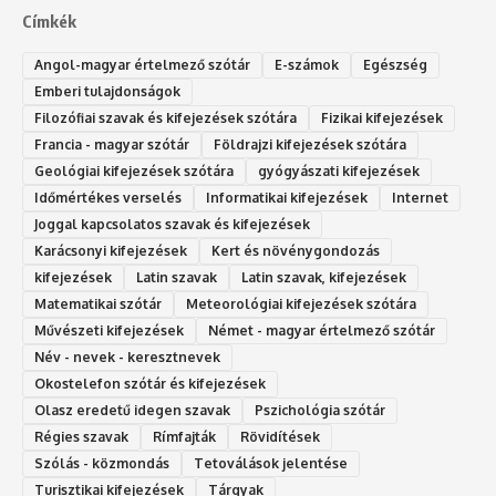
Címkék
Angol-magyar értelmező szótár
E-számok
Egészség
Emberi tulajdonságok
Filozófiai szavak és kifejezések szótára
Fizikai kifejezések
Francia - magyar szótár
Földrajzi kifejezések szótára
Geológiai kifejezések szótára
gyógyászati kifejezések
Időmértékes verselés
Informatikai kifejezések
Internet
Joggal kapcsolatos szavak és kifejezések
Karácsonyi kifejezések
Kert és növénygondozás
kifejezések
Latin szavak
Latin szavak, kifejezések
Matematikai szótár
Meteorológiai kifejezések szótára
Művészeti kifejezések
Német - magyar értelmező szótár
Név - nevek - keresztnevek
Okostelefon szótár és kifejezések
Olasz eredetű idegen szavak
Ps‮gólohciz‬ia s‮átóz‬r
Régies szavak
Rímfajták
Rövidítések
Szólás - közmondás
Tetoválások jelentése
Turisztikai kifejezések
Tárgyak