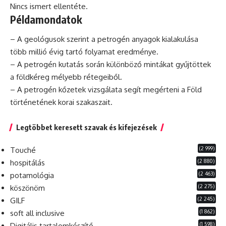
Nincs ismert ellentéte.
Példamondatok
– A geológusok szerint a petrogén anyagok kialakulása
több
millió
évig tartó folyamat eredménye.
– A petrogén kutatás során különböző mintákat gyűjtöttek
a földkéreg mélyebb rétegeiből.
– A petrogén kőzetek vizsgálata segít megérteni a Föld
történetének korai szakaszait.
Legtöbbet keresett szavak és kifejezések
(2 999)
Touché
(2 880)
hospitálás
(2 463)
potamológia
(2 275)
köszönöm
(2 245)
GILF
(1 862)
soft all inclusive
(1 598)
Digitális tartalomkészítő