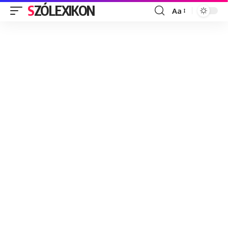
SZÓLEXIKON
Aa
Font
Resizer