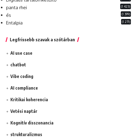
(1 423)
panta rhei
(1 399)
és
(1 271)
Entalpia
Legfrissebb szavak a szótárban
AI use case
chatbot
Vibe coding
AI compliance
Kritikai koherencia
Vetési naptár
Kognitív disszonancia
strukturalizmus