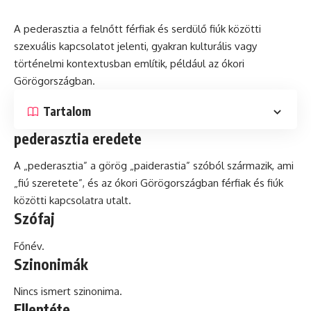
A pederasztia a felnőtt férfiak és serdülő fiúk közötti
szexuális kapcsolatot jelenti, gyakran
kulturális
vagy
történelmi kontextusban említik, például az ókori
Görögországban.
Tartalom
pederasztia eredete
A „pederasztia” a görög „paiderastia” szóból származik, ami
„fiú szeretete”, és az ókori Görögországban férfiak és fiúk
közötti kapcsolatra utalt.
Szófaj
Főnév.
Szinonimák
Nincs ismert szinonima.
Ellentéte