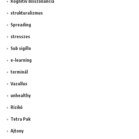
Kognitív disszonancia
strukturalizmus
Spreading
stresszes
Sub sigillo
e-learning
terminál
Vazallus
unhealthy
Rizikó
Tetra Pak
Ajtony