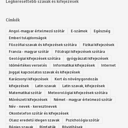
Legkeresettebb szavak és kifejezések
Címkék
Angol-magyar értelmező szótár
E-számok
Egészség
Emberi tulajdonságok
Filozófiai szavak és kifejezések szótára
Fizikai kifejezések
Francia - magyar szótár
Földrajzi kifejezések szótára
Geológiai kifejezések szótára
gyógyászati kifejezések
Időmértékes verselés
Informatikai kifejezések
Internet
Joggal kapcsolatos szavak és kifejezések
Karácsonyi kifejezések
Kert és növénygondozás
kifejezések
Latin szavak
Latin szavak, kifejezések
Matematikai szótár
Meteorológiai kifejezések szótára
Művészeti kifejezések
Német - magyar értelmező szótár
Név - nevek - keresztnevek
Okostelefon szótár és kifejezések
Olasz eredetű idegen szavak
Ps‮gólohciz‬ia s‮átóz‬r
Régies szavak
Rímfajták
Rövidítések