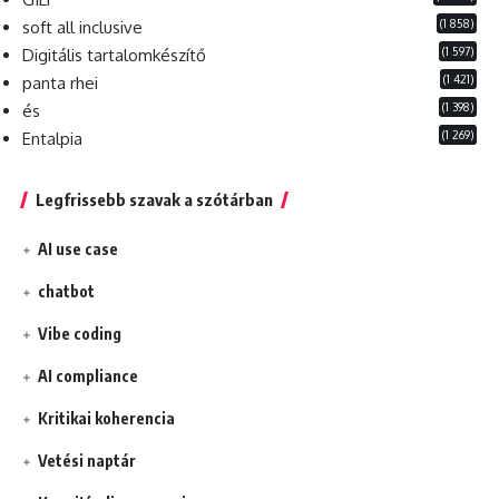
(1 858)
soft all inclusive
(1 597)
Digitális tartalomkészítő
(1 421)
panta rhei
(1 398)
és
(1 269)
Entalpia
Legfrissebb szavak a szótárban
AI use case
chatbot
Vibe coding
AI compliance
Kritikai koherencia
Vetési naptár