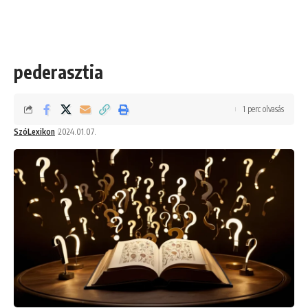
pederasztia
1 perc olvasás
SzóLexikon
2024.01.07.