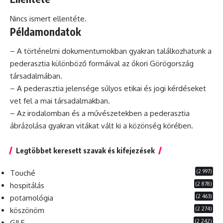
Nincs ismert ellentéte.
Példamondatok
– A történelmi dokumentumokban gyakran találkozhatunk a
pederasztia különböző formáival az ókori Görögország
társadalmában.
– A pederasztia jelensége súlyos etikai és jogi kérdéseket
vet fel a mai társadalmakban.
– Az irodalomban és a művészetekben a pederasztia
ábrázolása gyakran vitákat vált ki a közönség körében.
Legtöbbet keresett szavak és kifejezések
(2 997)
Touché
(2 878)
hospitálás
(2 463)
potamológia
(2 274)
köszönöm
(2 242)
GILF