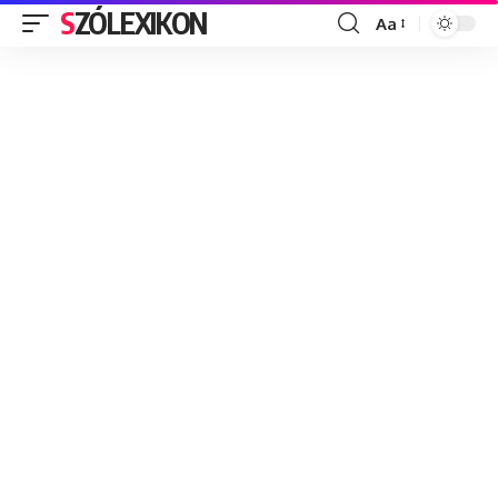
SZÓLEXIKON
Aa
Font
Resizer