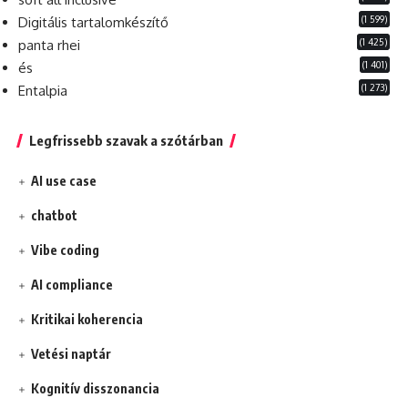
(1 599)
Digitális tartalomkészítő
(1 425)
panta rhei
(1 401)
és
(1 273)
Entalpia
Legfrissebb szavak a szótárban
AI use case
chatbot
Vibe coding
AI compliance
Kritikai koherencia
Vetési naptár
Kognitív disszonancia