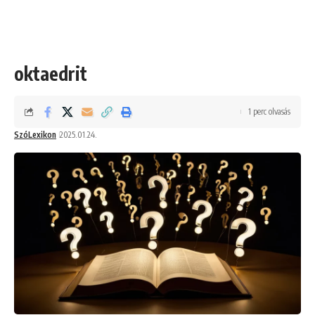
oktaedrit
1 perc olvasás
SzóLexikon
2025.01.24.