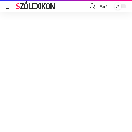
SZÓLEXIKON
Aa
Font
Resizer