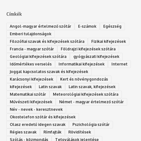
Címkék
Angol-magyar értelmező szótár
E-számok
Egészség
Emberi tulajdonságok
Filozófiai szavak és kifejezések szótára
Fizikai kifejezések
Francia - magyar szótár
Földrajzi kifejezések szótára
Geológiai kifejezések szótára
gyógyászati kifejezések
Időmértékes verselés
Informatikai kifejezések
Internet
Joggal kapcsolatos szavak és kifejezések
Karácsonyi kifejezések
Kert és növénygondozás
kifejezések
Latin szavak
Latin szavak, kifejezések
Matematikai szótár
Meteorológiai kifejezések szótára
Művészeti kifejezések
Német - magyar értelmező szótár
Név - nevek - keresztnevek
Okostelefon szótár és kifejezések
Olasz eredetű idegen szavak
Ps‮gólohciz‬ia s‮átóz‬r
Régies szavak
Rímfajták
Rövidítések
Szólás - közmondás
Tetoválások jelentése