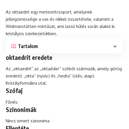
Az oktaedrit egy meteoritcsoport, amelynek
jellegzetessége a vas és
nikkel
összetétele, valamint a
Widmanstätten-mintázat, ami lassú hűlés során alakul ki
kristályos szerkezetükben.
Tartalom
oktaedrit eredete
Az „oktaedrit” az „
oktaéder
” szóból származik, amely görög
eredetű: „okta” (nyolc) és „hedra” (ülés, alap).
Kristályformákra utal.
Szófaj
Főnév.
Szinonimák
Nincs ismert szinonima
Ellentéte