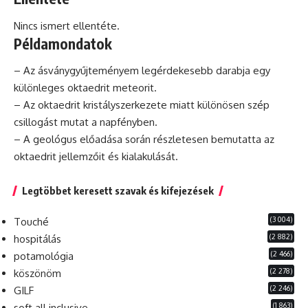
Nincs ismert ellentéte.
Példamondatok
– Az ásványgyűjteményem legérdekesebb darabja egy
különleges oktaedrit meteorit.
– Az oktaedrit kristályszerkezete miatt különösen szép
csillogást mutat a napfényben.
– A
geológus
előadása során részletesen bemutatta az
oktaedrit jellemzőit és kialakulását.
Legtöbbet keresett szavak és kifejezések
(3 004)
Touché
(2 882)
hospitálás
(2 466)
potamológia
(2 278)
köszönöm
(2 246)
GILF
(1 863)
soft all inclusive