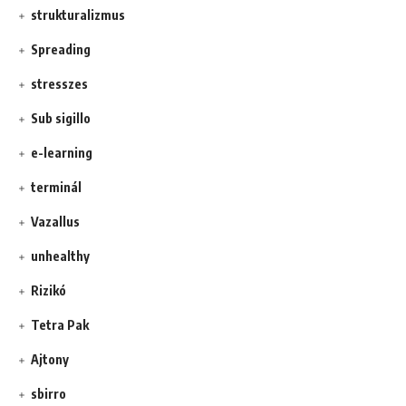
strukturalizmus
Spreading
stresszes
Sub sigillo
e-learning
terminál
Vazallus
unhealthy
Rizikó
Tetra Pak
Ajtony
sbirro