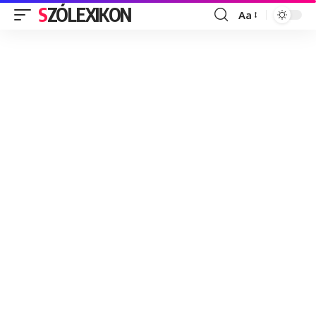
SZÓLEXIKON
Aa
Font
Resizer