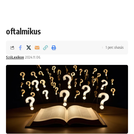
oftalmikus
1 perc olvasás
SzóLexikon
2024.11.06.