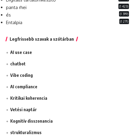
(1 423)
panta rhei
(1 399)
és
(1 271)
Entalpia
Legfrissebb szavak a szótárban
AI use case
chatbot
Vibe coding
AI compliance
Kritikai koherencia
Vetési naptár
Kognitív disszonancia
strukturalizmus