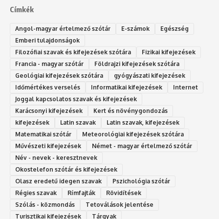
Címkék
Angol-magyar értelmező szótár
E-számok
Egészség
Emberi tulajdonságok
Filozófiai szavak és kifejezések szótára
Fizikai kifejezések
Francia - magyar szótár
Földrajzi kifejezések szótára
Geológiai kifejezések szótára
gyógyászati kifejezések
Időmértékes verselés
Informatikai kifejezések
Internet
Joggal kapcsolatos szavak és kifejezések
Karácsonyi kifejezések
Kert és növénygondozás
kifejezések
Latin szavak
Latin szavak, kifejezések
Matematikai szótár
Meteorológiai kifejezések szótára
Művészeti kifejezések
Német - magyar értelmező szótár
Név - nevek - keresztnevek
Okostelefon szótár és kifejezések
Olasz eredetű idegen szavak
Ps‮gólohciz‬ia s‮átóz‬r
Régies szavak
Rímfajták
Rövidítések
Szólás - közmondás
Tetoválások jelentése
Turisztikai kifejezések
Tárgyak