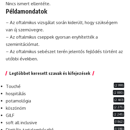
Nincs ismert ellentéte.
Példamondatok
– Az oftalmikus vizsgálat során kiderült, hogy szükségem
van új szemüvegre.
– Az oftalmikus cseppek gyorsan enyhítették a
szemirritációmat.
– Az oftalmikus sebészet terén jelentős fejlődés történt az
utóbbi években.
Legtöbbet keresett szavak és kifejezések
(2 999)
Touché
(2 880)
hospitálás
(2 463)
potamológia
(2 275)
köszönöm
(2 245)
GILF
(1 862)
soft all inclusive
(1 598)
Digitális tartalomkészítő