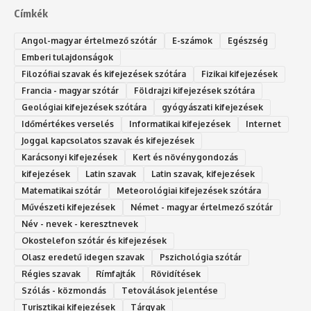
Címkék
Angol-magyar értelmező szótár
E-számok
Egészség
Emberi tulajdonságok
Filozófiai szavak és kifejezések szótára
Fizikai kifejezések
Francia - magyar szótár
Földrajzi kifejezések szótára
Geológiai kifejezések szótára
gyógyászati kifejezések
Időmértékes verselés
Informatikai kifejezések
Internet
Joggal kapcsolatos szavak és kifejezések
Karácsonyi kifejezések
Kert és növénygondozás
kifejezések
Latin szavak
Latin szavak, kifejezések
Matematikai szótár
Meteorológiai kifejezések szótára
Művészeti kifejezések
Német - magyar értelmező szótár
Név - nevek - keresztnevek
Okostelefon szótár és kifejezések
Olasz eredetű idegen szavak
Ps‮gólohciz‬ia s‮átóz‬r
Régies szavak
Rímfajták
Rövidítések
Szólás - közmondás
Tetoválások jelentése
Turisztikai kifejezések
Tárgyak