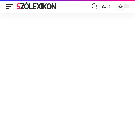
SZÓLEXIKON
Aa
Font
Resizer