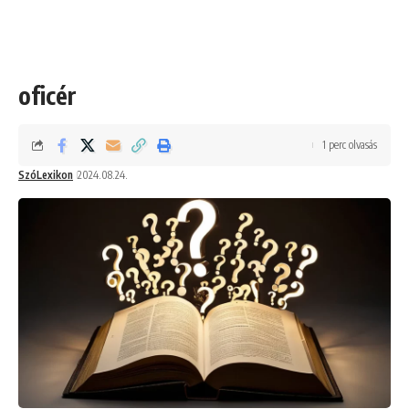
oficér
1 perc olvasás
SzóLexikon
2024.08.24.