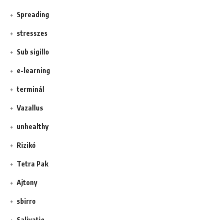
Spreading
stresszes
Sub sigillo
e-learning
terminál
Vazallus
unhealthy
Rizikó
Tetra Pak
Ajtony
sbirro
Salivatio