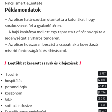
Nincs ismert ellentéte.
Példamondatok
– Az oficér határozottan utasította a katonákat, hogy
sorakozzanak fel a gyakorlótéren.
– A hajó kapitánya mellett egy tapasztalt oficér navigálta a
legénységet a viharos tengeren.
– Az oficér hosszasan beszélt a csapatnak a következő
misszió
fontosságáról és kihívásairól.
Legtöbbet keresett szavak és kifejezések
(2 997)
Touché
(2 878)
hospitálás
(2 463)
potamológia
(2 274)
köszönöm
(2 242)
GILF
(1 858)
soft all inclusive
(1 597)
Digitális tartalomkészítő