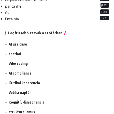
(1 421)
panta rhei
(1 398)
és
(1 270)
Entalpia
Legfrissebb szavak a szótárban
AI use case
chatbot
Vibe coding
AI compliance
Kritikai koherencia
Vetési naptár
Kognitív disszonancia
strukturalizmus