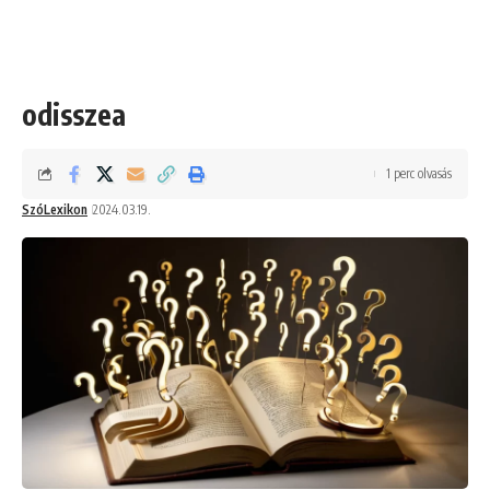
odisszea
1 perc olvasás
SzóLexikon
2024.03.19.