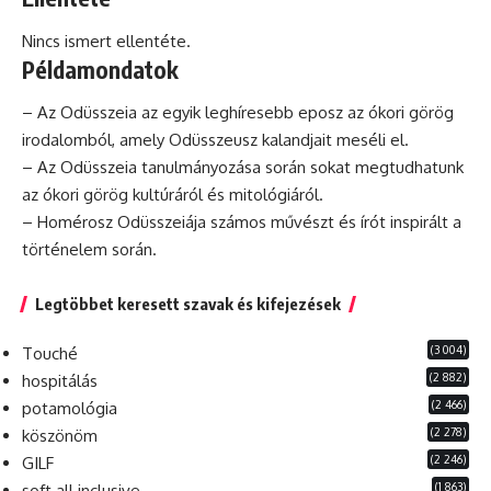
Nincs ismert ellentéte.
Példamondatok
– Az Odüsszeia az egyik leghíresebb
eposz
az ókori görög
irodalomból, amely Odüsszeusz kalandjait meséli el.
– Az Odüsszeia tanulmányozása során sokat megtudhatunk
az ókori görög kultúráról
és
mitológiáról.
– Homérosz Odüsszeiája számos művészt és írót inspirált a
történelem során.
Legtöbbet keresett szavak és kifejezések
(3 004)
Touché
(2 882)
hospitálás
(2 466)
potamológia
(2 278)
köszönöm
(2 246)
GILF
(1 863)
soft all inclusive