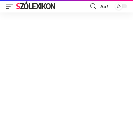
SZÓLEXIKON
Aa
Font
Resizer