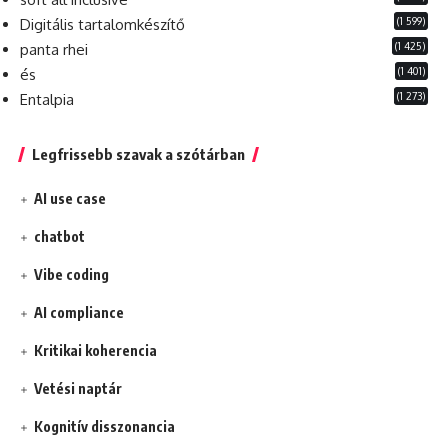
(1 599)
Digitális tartalomkészítő
(1 425)
panta rhei
(1 401)
és
(1 273)
Entalpia
Legfrissebb szavak a szótárban
AI use case
chatbot
Vibe coding
AI compliance
Kritikai koherencia
Vetési naptár
Kognitív disszonancia