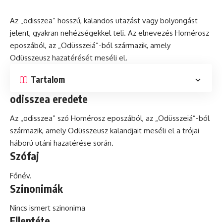
Az „odisszea” hosszú, kalandos utazást vagy bolyongást
jelent, gyakran nehézségekkel teli. Az elnevezés Homérosz
eposzából, az „Odüsszeiá”-ból származik, amely
Odüsszeusz hazatérését meséli el.
Tartalom
odisszea eredete
Az „odisszea” szó Homérosz eposzából, az „Odüsszeiá”-ból
származik, amely Odüsszeusz kalandjait meséli el a trójai
háború utáni hazatérése során.
Szófaj
Főnév.
Szinonimák
Nincs ismert szinonima
Ellentéte