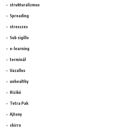
strukturalizmus
Spreading
stresszes
Sub sigillo
e-learning
terminál
Vazallus
unhealthy
Rizikó
Tetra Pak
Ajtony
sbirro