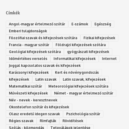
Címkék
Angol-magyar értelmező szótár
E-számok
Egészség
Emberi tulajdonságok
Filozófiai szavak és kifejezések szótára
Fizikai kifejezések
Francia - magyar szótár
Földrajzi kifejezések szótára
Geológiai kifejezések szótára
gyógyászati kifejezések
Időmértékes verselés
Informatikai kifejezések
Internet
Joggal kapcsolatos szavak és kifejezések
Karácsonyi kifejezések
Kert és növénygondozás
kifejezések
Latin szavak
Latin szavak, kifejezések
Matematikai szótár
Meteorológiai kifejezések szótára
Művészeti kifejezések
Német - magyar értelmező szótár
Név - nevek - keresztnevek
Okostelefon szótár és kifejezések
Olasz eredetű idegen szavak
Ps‮gólohciz‬ia s‮átóz‬r
Régies szavak
Rímfajták
Rövidítések
Szólás - közmondás
Tetoválások jelentése