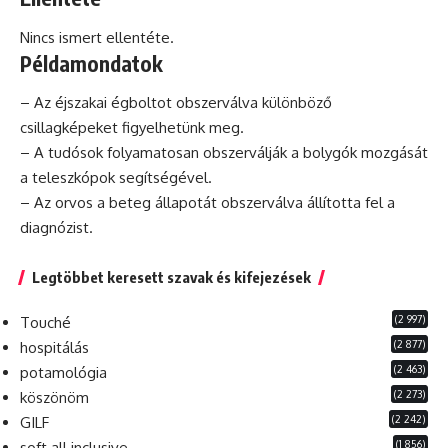
Nincs ismert ellentéte.
Példamondatok
– Az éjszakai égboltot obszerválva különböző
csillagképeket figyelhetünk meg.
– A tudósok folyamatosan obszerválják a bolygók mozgását
a teleszkópok segítségével.
– Az orvos a beteg állapotát obszerválva állította fel a
diagnózist.
Legtöbbet keresett szavak és kifejezések
(2 997)
Touché
(2 877)
hospitálás
(2 463)
potamológia
(2 273)
köszönöm
(2 242)
GILF
(1 856)
soft all inclusive