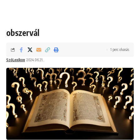
obszervál
1 perc olvasás
SzóLexikon
2024.06.21.