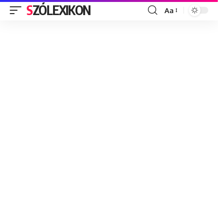
SZÓLEXIKON
Aa
Font
Resizer