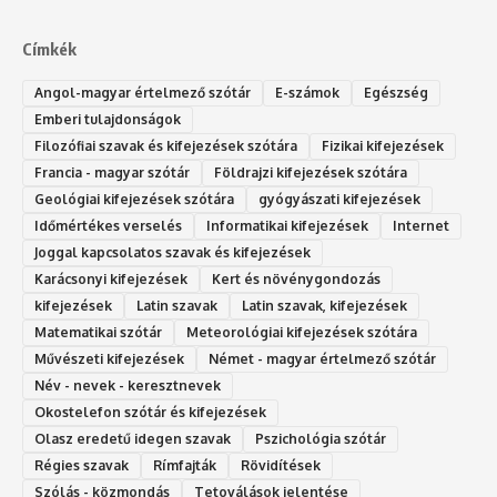
Címkék
Angol-magyar értelmező szótár
E-számok
Egészség
Emberi tulajdonságok
Filozófiai szavak és kifejezések szótára
Fizikai kifejezések
Francia - magyar szótár
Földrajzi kifejezések szótára
Geológiai kifejezések szótára
gyógyászati kifejezések
Időmértékes verselés
Informatikai kifejezések
Internet
Joggal kapcsolatos szavak és kifejezések
Karácsonyi kifejezések
Kert és növénygondozás
kifejezések
Latin szavak
Latin szavak, kifejezések
Matematikai szótár
Meteorológiai kifejezések szótára
Művészeti kifejezések
Német - magyar értelmező szótár
Név - nevek - keresztnevek
Okostelefon szótár és kifejezések
Olasz eredetű idegen szavak
Ps‮gólohciz‬ia s‮átóz‬r
Régies szavak
Rímfajták
Rövidítések
Szólás - közmondás
Tetoválások jelentése