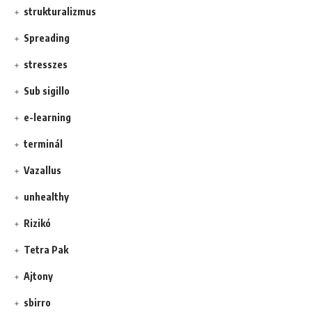
strukturalizmus
Spreading
stresszes
Sub sigillo
e-learning
terminál
Vazallus
unhealthy
Rizikó
Tetra Pak
Ajtony
sbirro