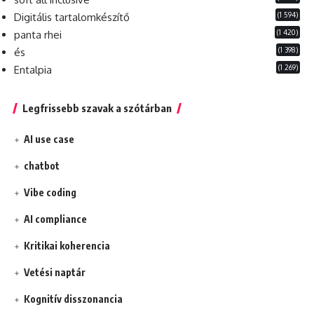
(1 594)
Digitális tartalomkészítő
(1 420)
panta rhei
(1 398)
és
(1 269)
Entalpia
Legfrissebb szavak a szótárban
AI use case
chatbot
Vibe coding
AI compliance
Kritikai koherencia
Vetési naptár
Kognitív disszonancia