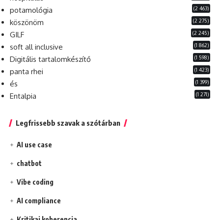
(2 463)
potamológia
(2 275)
köszönöm
(2 245)
GILF
(1 862)
soft all inclusive
(1 598)
Digitális tartalomkészítő
(1 423)
panta rhei
(1 399)
és
(1 271)
Entalpia
Legfrissebb szavak a szótárban
AI use case
chatbot
Vibe coding
AI compliance
Kritikai koherencia