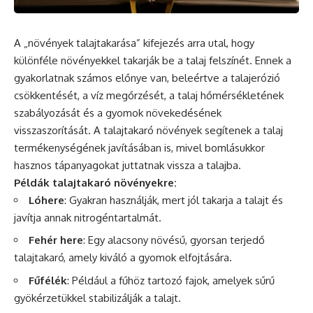
A „növények talajtakarása” kifejezés arra utal, hogy
különféle növényekkel takarják be a talaj felszínét. Ennek a
gyakorlatnak számos előnye van, beleértve a talajerózió
csökkentését, a víz megőrzését, a talaj hőmérsékletének
szabályozását
és
a gyomok növekedésének
visszaszorítását. A talajtakaró növények segítenek a talaj
termékenységének javításában is, mivel bomlásukkor
hasznos tápanyagokat juttatnak vissza a talajba.
Példák talajtakaró növényekre:
Lóhere
: Gyakran használják, mert jól takarja a talajt és
javítja annak nitrogéntartalmát.
Fehér here
: Egy alacsony növésű, gyorsan terjedő
talajtakaró, amely kiváló a gyomok elfojtására.
Fűfélék
: Például a fűhöz tartozó fajok, amelyek sűrű
gyökérzetükkel stabilizálják a talajt.