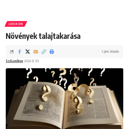
LEXIKON
Növények talajtakarása
1 perc olvasás
SzóLexikon
2024.12.03.