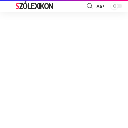
SZÓLEXIKON
Aa
Font
Resizer