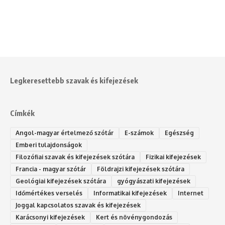
Legkeresettebb szavak és kifejezések
Címkék
Angol-magyar értelmező szótár
E-számok
Egészség
Emberi tulajdonságok
Filozófiai szavak és kifejezések szótára
Fizikai kifejezések
Francia - magyar szótár
Földrajzi kifejezések szótára
Geológiai kifejezések szótára
gyógyászati kifejezések
Időmértékes verselés
Informatikai kifejezések
Internet
Joggal kapcsolatos szavak és kifejezések
Karácsonyi kifejezések
Kert és növénygondozás