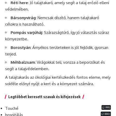
Réti here
: Jó talajtakaró, amely segít a talaj
erózió
elleni
védelmében.
Bársonyvirág
: Nemcsak díszítő, hanem talajtakaró
célokra is használható.
Pompás varjúháj
: Szárazságtűrő, így jó választás száraz
környezetbe.
Borostyán
: Árnyékos területeken is jól fejlődik, gyorsan
terjed.
Méhbalzsam
: Virágokkal teli, vonzza a beporzókat és
segít a talajvédelemben.
A talajtakarás az ökológiai
kertészkedés
fontos eleme, mely
sokféle előnyt nyújt a kert és a környezet számára.
Legtöbbet keresett szavak és kifejezések
(2 999)
Touché
(2 880)
hospitálás