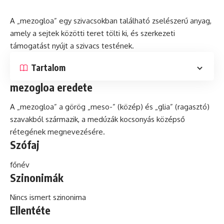
A „mezogloa” egy szivacsokban található zselészerű anyag,
amely a sejtek közötti teret tölti ki,
és
szerkezeti
támogatást nyújt a szivacs testének.
Tartalom
mezogloa eredete
A „mezogloa” a görög „meso-” (közép) és „glia” (ragasztó)
szavakból származik, a medúzák kocsonyás középső
rétegének megnevezésére.
Szófaj
főnév
Szinonimák
Nincs ismert szinonima
Ellentéte