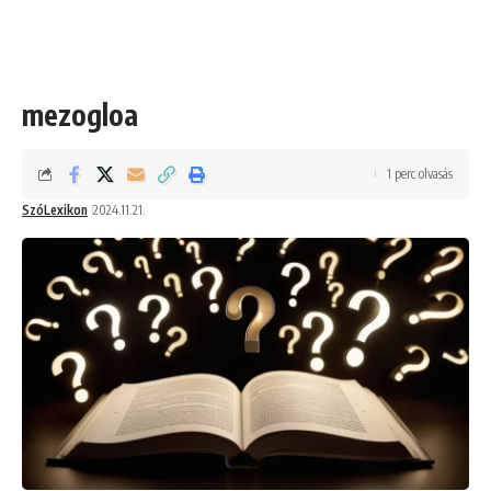
mezogloa
1 perc olvasás
SzóLexikon
2024.11.21.