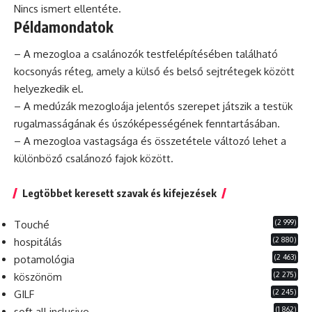
Nincs ismert ellentéte.
Példamondatok
– A mezogloa a csalánozók testfelépítésében található
kocsonyás réteg, amely a külső és belső sejtrétegek között
helyezkedik el.
– A medúzák mezogloája jelentős szerepet játszik a testük
rugalmasságának és úszóképességének fenntartásában.
– A mezogloa vastagsága és összetétele változó lehet a
különböző csalánozó fajok között.
Legtöbbet keresett szavak és kifejezések
(2 999)
Touché
(2 880)
hospitálás
(2 463)
potamológia
(2 275)
köszönöm
(2 245)
GILF
(1 862)
soft all inclusive