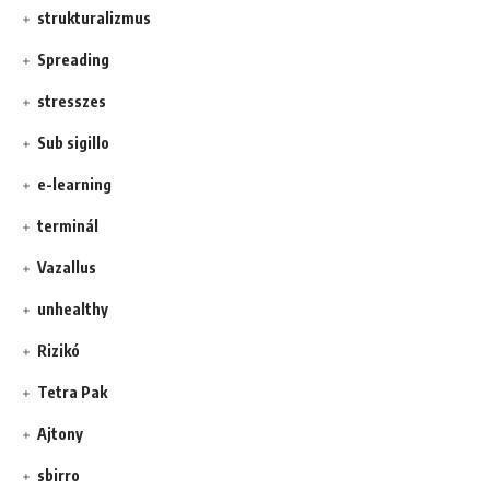
strukturalizmus
Spreading
stresszes
Sub sigillo
e-learning
terminál
Vazallus
unhealthy
Rizikó
Tetra Pak
Ajtony
sbirro