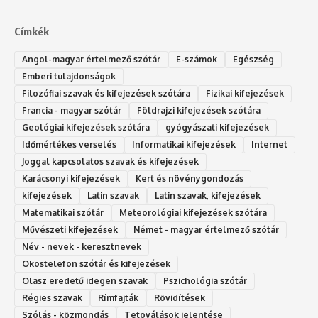
Címkék
Angol-magyar értelmező szótár
E-számok
Egészség
Emberi tulajdonságok
Filozófiai szavak és kifejezések szótára
Fizikai kifejezések
Francia - magyar szótár
Földrajzi kifejezések szótára
Geológiai kifejezések szótára
gyógyászati kifejezések
Időmértékes verselés
Informatikai kifejezések
Internet
Joggal kapcsolatos szavak és kifejezések
Karácsonyi kifejezések
Kert és növénygondozás
kifejezések
Latin szavak
Latin szavak, kifejezések
Matematikai szótár
Meteorológiai kifejezések szótára
Művészeti kifejezések
Német - magyar értelmező szótár
Név - nevek - keresztnevek
Okostelefon szótár és kifejezések
Olasz eredetű idegen szavak
Ps‮gólohciz‬ia s‮átóz‬r
Régies szavak
Rímfajták
Rövidítések
Szólás - közmondás
Tetoválások jelentése