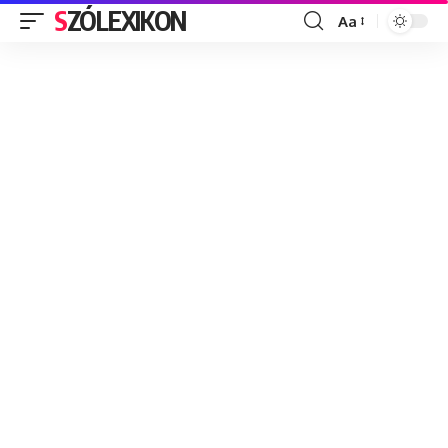
SZÓLEXIKON
Aa
Font
Resizer