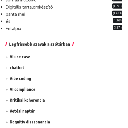
(1 598)
Digitális tartalomkészítő
(1 423)
panta rhei
(1 399)
és
(1 271)
Entalpia
Legfrissebb szavak a szótárban
AI use case
chatbot
Vibe coding
AI compliance
Kritikai koherencia
Vetési naptár
Kognitív disszonancia