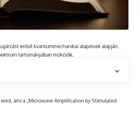
gárzást erősít kvantummechanikai alapelvek alapján,
spektrum tartományában működik.
ered, ami a „Microwave Amplification by Stimulated