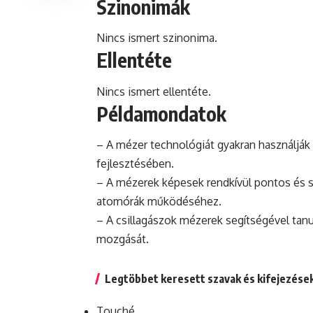
Szinonimák
Nincs ismert szinonima.
Ellentéte
Nincs ismert ellentéte.
Példamondatok
– A mézer technológiát gyakran használj
fejlesztésében.
– A mézerek képesek rendkívül pontos és st
atomórák működéséhez.
– A csillagászok mézerek segítségével tanu
mozgását.
Legtöbbet keresett szavak és kifejezése
Touché