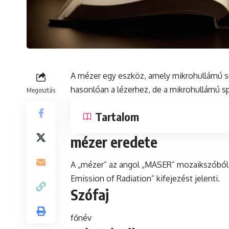
A mézer egy eszköz, amely mikrohullámú su
hasonlóan a lézerhez, de a mikrohullámú 
Megosztás
Tartalom
mézer eredete
A „mézer” az angol „MASER” mozaikszóból 
Emission of Radiation” kifejezést jelenti.
Szófaj
főnév