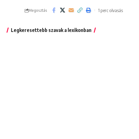
1 perc olvasás
Megosztás
Legkeresettebb szavak a lexikonban