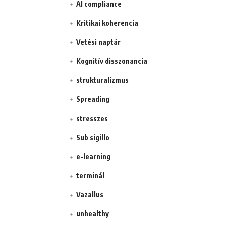
AI compliance
Kritikai koherencia
Vetési naptár
Kognitív disszonancia
strukturalizmus
Spreading
stresszes
Sub sigillo
e-learning
terminál
Vazallus
unhealthy