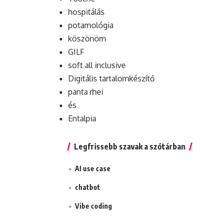
hospitálás
potamológia
köszönöm
GILF
soft all inclusive
Digitális tartalomkészítő
panta rhei
és
Entalpia
Legfrissebb szavak a szótárban
AI use case
chatbot
Vibe coding