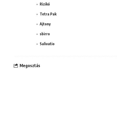
Rizikó
Tetra Pak
Ajtony
sbirro
Salivatio
Megosztás