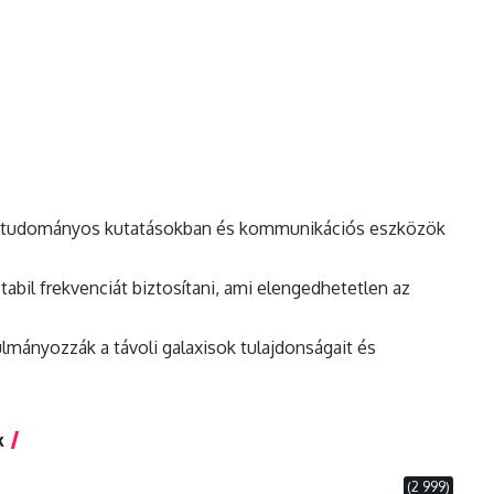
ák tudományos kutatásokban
és
kommunikációs eszközök
abil frekvenciát biztosítani, ami elengedhetetlen az
lmányozzák a távoli galaxisok tulajdonságait és
k
(2 999)