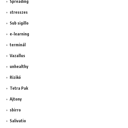
Spreading
stresszes
Sub sigillo
e-learning
terminál
Vazallus
unhealthy
Rizikó
Tetra Pak
Ajtony
sbirro
Salivatio