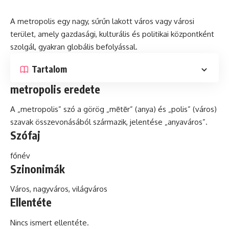
A metropolis egy nagy, sűrűn lakott város vagy városi
terület, amely gazdasági,
kulturális
és
politikai központként
szolgál, gyakran
globális
befolyással.
Tartalom
metropolis eredete
A „metropolis”
szó
a görög „mētēr” (anya) és „polis” (város)
szavak összevonásából származik, jelentése „anyaváros”.
Szófaj
főnév
Szinonimák
Város, nagyváros, világváros
Ellentéte
Nincs ismert ellentéte.