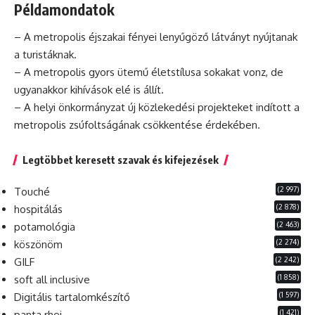
Példamondatok
– A metropolis éjszakai fényei lenyűgöző látványt nyújtanak
a turistáknak.
– A metropolis gyors ütemű életstílusa sokakat vonz,
de
ugyanakkor kihívások elé is állít.
– A helyi önkormányzat új közlekedési projekteket indított a
metropolis zsúfoltságának csökkentése érdekében.
Legtöbbet keresett szavak és kifejezések
(2 997)
Touché
(2 878)
hospitálás
(2 463)
potamológia
(2 274)
köszönöm
(2 242)
GILF
(1 858)
soft all inclusive
(1 597)
Digitális tartalomkészítő
(1 421)
panta rhei