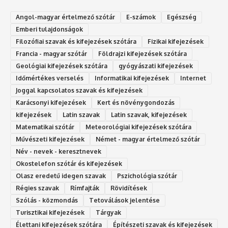
Angol-magyar értelmező szótár
E-számok
Egészség
Emberi tulajdonságok
Filozófiai szavak és kifejezések szótára
Fizikai kifejezések
Francia - magyar szótár
Földrajzi kifejezések szótára
Geológiai kifejezések szótára
gyógyászati kifejezések
Időmértékes verselés
Informatikai kifejezések
Internet
Joggal kapcsolatos szavak és kifejezések
Karácsonyi kifejezések
Kert és növénygondozás
kifejezések
Latin szavak
Latin szavak, kifejezések
Matematikai szótár
Meteorológiai kifejezések szótára
Művészeti kifejezések
Német - magyar értelmező szótár
Név - nevek - keresztnevek
Okostelefon szótár és kifejezések
Olasz eredetű idegen szavak
Ps‮gólohciz‬ia s‮átóz‬r
Régies szavak
Rímfajták
Rövidítések
Szólás - közmondás
Tetoválások jelentése
Turisztikai kifejezések
Tárgyak
Élettani kifejezések szótára
Építészeti szavak és kifejezések