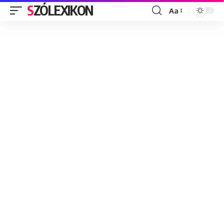
SZÓLEXIKON
Aa
Font
Resizer