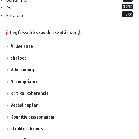
(1 398)
és
(1 270)
Entalpia
Legfrissebb szavak a szótárban
AI use case
chatbot
Vibe coding
AI compliance
Kritikai koherencia
Vetési naptár
Kognitív disszonancia
strukturalizmus