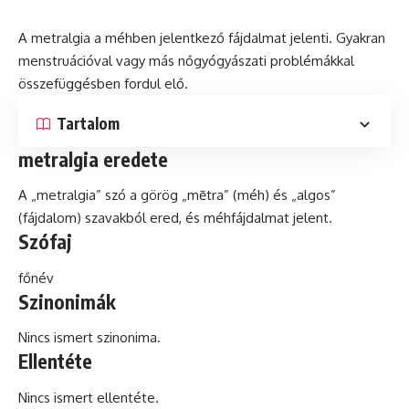
A metralgia a méhben jelentkező fájdalmat jelenti. Gyakran
menstruációval vagy más nőgyógyászati problémákkal
összefüggésben fordul elő.
Tartalom
metralgia eredete
A „metralgia”
szó
a görög „mētra” (méh)
és
„algos”
(fájdalom) szavakból ered, és méhfájdalmat jelent.
Szófaj
főnév
Szinonimák
Nincs ismert szinonima.
Ellentéte
Nincs ismert ellentéte.