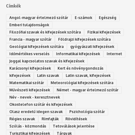
Címkék
Angol-magyar értelmező szótár
E-számok
Egészség
Emberi tulajdonságok
Filozófiai szavak és kifejezések szótára
Fizikai kifejezések
Francia - magyar szótár
Földrajzi kifejezések szótára
Geológiai kifejezések szótára
gyógyászati kifejezések
Időmértékes verselés
Informatikai kifejezések
Internet
Joggal kapcsolatos szavak és kifejezések
Karácsonyi kifejezések
Kert és növénygondozás
kifejezések
Latin szavak
Latin szavak, kifejezések
Matematikai szótár
Meteorológiai kifejezések szótára
Művészeti kifejezések
Német - magyar értelmező szótár
Név - nevek - keresztnevek
Okostelefon szótár és kifejezések
Olasz eredetű idegen szavak
Ps‮gólohciz‬ia s‮átóz‬r
Régies szavak
Rímfajták
Rövidítések
Szólás - közmondás
Tetoválások jelentése
Turisztikai kifejezések
Tárgyak