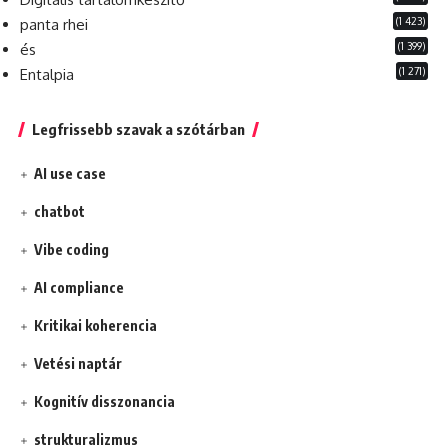
(1 423)
panta rhei
(1 399)
és
(1 271)
Entalpia
Legfrissebb szavak a szótárban
AI use case
chatbot
Vibe coding
AI compliance
Kritikai koherencia
Vetési naptár
Kognitív disszonancia
strukturalizmus