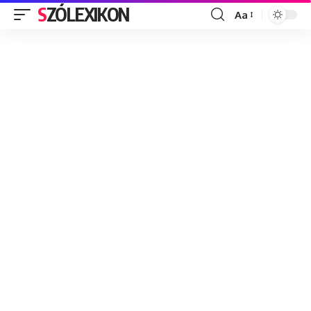
SZÓLEXIKON
Aa
Font
Resizer