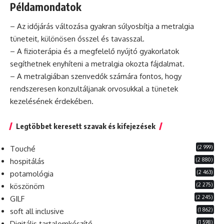
Példamondatok
– Az időjárás változása gyakran súlyosbítja a metralgia
tüneteit, különösen ősszel és tavasszal.
– A fizioterápia és a megfelelő nyújtó gyakorlatok
segíthetnek enyhíteni a metralgia okozta fájdalmat.
– A metralgiában szenvedők számára fontos, hogy
rendszeresen konzultáljanak orvosukkal a tünetek
kezelésének érdekében.
Legtöbbet keresett szavak és kifejezések
(2 999)
Touché
(2 880)
hospitálás
(2 463)
potamológia
(2 275)
köszönöm
(2 245)
GILF
(1 862)
soft all inclusive
(1 598)
Digitális tartalomkészítő