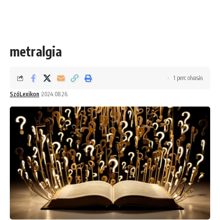
metralgia
1 perc olvasás
SzóLexikon
2024.08.26.