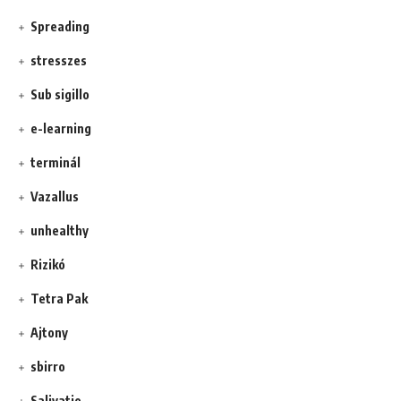
Spreading
stresszes
Sub sigillo
e-learning
terminál
Vazallus
unhealthy
Rizikó
Tetra Pak
Ajtony
sbirro
Salivatio