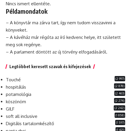
Nincs ismert ellentéte.
Példamondatok
– A könyvtár
ma
zárva tart, így nem tudom visszavinni a
könyveket.
– A kávéház már régóta az író kedvenc helye, itt született
meg sok regénye.
– A parlament döntött az új törvény elfogadásáról.
Legtöbbet keresett szavak és kifejezések
(2 997)
Touché
(2 878)
hospitálás
(2 463)
potamológia
(2 274)
köszönöm
(2 242)
GILF
(1 858)
soft all inclusive
(1 597)
Digitális tartalomkészítő
(1 421)
panta rhei