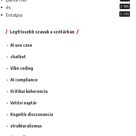
(1 398)
és
(1 270)
Entalpia
Legfrissebb szavak a szótárban
AI use case
chatbot
Vibe coding
AI compliance
Kritikai koherencia
Vetési naptár
Kognitív disszonancia
strukturalizmus