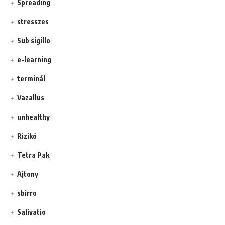
Spreading
stresszes
Sub sigillo
e-learning
terminál
Vazallus
unhealthy
Rizikó
Tetra Pak
Ajtony
sbirro
Salivatio