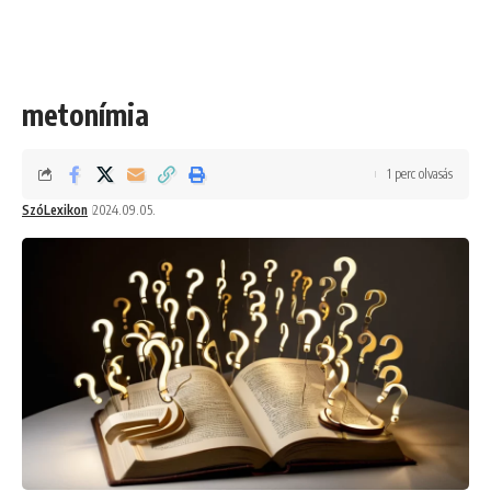
metonímia
1 perc olvasás
SzóLexikon
2024.09.05.