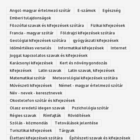
Angol-magyar értelmező szótár
E-számok
Egészség
Emberi tulajdonságok
Filozófiai szavak és kifejezések szótára
Fizikai kifejezések
Francia - magyar szótár
Földrajzi kifejezések szótára
Geológiai kifejezések szótára
gyógyászati kifejezések
Időmértékes verselés
Informatikai kifejezések
Internet
Joggal kapcsolatos szavak és kifejezések
Karácsonyi kifejezések
Kert és növénygondozás
kifejezések
Latin szavak
Latin szavak, kifejezések
Matematikai szótár
Meteorológiai kifejezések szótára
Művészeti kifejezések
Német - magyar értelmező szótár
Név - nevek - keresztnevek
Okostelefon szótár és kifejezések
Olasz eredetű idegen szavak
Ps‮gólohciz‬ia s‮átóz‬r
Régies szavak
Rímfajták
Rövidítések
Szólás - közmondás
Tetoválások jelentése
Turisztikai kifejezések
Tárgyak
Élettani kifejezések szótára
Építészeti szavak és kifejezések