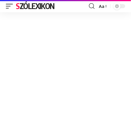
SZÓLEXIKON
Aa
Font
Resizer