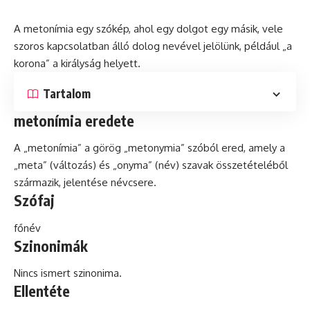
A metonímia egy szókép, ahol egy dolgot egy másik, vele
szoros kapcsolatban álló dolog nevével jelölünk, például „a
korona” a királyság helyett.
Tartalom
metonímia eredete
A „metonímia” a görög „metonymia” szóból ered, amely a
„meta” (változás)
és
„onyma” (név) szavak összetételéből
származik, jelentése névcsere.
Szófaj
főnév
Szinonimák
Nincs ismert szinonima.
Ellentéte