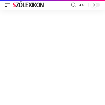
SZÓLEXIKON
Aa
Font
Resizer