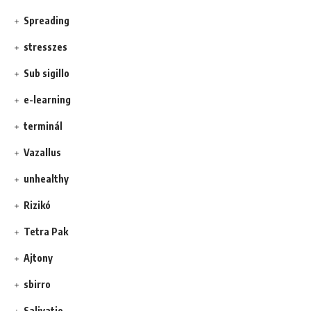
Spreading
stresszes
Sub sigillo
e-learning
terminál
Vazallus
unhealthy
Rizikó
Tetra Pak
Ajtony
sbirro
Salivatio