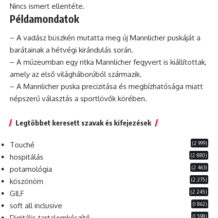
Nincs ismert ellentéte.
Példamondatok
– A vadász büszkén mutatta meg új Mannlicher puskáját a
barátainak a hétvégi kirándulás során.
– A múzeumban egy ritka Mannlicher fegyvert is kiállítottak,
amely az első világháborúból származik.
– A Mannlicher puska precizitása és megbízhatósága miatt
népszerű választás a sportlövők körében.
Legtöbbet keresett szavak és kifejezések
(2 999)
Touché
(2 880)
hospitálás
(2 463)
potamológia
(2 275)
köszönöm
(2 245)
GILF
(1 862)
soft all inclusive
(1 598)
Digitális tartalomkészítő