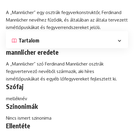
A „Mannlicher” egy
osztrák
fegyverkonstruktőr, Ferdinand
Mannlicher nevéhez fűződik,
és
általában az általa tervezett
ismétlőpuskákat és fegyverrendszereket jelöli.
Tartalom
mannlicher eredete
A „Mannlicher” szó Ferdinand Mannlicher osztrák
fegyvertervező nevéből származik, aki híres
ismétlőpuskákat és egyéb lőfegyvereket fejlesztett ki.
Szófaj
melléknév
Szinonimák
Nincs ismert szinonima
Ellentéte