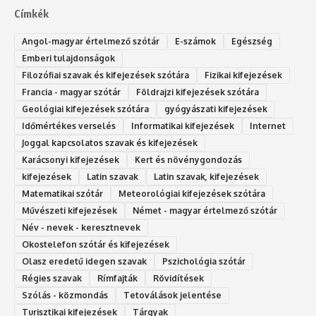
Címkék
Angol-magyar értelmező szótár
E-számok
Egészség
Emberi tulajdonságok
Filozófiai szavak és kifejezések szótára
Fizikai kifejezések
Francia - magyar szótár
Földrajzi kifejezések szótára
Geológiai kifejezések szótára
gyógyászati kifejezések
Időmértékes verselés
Informatikai kifejezések
Internet
Joggal kapcsolatos szavak és kifejezések
Karácsonyi kifejezések
Kert és növénygondozás
kifejezések
Latin szavak
Latin szavak, kifejezések
Matematikai szótár
Meteorológiai kifejezések szótára
Művészeti kifejezések
Német - magyar értelmező szótár
Név - nevek - keresztnevek
Okostelefon szótár és kifejezések
Olasz eredetű idegen szavak
Ps‮gólohciz‬ia s‮átóz‬r
Régies szavak
Rímfajták
Rövidítések
Szólás - közmondás
Tetoválások jelentése
Turisztikai kifejezések
Tárgyak