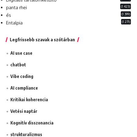
(1 423)
panta rhei
(1 399)
és
(1 271)
Entalpia
Legfrissebb szavak a szótárban
AI use case
chatbot
Vibe coding
AI compliance
Kritikai koherencia
Vetési naptár
Kognitív disszonancia
strukturalizmus