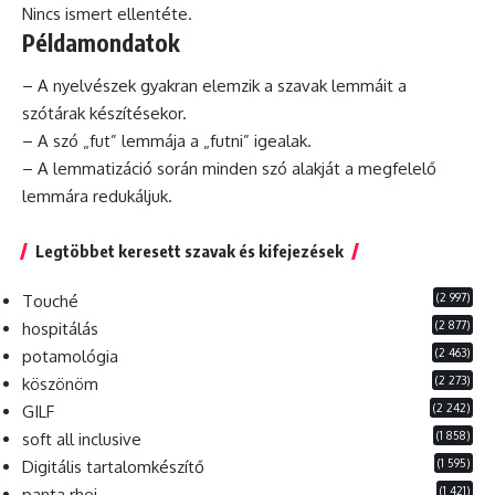
Nincs ismert ellentéte.
Példamondatok
– A nyelvészek gyakran elemzik a szavak lemmáit a
szótárak készítésekor.
– A
szó
„fut” lemmája a „futni” igealak.
– A lemmatizáció során minden szó alakját a megfelelő
lemmára redukáljuk.
Legtöbbet keresett szavak és kifejezések
(2 997)
Touché
(2 877)
hospitálás
(2 463)
potamológia
(2 273)
köszönöm
(2 242)
GILF
(1 858)
soft all inclusive
(1 595)
Digitális tartalomkészítő
(1 421)
panta rhei