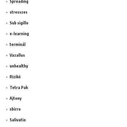
Spreading
stresszes
Sub sigillo
e-learning
terminál
Vazallus
unhealthy
Rizikó
Tetra Pak
Ajtony
sbirro
Salivatio