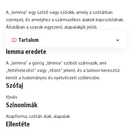
A „lemma” egy szótő vagy szócikk, amely a szótárban
szerepel,
és
amelyhez a származékos alakok kapcsolódnak.
Általában a szavak egyszerű, alapalakját jelöli.
Tartalom
lemma eredete
A „lemma” a görög „lēmma” szóból származik, ami
„feltételezést” vagy „tézist” jelent, és a latinon keresztül
került a tudományos és nyelvészeti szókincsbe.
Szófaj
főnév
Szinonimák
Alapforma, szótári alak, alapalak
Ellentéte