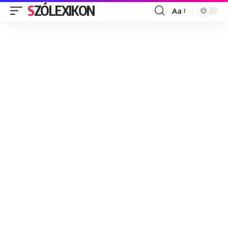
SZÓLEXIKON
Aa
Font
Resizer