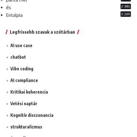
(1 398)
és
(1 269)
Entalpia
Legfrissebb szavak a szótárban
AI use case
chatbot
Vibe coding
AI compliance
Kritikai koherencia
Vetési naptár
Kognitív disszonancia
strukturalizmus