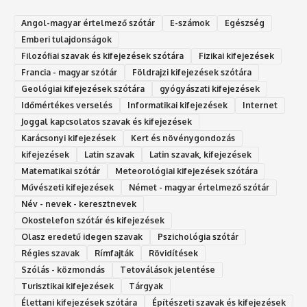
Angol-magyar értelmező szótár
E-számok
Egészség
Emberi tulajdonságok
Filozófiai szavak és kifejezések szótára
Fizikai kifejezések
Francia - magyar szótár
Földrajzi kifejezések szótára
Geológiai kifejezések szótára
gyógyászati kifejezések
Időmértékes verselés
Informatikai kifejezések
Internet
Joggal kapcsolatos szavak és kifejezések
Karácsonyi kifejezések
Kert és növénygondozás
kifejezések
Latin szavak
Latin szavak, kifejezések
Matematikai szótár
Meteorológiai kifejezések szótára
Művészeti kifejezések
Német - magyar értelmező szótár
Név - nevek - keresztnevek
Okostelefon szótár és kifejezések
Olasz eredetű idegen szavak
Ps‮gólohciz‬ia s‮átóz‬r
Régies szavak
Rímfajták
Rövidítések
Szólás - közmondás
Tetoválások jelentése
Turisztikai kifejezések
Tárgyak
Élettani kifejezések szótára
Építészeti szavak és kifejezések