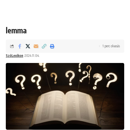
lemma
1 perc olvasás
SzóLexikon
2024.11.04.