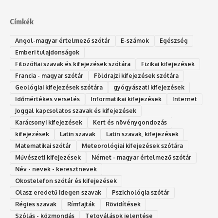
Címkék
Angol-magyar értelmező szótár
E-számok
Egészség
Emberi tulajdonságok
Filozófiai szavak és kifejezések szótára
Fizikai kifejezések
Francia - magyar szótár
Földrajzi kifejezések szótára
Geológiai kifejezések szótára
gyógyászati kifejezések
Időmértékes verselés
Informatikai kifejezések
Internet
Joggal kapcsolatos szavak és kifejezések
Karácsonyi kifejezések
Kert és növénygondozás
kifejezések
Latin szavak
Latin szavak, kifejezések
Matematikai szótár
Meteorológiai kifejezések szótára
Művészeti kifejezések
Német - magyar értelmező szótár
Név - nevek - keresztnevek
Okostelefon szótár és kifejezések
Olasz eredetű idegen szavak
Ps‮gólohciz‬ia s‮átóz‬r
Régies szavak
Rímfajták
Rövidítések
Szólás - közmondás
Tetoválások jelentése