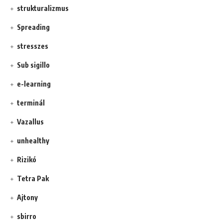
strukturalizmus
Spreading
stresszes
Sub sigillo
e-learning
terminál
Vazallus
unhealthy
Rizikó
Tetra Pak
Ajtony
sbirro