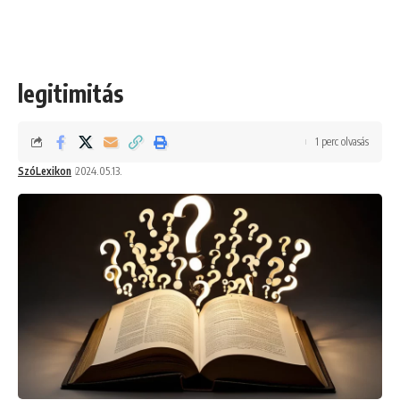
legitimitás
1 perc olvasás
SzóLexikon
2024.05.13.