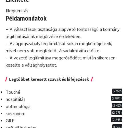
Illegitimitás
Példamondatok
– A választások tisztasága alapvető fontosságú a kormány
legitimitásának megőrzése érdekében.
– Az új jogszabály legitimitását sokan megkérdőjelezik,
mivel nem volt megfelelő társadalmi vita előtte.
– A vezető legitimitása megerősödött, miután sikeresen
kezelte a válsághelyzetet.
Legtöbbet keresett szavak és kifejezések
(2 999)
Touché
(2 880)
hospitálás
(2 463)
potamológia
(2 275)
köszönöm
(2 245)
GILF
(1 862)
soft all inclusive