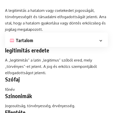
A legitimitás a hatalom vagy cselekedet jogosságát,
törvényességét
és
társadalmi elfogadottságát jelenti. Arra
utal, hogy a hatalom gyakorlása vagy döntés erkölcsileg és
jogilag megalapozott.
Tartalom
legitimitás eredete
A „legitimitás” a
latin
„legitimus” szóból ered, mely
„törvényes”-et jelent. A jog és erkölcs szempontjából
elfogadottságot jelenti.
Szófaj
főnév
Szinonimák
Jogosultság, törvényesség, érvényesség.
Ellentéte