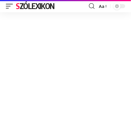
SZÓLEXIKON
Aa
Font
Resizer