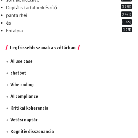
(1 598)
Digitális tartalomkészítő
(1 423)
panta rhei
(1 399)
és
(1 271)
Entalpia
Legfrissebb szavak a szótárban
AI use case
chatbot
Vibe coding
AI compliance
Kritikai koherencia
Vetési naptár
Kognitív disszonancia