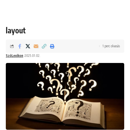
layout
1 perc olvasás
SzóLexikon
2025.01.02.