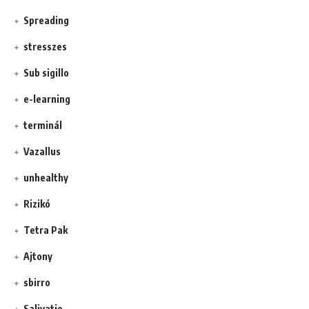
Spreading
stresszes
Sub sigillo
e-learning
terminál
Vazallus
unhealthy
Rizikó
Tetra Pak
Ajtony
sbirro
Salivatio