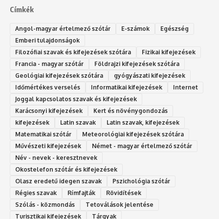
Címkék
Angol-magyar értelmező szótár
E-számok
Egészség
Emberi tulajdonságok
Filozófiai szavak és kifejezések szótára
Fizikai kifejezések
Francia - magyar szótár
Földrajzi kifejezések szótára
Geológiai kifejezések szótára
gyógyászati kifejezések
Időmértékes verselés
Informatikai kifejezések
Internet
Joggal kapcsolatos szavak és kifejezések
Karácsonyi kifejezések
Kert és növénygondozás
kifejezések
Latin szavak
Latin szavak, kifejezések
Matematikai szótár
Meteorológiai kifejezések szótára
Művészeti kifejezések
Német - magyar értelmező szótár
Név - nevek - keresztnevek
Okostelefon szótár és kifejezések
Olasz eredetű idegen szavak
Ps‮gólohciz‬ia s‮átóz‬r
Régies szavak
Rímfajták
Rövidítések
Szólás - közmondás
Tetoválások jelentése
Turisztikai kifejezések
Tárgyak