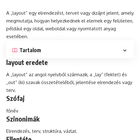
A „layout” egy elrendezést, tervet vagy dizájnt jelent, amely
megmutatja,
hogyan
helyezkednek el elemek egy felületen,
például egy oldal, weboldal vagy nyomtatott
anyag
esetében.
Tartalom
layout eredete
A „layout” az angol nyelvből származik, a „lay” (fektet)
és
„out” (ki) szavak összetételéből, jelentése elrendezés vagy
terv.
Szófaj
főnév
Szinonimák
Elrendezés, terv, struktúra, vázlat.
Ellentéte