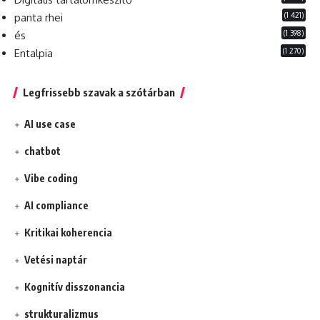
(1 421)
panta rhei
(1 398)
és
(1 270)
Entalpia
Legfrissebb szavak a szótárban
AI use case
chatbot
Vibe coding
AI compliance
Kritikai koherencia
Vetési naptár
Kognitív disszonancia
strukturalizmus