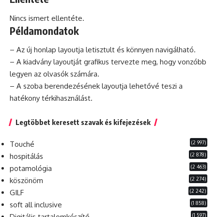
Nincs ismert ellentéte.
Példamondatok
– Az új honlap layoutja letisztult és könnyen navigálható.
– A kiadvány layoutját grafikus tervezte meg, hogy vonzóbb
legyen az olvasók számára.
– A szoba berendezésének layoutja lehetővé teszi a
hatékony
térkihasználást.
Legtöbbet keresett szavak és kifejezések
(2 997)
Touché
(2 878)
hospitálás
(2 463)
potamológia
(2 274)
köszönöm
(2 242)
GILF
(1 858)
soft all inclusive
(1 597)
Digitális tartalomkészítő