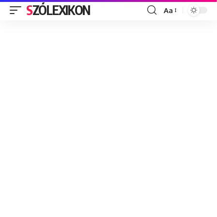
SZÓLEXIKON
Aa
Font
Resizer