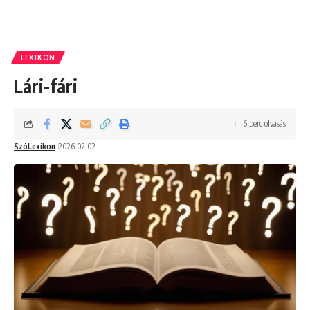
LEXIKON
Lári-fári
6 perc olvasás
SzóLexikon
2026.02.02.