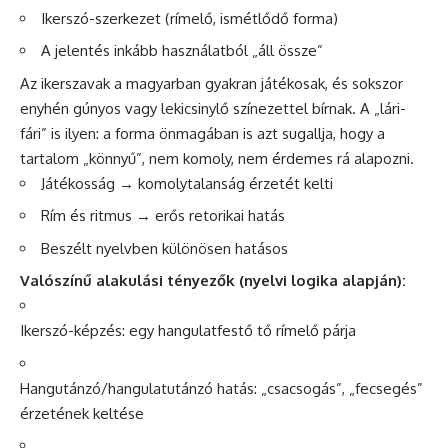
Ikerszó-szerkezet (rímelő, ismétlődő forma)
A jelentés inkább használatból „áll össze”
Az ikerszavak a magyarban gyakran játékosak, és sokszor
enyhén gúnyos vagy lekicsinylő színezettel bírnak. A „lári-
fári” is ilyen: a forma önmagában is azt sugallja, hogy a
tartalom „könnyű”, nem komoly, nem érdemes rá alapozni.
Játékosság → komolytalanság érzetét kelti
Rím és ritmus → erős retorikai hatás
Beszélt nyelvben különösen hatásos
Valószínű alakulási tényezők (nyelvi logika alapján):
Ikerszó-képzés: egy hangulatfestő tő rímelő párja
Hangutánzó/hangulatutánzó hatás: „csacsogás”, „fecsegés”
érzetének keltése