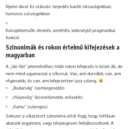
Nyelvi divat és utánzás: terjedés baráti társaságokban,
humoros szövegekben
Kulcsjellemzők: rímelés, ismétlés, lekicsinylő pragmatikai
funkció
Szinonimák és rokon értelmű kifejezések a
magyarban
A „lári-fári” jelentéséhez több rokon kifejezés is közel áll, de
nem mind ugyanazzal a stílussal. Van, ami durvább, van, ami
régiesebb, és van, ami kifejezetten laza szleng.
„Badarság” (semlegesebb)
„Hülyeség” (közvetlenebb, erősebb)
„Kamu” (szlenges)
Sokszor a választott szinonima attól függ, hogy tréfásan
akarunk legyinteni, vagy ténylegesen felháborodtunk. A