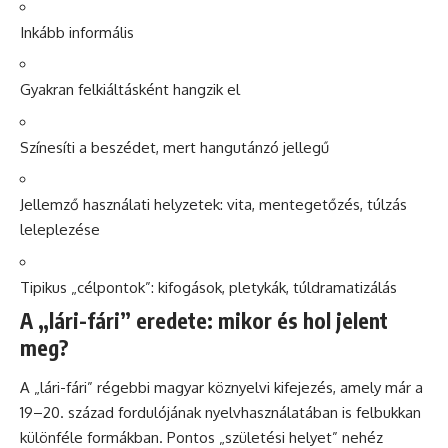
Inkább informális
Gyakran felkiáltásként hangzik el
Színesíti a beszédet, mert hangutánzó jellegű
Jellemző használati helyzetek: vita, mentegetőzés, túlzás
leleplezése
Tipikus „célpontok”: kifogások, pletykák, túldramatizálás
A „lári-fári” eredete: mikor és hol jelent
meg?
A „lári-fári” régebbi magyar köznyelvi kifejezés, amely már a
19–20. század fordulójának nyelvhasználatában is felbukkan
különféle formákban. Pontos „születési helyet” nehéz