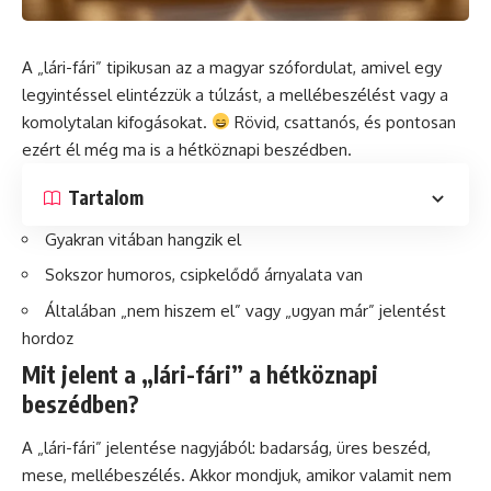
A „lári-fári” tipikusan az a magyar szófordulat, amivel egy
legyintéssel elintézzük a túlzást, a mellébeszélést vagy a
komolytalan kifogásokat.
Rövid, csattanós, és pontosan
ezért él még ma is a hétköznapi beszédben.
Tartalom
Gyakran vitában hangzik el
Sokszor humoros, csipkelődő árnyalata van
Általában „nem hiszem el” vagy „ugyan már” jelentést
hordoz
Mit jelent a „lári-fári” a hétköznapi
beszédben?
A „lári-fári” jelentése nagyjából: badarság, üres beszéd,
mese, mellébeszélés. Akkor mondjuk, amikor valamit nem