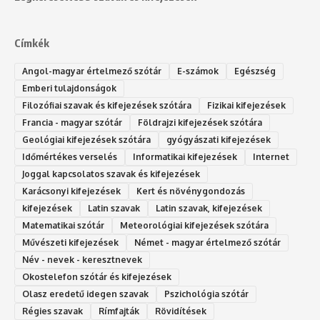
Címkék
Angol-magyar értelmező szótár
E-számok
Egészség
Emberi tulajdonságok
Filozófiai szavak és kifejezések szótára
Fizikai kifejezések
Francia - magyar szótár
Földrajzi kifejezések szótára
Geológiai kifejezések szótára
gyógyászati kifejezések
Időmértékes verselés
Informatikai kifejezések
Internet
Joggal kapcsolatos szavak és kifejezések
Karácsonyi kifejezések
Kert és növénygondozás
kifejezések
Latin szavak
Latin szavak, kifejezések
Matematikai szótár
Meteorológiai kifejezések szótára
Művészeti kifejezések
Német - magyar értelmező szótár
Név - nevek - keresztnevek
Okostelefon szótár és kifejezések
Olasz eredetű idegen szavak
Ps‮gólohciz‬ia s‮átóz‬r
Régies szavak
Rímfajták
Rövidítések