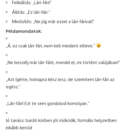
Felkiáltás: „Lári-fári!”
Állítás: „Ez lári-fári.”
Minősítés: „Ne jöjj már ezzel a lári-fárival!”
Példamondatok:
„Á, ez csak lári-fári, nem kell mindent elhinni.”
„Ne beszélj már lári-fárit, mondd el, mi történt valójában!”
„Azt ígérte, holnapra kész lesz, de szerintem lári-fári az
egész.”
„Lári-fári! Ezt te sem gondolod komolyan.”
Jó tanács: baráti körben jól működik, formális helyzetben
inkább kerüld