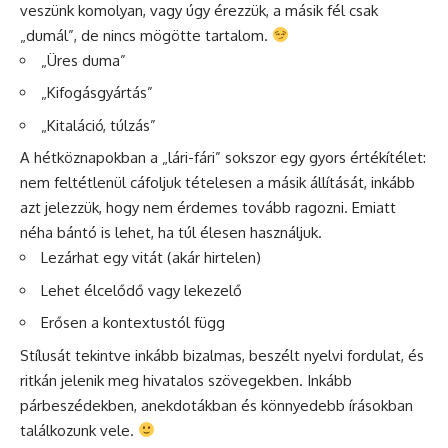
veszünk komolyan, vagy úgy érezzük, a másik fél csak
„dumál”, de nincs mögötte tartalom.
„Üres duma”
„Kifogásgyártás”
„Kitaláció, túlzás”
A hétköznapokban a „lári-fári” sokszor egy gyors értékítélet:
nem feltétlenül cáfoljuk tételesen a másik állítását, inkább
azt jelezzük, hogy nem érdemes tovább ragozni. Emiatt
néha bántó is lehet, ha túl élesen használjuk.
Lezárhat egy vitát (akár hirtelen)
Lehet élcelődő vagy lekezelő
Erősen a kontextustól függ
Stílusát tekintve inkább bizalmas, beszélt nyelvi fordulat, és
ritkán jelenik meg hivatalos szövegekben. Inkább
párbeszédekben, anekdotákban és könnyedebb írásokban
találkozunk vele.