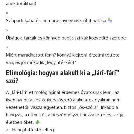
anekdotákban)
Színpadi, kabarés, humoros nyelvhasználat hatása
Újságok, tárcák és könnyed publicisztikák közvetítő szerepe
Miért maradhatott fenn? könnyű kiejteni, érzelmi töltete
van, és jól működik „legyintésként”
Etimológia: hogyan alakult ki a „lári-fári”
szó?
A „lári-fári” etimológiájánál érdemes óvatosnak lenni: az
ilyen hangulatfestő, ikerszószerű alakulatok gyakran nem
vezethetők vissza egyetlen, biztos „ős-szóra”. Inkább a
hangzás, a ritmus és a beszédhelyzet hozza létre és tartja
életben őket.
Hangulatfestő jelleg