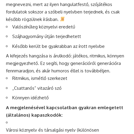
megnevezni, mert az ilyen hangulatfestő, szójátékos
fordulatok sokszor a szóbeli nyelvben terjednek, és csak
később rögzülnek írásban.
Valószínűleg köznyelvi eredetű
Szájhagyomány útján terjedhetett
Később került be gyakrabban az írott nyelvbe
A kifejezés hangzása is árulkodó: játékos, ritmikus, könnyen
megjegyezhető. Ez segíti, hogy generációról generációra
fennmaradjon, és akár humoros éllel is továbbéljen.
Ritmikus, ismétlő szerkezet
„Csattanós” vitazáró szó
Könnyen idézhető
A megjelenésével kapcsolatban gyakran emlegetett
(általános) kapaszkodók:
Városi köznyelv és társalgási nyelv (különösen