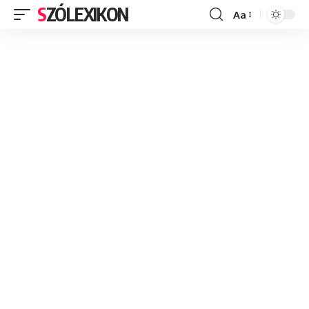
SZÓLEXIKON
Aa
Font
Resizer