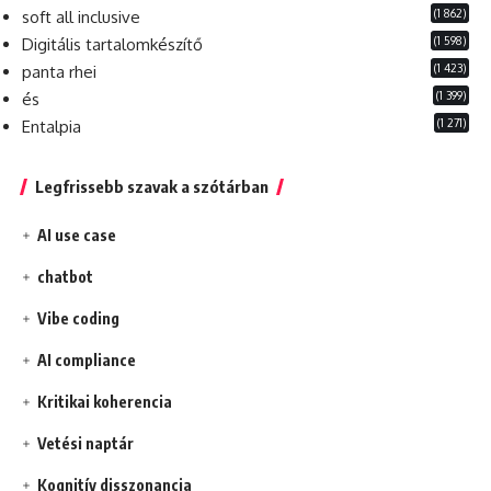
(1 862)
soft all inclusive
(1 598)
Digitális tartalomkészítő
(1 423)
panta rhei
(1 399)
és
(1 271)
Entalpia
Legfrissebb szavak a szótárban
AI use case
chatbot
Vibe coding
AI compliance
Kritikai koherencia
Vetési naptár
Kognitív disszonancia