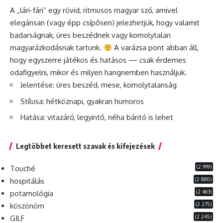
A „lári-fári” egy rövid, ritmusos magyar szó, amivel
elegánsan (vagy épp csípősen) jelezhetjük, hogy valamit
badarságnak, üres beszédnek vagy komolytalan
magyarázkodásnak tartunk.
A varázsa pont abban áll,
hogy egyszerre játékos és hatásos — csak érdemes
odafigyelni, mikor és milyen hangnemben használjuk.
Jelentése: üres beszéd, mese, komolytalanság
Stílusa: hétköznapi, gyakran humoros
Hatása: vitazáró, legyintő, néha bántó is lehet
Legtöbbet keresett szavak és kifejezések
(2 999)
Touché
(2 880)
hospitálás
(2 463)
potamológia
(2 275)
köszönöm
(2 245)
GILF