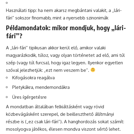
Használati tipp: ha nem akarsz megbántani valakit, a „lári-
fári” sokszor finomabb, mint a nyersebb szinonimák
Példamondatok: mikor mondjuk, hogy „lári-
fári”?
A „lári-fári” tipikusan akkor kerül elő, amikor valaki
magyarázkodik, túloz, vagy olyan történetet ad elő, ami túl
szép (vagy túl furcsa), hogy igaz legyen. Ilyenkor egyetlen
szóval jelezhetjük: „ezt nem veszem be”.
Kifogásokra reagálva
Pletykákra, mendemondákra
Üres ígérgetésre
A mondatban általában felkiáltásként vagy rövid
közbevágásként szerepel, de beilleszthető állítmányi
részbe is („ez csak lári-fári”). A hanghordozás sokat számít:
mosolyogva játékos, élesen mondva viszont sértő lehet.