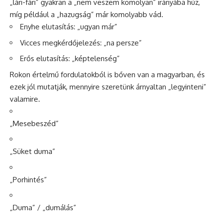
„lári-fári” gyakran a „nem veszem komolyan” irányába húz,
míg például a „hazugság” már komolyabb vád.
Enyhe elutasítás: „ugyan már”
Vicces megkérdőjelezés: „na persze”
Erős elutasítás: „képtelenség”
Rokon értelmű fordulatokból is bőven van a magyarban, és
ezek jól mutatják, mennyire szeretünk árnyaltan „legyinteni”
valamire.
„Mesebeszéd”
„Süket duma”
„Porhintés”
„Duma” / „dumálás”