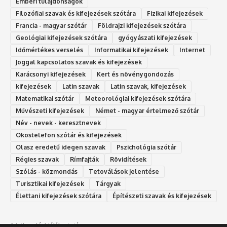
Emberi tulajdonságok
Filozófiai szavak és kifejezések szótára
Fizikai kifejezések
Francia - magyar szótár
Földrajzi kifejezések szótára
Geológiai kifejezések szótára
gyógyászati kifejezések
Időmértékes verselés
Informatikai kifejezések
Internet
Joggal kapcsolatos szavak és kifejezések
Karácsonyi kifejezések
Kert és növénygondozás
kifejezések
Latin szavak
Latin szavak, kifejezések
Matematikai szótár
Meteorológiai kifejezések szótára
Művészeti kifejezések
Német - magyar értelmező szótár
Név - nevek - keresztnevek
Okostelefon szótár és kifejezések
Olasz eredetű idegen szavak
Ps‮gólohciz‬ia s‮átóz‬r
Régies szavak
Rímfajták
Rövidítések
Szólás - közmondás
Tetoválások jelentése
Turisztikai kifejezések
Tárgyak
Élettani kifejezések szótára
Építészeti szavak és kifejezések
Adatkezelési tájékoztató