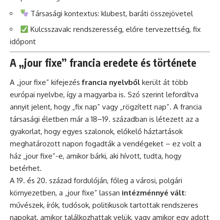
Társasági kontextus: klubest, baráti összejövetel
Kulcsszavak: rendszeresség, előre tervezettség, fix
időpont
A „jour fixe” francia eredete és története
A „jour fixe” kifejezés
francia nyelvből
került át több
európai nyelvbe, így a magyarba is. Szó szerint lefordítva
annyit jelent, hogy „fix nap” vagy „rögzített nap”. A francia
társasági életben már a 18–19. században is létezett az a
gyakorlat, hogy egyes szalonok, előkelő háztartások
meghatározott napon fogadták a vendégeket – ez volt a
ház „jour fixe”-e, amikor bárki, aki hívott, tudta, hogy
betérhet.
A 19. és 20. század fordulóján, főleg a városi, polgári
környezetben, a „jour fixe” lassan
intézménnyé vált
:
művészek, írók, tudósok, politikusok tartottak rendszeres
napokat, amikor találkozhattak velük, vagy amikor egy adott