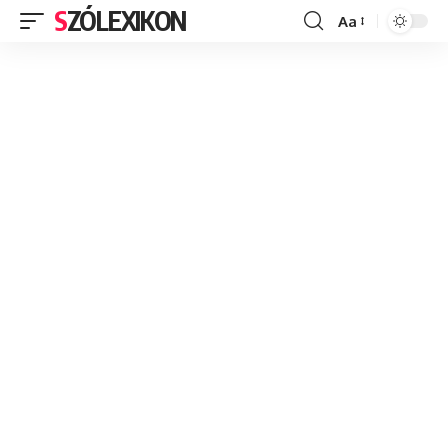
SZÓLEXIKON
Aa
Font
Resizer