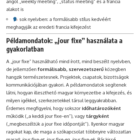
angol „weekly meeting”, „status meeting” és a francia
alakot is
sok nyelvben: a formálisabb stílus kedvéért
meghagyják az eredeti francia kifejezést
Példamondatok: „jour fixe” használata a
gyakorlatban
A „jour fixe” használható mind írott, mind beszélt nyelvben,
de jellemzően
formálisabb, szervezetszerű
közegben
hangzik természetesnek. Projektek, csapatok, bizottságok
kommunikációjában gyakori. A példamondatok segítenek
látni, hogyan illeszthető magyar környezetbe a kifejezés, és
milyen igékkel, szerkezetekkel társul leggyakrabban.
Érdemes megfigyelni, hogy sokszor
időhatározóként
működik („a keddi jour fixe-en”), vagy
tárgyként
(„megbeszéltük a jour fixe időpontját”). Ilyenkor magyar
ragokat kap, de maga a szókapcsolat többnyire változatlan
marad:
jour fixe-et
,
jour fixe-en
,
jour fixe-ek
. Bár kissé