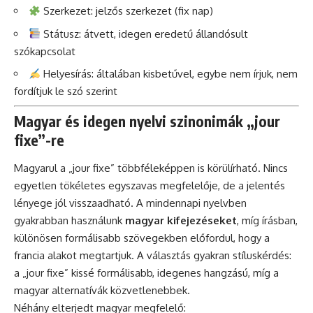
Szerkezet: jelzős szerkezet (fix nap)
Státusz: átvett, idegen eredetű állandósult
szókapcsolat
Helyesírás: általában kisbetűvel, egybe nem írjuk, nem
fordítjuk le szó szerint
Magyar és idegen nyelvi szinonimák „jour
fixe”-re
Magyarul a „jour fixe” többféleképpen is körülírható. Nincs
egyetlen tökéletes egyszavas megfelelője, de a jelentés
lényege jól visszaadható. A mindennapi nyelvben
gyakrabban használunk
magyar kifejezéseket
, míg írásban,
különösen formálisabb szövegekben előfordul, hogy a
francia alakot megtartjuk. A választás gyakran stíluskérdés:
a „jour fixe” kissé formálisabb, idegenes hangzású, míg a
magyar alternatívák közvetlenebbek.
Néhány elterjedt magyar megfelelő: