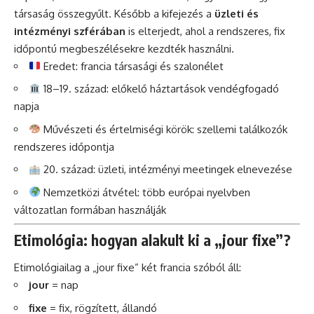
társaság összegyűlt. Később a kifejezés a
üzleti és
intézményi szférában
is elterjedt, ahol a rendszeres, fix
időpontú megbeszélésekre kezdték használni.
Eredet: francia társasági és szalonélet
18–19. század: előkelő háztartások vendégfogadó
napja
Művészeti és értelmiségi körök: szellemi találkozók
rendszeres időpontja
20. század: üzleti, intézményi meetingek elnevezése
Nemzetközi átvétel: több európai nyelvben
változatlan formában használják
Etimológia: hogyan alakult ki a „jour fixe”?
Etimológiailag a „jour fixe” két francia szóból áll:
jour
= nap
fixe
= fix, rögzített, állandó