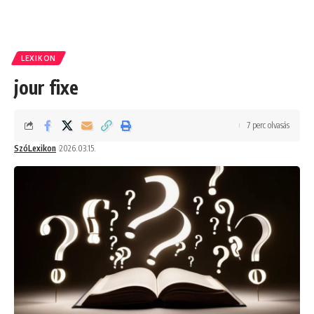
LEXIKON
jour fixe
7 perc olvasás
SzóLexikon
2026.03.15.