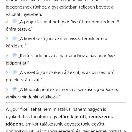
idegenesnek tűnhet, a gyakorlatban teljesen bevett a
vállalati nyelvben.
„A projektcsapat heti
jour fixe
-ét minden kedden 9
órára tettük.”
„A következő
jour fixe
-en visszatérünk erre a
kérdésre.”
„Kérlek, add hozzá a naptáradhoz a havi
jour fixe
időpontját!”
„A vezetői
jour fixe
-en áttekintjük az összes futó
projekt státuszát.”
„A klubnak péntek este van a szokásos
jour fixe
-e,
amikor mindenki találkozik.”
A „jour fixe” tehát nem misztikus, hanem nagyon is
gyakorlatias fogalom: egy
előre kijelölt, rendszeres
időpont
, amikor találkozunk, egyeztetünk, együtt
gondolkodunk. Bár francia eredetű és idegenesnek hathat, a