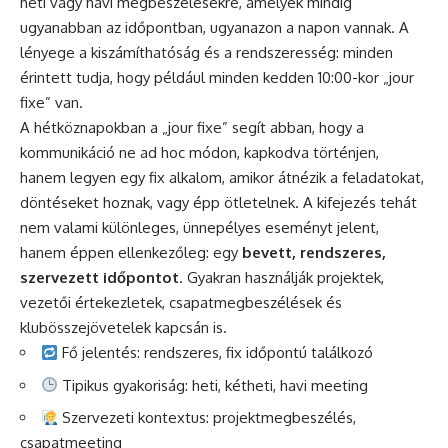
heti vagy havi megbeszélésekre, amelyek mindig
ugyanabban az időpontban, ugyanazon a napon vannak. A
lényege a kiszámíthatóság és a rendszeresség: minden
érintett tudja, hogy például minden kedden 10:00-kor „jour
fixe” van.
A hétköznapokban a „jour fixe” segít abban, hogy a
kommunikáció ne ad hoc módon, kapkodva történjen,
hanem legyen egy fix alkalom, amikor átnézik a feladatokat,
döntéseket hoznak, vagy épp ötletelnek. A kifejezés tehát
nem valami különleges, ünnepélyes eseményt jelent,
hanem éppen ellenkezőleg: egy
bevett, rendszeres,
szervezett időpontot
. Gyakran használják projektek,
vezetői értekezletek, csapatmegbeszélések és
klubösszejövetelek kapcsán is.
Fő jelentés: rendszeres, fix időpontú találkozó
Tipikus gyakoriság: heti, kétheti, havi meeting
Szervezeti kontextus: projektmegbeszélés,
csapatmeeting