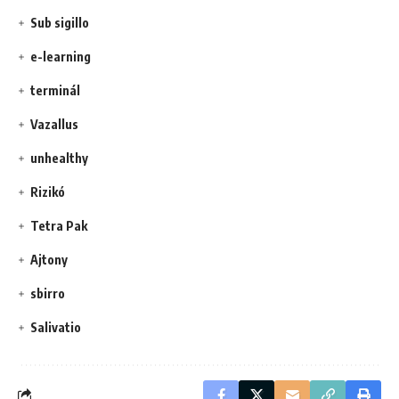
Sub sigillo
e-learning
terminál
Vazallus
unhealthy
Rizikó
Tetra Pak
Ajtony
sbirro
Salivatio