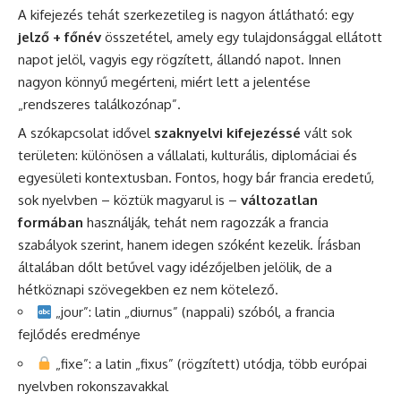
A kifejezés tehát szerkezetileg is nagyon átlátható: egy
jelző + főnév
összetétel, amely egy tulajdonsággal ellátott
napot jelöl, vagyis egy rögzített, állandó napot. Innen
nagyon könnyű megérteni, miért lett a jelentése
„rendszeres találkozónap”.
A szókapcsolat idővel
szaknyelvi kifejezéssé
vált sok
területen: különösen a vállalati, kulturális, diplomáciai és
egyesületi kontextusban. Fontos, hogy bár francia eredetű,
sok nyelvben – köztük magyarul is –
változatlan
formában
használják, tehát nem ragozzák a francia
szabályok szerint, hanem idegen szóként kezelik. Írásban
általában dőlt betűvel vagy idézőjelben jelölik, de a
hétköznapi szövegekben ez nem kötelező.
„jour”: latin „diurnus” (nappali) szóból, a francia
fejlődés eredménye
„fixe”: a latin „fixus” (rögzített) utódja, több európai
nyelvben rokonszavakkal