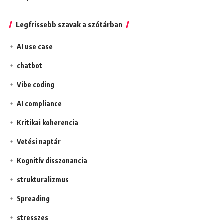
Legfrissebb szavak a szótárban
AI use case
chatbot
Vibe coding
AI compliance
Kritikai koherencia
Vetési naptár
Kognitív disszonancia
strukturalizmus
Spreading
stresszes