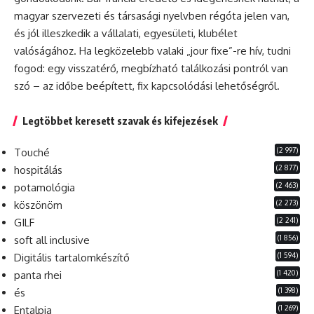
magyar szervezeti és társasági nyelvben régóta jelen van,
és jól illeszkedik a vállalati, egyesületi, klubélet
valóságához. Ha legközelebb valaki „jour fixe”-re hív, tudni
fogod: egy visszatérő, megbízható találkozási pontról van
szó – az időbe beépített, fix kapcsolódási lehetőségről.
Legtöbbet keresett szavak és kifejezések
(2 997)
Touché
(2 877)
hospitálás
(2 463)
potamológia
(2 273)
köszönöm
(2 241)
GILF
(1 856)
soft all inclusive
(1 594)
Digitális tartalomkészítő
(1 420)
panta rhei
(1 398)
és
(1 269)
Entalpia