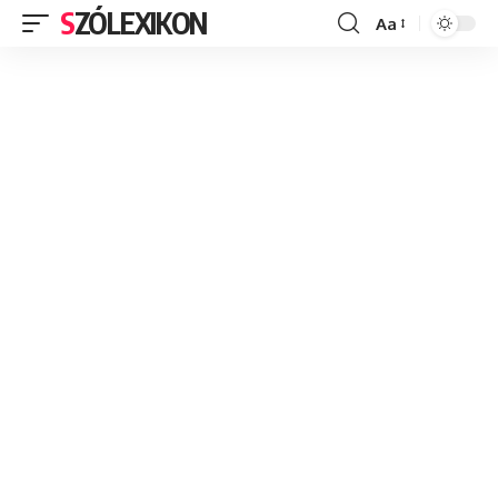
SZÓLEXIKON
Aa
Font
Resizer