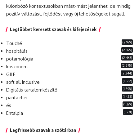
különböző kontextusokban mást-mást jelenthet, de mindig
pozitív változást, fejlődést vagy új lehetőségeket sugall.
Legtöbbet keresett szavak és kifejezések
(2 999)
Touché
(2 879)
hospitálás
(2 463)
potamológia
(2 275)
köszönöm
(2 244)
GILF
(1 862)
soft all inclusive
(1 598)
Digitális tartalomkészítő
(1 423)
panta rhei
(1 399)
és
(1 271)
Entalpia
Legfrissebb szavak a szótárban