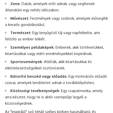
Zene
: Dalok, amelyek erőt adnak, vagy segítenek
átlendülni egy nehéz időszakon.
Művészet
: Festmények vagy szobrok, amelyek elősegítik
a
kreatív
gondolkodást.
Természet
: Egy lenyűgöző táj vagy napfelkelte, ami
feltölti az ember lelkét.
Személyes példaképek
: Emberek, akik történetükkel,
kitartásukkal vagy elért eredményeikkel inspirálnak.
Sportesemények
: Atléták, akik kitartásukkal és
elkötelezettségükkel ösztönöznek.
Bátorító beszéd vagy előadás
: Egy motivációs előadó
szavai, amelyek lendületet adnak a továbblépéshez.
Közösségi tevékenységek
: Egy csapatmunka, amely
arra késztet, hogy te is aktív szereplője legyél a
közösségednek.
Az "inspiráló" szó
tehát
széles körben használható, és