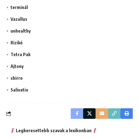
terminál
Vazallus
unhealthy
Rizikó
Tetra Pak
Ajtony
sbirro
Salivatio
Legkeresettebb szavak a lexikonban