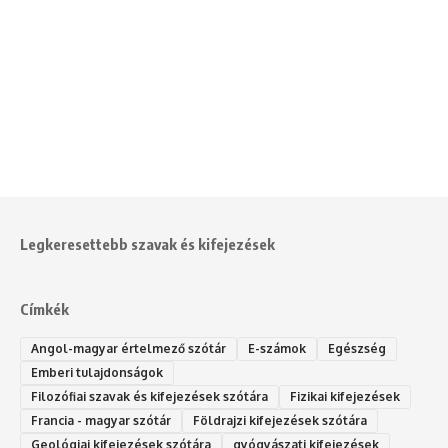
Legkeresettebb szavak és kifejezések
Címkék
Angol-magyar értelmező szótár
E-számok
Egészség
Emberi tulajdonságok
Filozófiai szavak és kifejezések szótára
Fizikai kifejezések
Francia - magyar szótár
Földrajzi kifejezések szótára
Geológiai kifejezések szótára
gyógyászati kifejezések