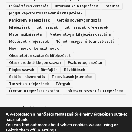
Időmértékes verselés
Informatikai kifejezések
Internet
Joggal kapcsolatos szavak és kifejezések
Karácsonyi kifejezések
Kert és növénygondozás
kifejezések
Latin szavak
Latin szavak, kifejezések
Matematikai szótár
Meteorológiai kifejezések szótára
Művészeti kifejezések
Német - magyar értelmező szótár
Név - nevek - keresztnevek
Okostelefon szótár és kifejezések
Olasz eredetű idegen szavak
Ps‮gólohciz‬ia s‮átóz‬r
Régies szavak
Rímfajták
Rövidítések
Szólás - közmondás
Tetoválások jelentése
Turisztikai kifejezések
Tárgyak
Élettani kifejezések szótára
Építészeti szavak és kifejezések
Adatkezelési tájékoztató
A weboldalon a minőségi felhasználói élmény érdekében sütiket
Felhasználási feltételek
használunk.
You can find out more about which cookies we are using or
switch them off in
settings
.