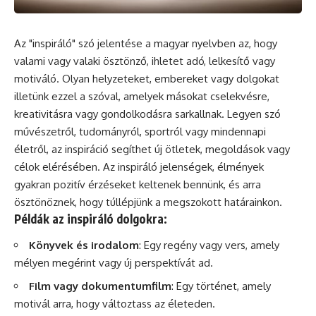
Az "inspiráló"
szó
jelentése a magyar nyelvben az, hogy
valami vagy valaki ösztönző, ihletet adó, lelkesítő vagy
motiváló. Olyan helyzeteket, embereket vagy dolgokat
illetünk ezzel a szóval, amelyek másokat cselekvésre,
kreativitásra vagy gondolkodásra sarkallnak. Legyen szó
művészetről, tudományról, sportról vagy mindennapi
életről, az
inspiráció
segíthet új ötletek, megoldások vagy
célok elérésében. Az inspiráló jelenségek, élmények
gyakran pozitív érzéseket keltenek bennünk, és arra
ösztönöznek, hogy túllépjünk a megszokott határainkon.
Példák az inspiráló dolgokra:
Könyvek és irodalom
: Egy regény vagy vers, amely
mélyen megérint vagy új perspektívát ad.
Film vagy
dokumentumfilm
: Egy történet, amely
motivál arra, hogy változtass az életeden.