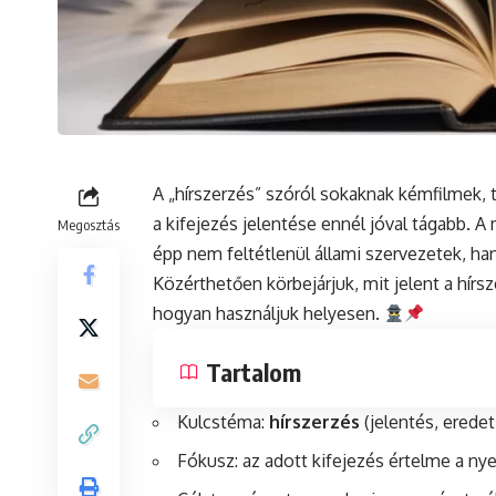
A „hírszerzés” szóról sokaknak kémfilmek, 
a kifejezés jelentése ennél jóval tágabb. 
Megosztás
épp nem feltétlenül állami szervezetek, h
Közérthetően körbejárjuk, mit jelent a hírs
hogyan használjuk helyesen.
Tartalom
Kulcstéma:
hírszerzés
(jelentés, eredet
Fókusz: az adott kifejezés értelme a n