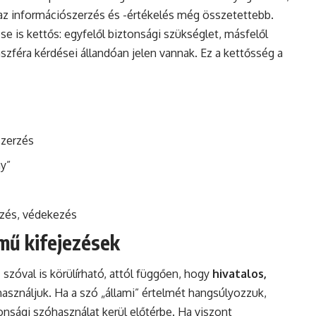
az információszerzés és -értékelés még összetettebb.
e is kettős: egyfelől biztonsági szükséglet, másfelől
nszféra kérdései állandóan jelen vannak. Ez a kettősség a
szerzés
ny”
őzés, védekezés
mű kifejezések
szóval is körülírható, attól függően, hogy
hivatalos,
sználjuk. Ha a szó „állami” értelmét hangsúlyozzuk,
onsági szóhasználat kerül előtérbe. Ha viszont