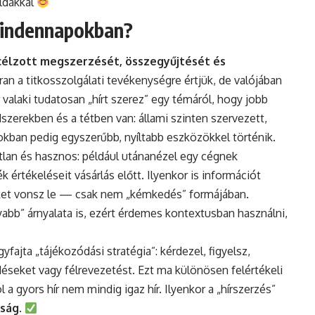
ldákkal
 mindennapokban?
célzott megszerzését, összegyűjtését és
ran a titkosszolgálati tevékenységre értjük, de valójában
 valaki tudatosan „hírt szerez” egy témáról, hogy jobb
zerekben és a tétben van: állami szinten szervezett,
okban pedig egyszerűbb, nyíltabb eszközökkel történik.
atlan és hasznos: például utánanézel egy cégnek
értékeléseit vásárlás előtt. Ilyenkor is információt
eket vonsz le — csak nem „kémkedés” formájában.
abb” árnyalata is, ezért érdemes kontextusban használni,
gyfajta „tájékozódási
stratégia
”: kérdezel, figyelsz,
déseket vagy félrevezetést. Ezt ma különösen felértékeli
l a gyors hír nem mindig igaz hír. Ilyenkor a „hírszerzés”
ság
.