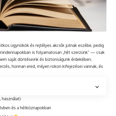
titkos ügynökök és rejtélyes akciók jutnak eszébe, pedig
A mindennapokban is folyamatosan „hírt szerzünk” — csak
anem saját döntéseink és biztonságunk érdekében.
zerzés, honnan ered, milyen rokon kifejezései vannak, és
, használat)
yelvben és a hétköznapokban