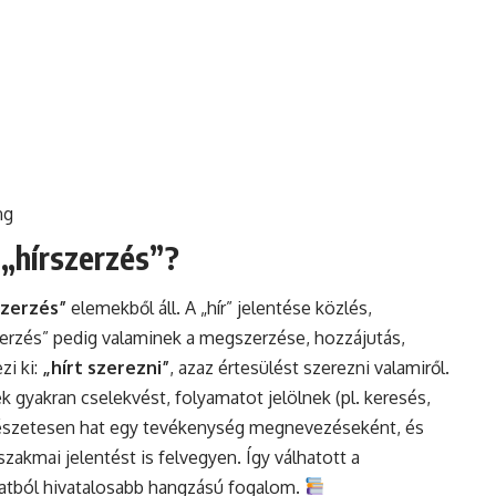
ng
 „hírszerzés”?
szerzés”
elemekből áll. A „hír” jelentése közlés,
zerzés” pedig valaminek a megszerzése, hozzájutás,
zi ki:
„hírt szerezni”
, azaz értesülést szerezni valamiről.
 gyakran cselekvést, folyamatot jelölnek (pl. keresés,
ermészetesen hat egy tevékenység megnevezéseként, és
zakmai jelentést is felvegyen. Így válhatott a
ulatból hivatalosabb hangzású fogalom.