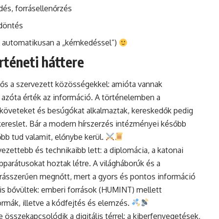
és, forrásellenőrzés
 döntés
 automatikusan a „kémkedéssel”)
rténeti háttere
dős a szervezett közösségekkel: amióta vannak
 azóta érték az információ. A történelemben a
k követeket és besúgókat alkalmaztak, kereskedők pedig
kereslet. Bár a modern hírszerzés intézményei később
lőbb tud valamit, előnybe kerül.
ezettebb és technikaibb lett: a diplomácia, a katonai
apparátusokat hoztak létre. A világháborúk és a
grásszerűen megnőtt, mert a gyors és pontos információ
 is bővültek: emberi források (HUMINT) mellett
ormák, illetve a kódfejtés és elemzés.
 összekapcsolódik a digitális térrel: a kiberfenyegetések,