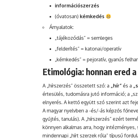
információszerzés
(óvatosan)
kémkedés
Árnyalatok:
„tájékozódás” = semleges
„felderítés” = katonai/operatív
„kémkedés” = pejoratív, gyanús felha
Etimológia: honnan ered a
A „hírszerzés” összetett szó: a
„hír”
és a
„
értesülés, tudomásra jutó információ; a „s
elnyerés. A kettő együtt szó szerint azt feje
A magyar nyelvben a -és/-ás képzős főnevek
gyűjtés, tanulás). A „hírszerzés” ezért t
könnyen alkalmas arra, hogy intézményes, s
mindennapi „hírt szerzek róla” típusú ford