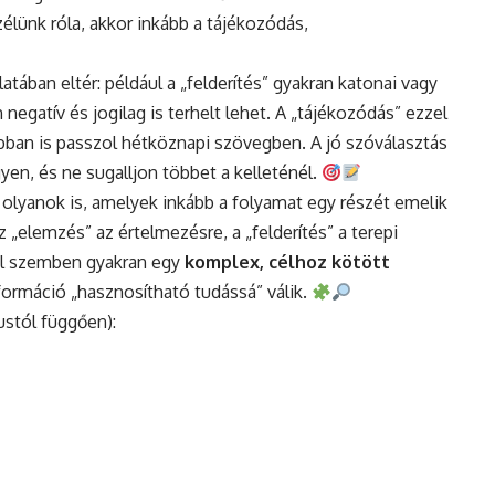
ünk róla, akkor inkább a tájékozódás,
tában eltér: például a „felderítés” gyakran katonai vagy
negatív és jogilag is terhelt lehet. A „tájékozódás” ezzel
ban is passzol hétköznapi szövegben. A jó szóválasztás
en, és ne sugalljon többet a kelleténél.
olyanok is, amelyek inkább a folyamat egy részét emelik
az „elemzés” az értelmezésre, a „felderítés” a terepi
zel szemben gyakran egy
komplex
, célhoz kötött
formáció „hasznosítható tudássá” válik.
stól függően):