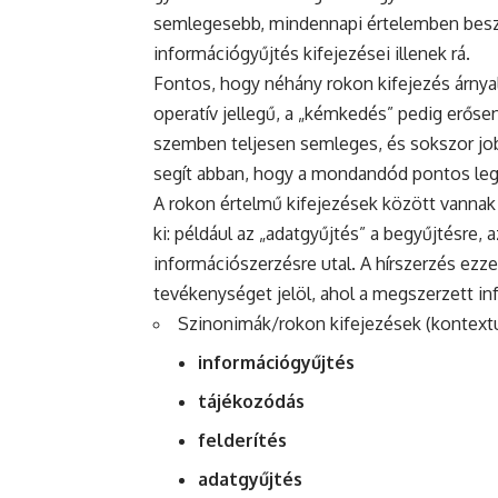
semlegesebb, mindennapi értelemben beszél
információgyűjtés kifejezései illenek rá.
Fontos, hogy néhány rokon kifejezés árnyala
operatív jellegű, a „kémkedés” pedig erősen 
szemben teljesen semleges, és sokszor job
segít abban, hogy a mondandód pontos legy
A rokon értelmű kifejezések között vannak 
ki: például az „adatgyűjtés” a begyűjtésre, 
információszerzésre utal. A hírszerzés ez
tevékenységet jelöl, ahol a megszerzett in
Szinonimák/rokon kifejezések (kontextu
információgyűjtés
tájékozódás
felderítés
adatgyűjtés