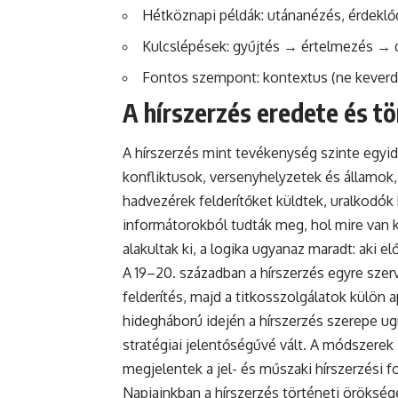
Hétköznapi példák: utánanézés, érdeklőd
Kulcslépések: gyűjtés → értelmezés →
Fontos szempont:
kontextus
(ne keverd
A hírszerzés eredete és tö
A hírszerzés mint tevékenység szinte egyi
konfliktusok, versenyhelyzetek és államok,
hadvezérek felderítőket küldtek, uralkodó
informátorokból tudták meg, hol mire van 
alakultak ki, a logika ugyanaz maradt: aki e
A 19–20. században a hírszerzés egyre szerv
felderítés, majd a titkosszolgálatok külön 
hidegháború idején a hírszerzés szerepe u
stratégiai jelentőségűvé vált. A módszerek
megjelentek a jel- és műszaki hírszerzési f
Napjainkban a hírszerzés történeti öröksége