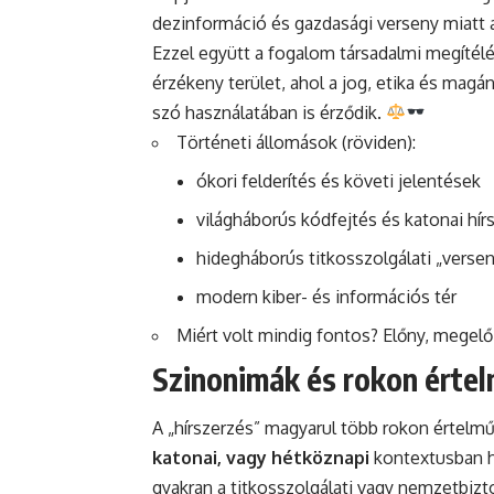
dezinformáció és gazdasági verseny miatt 
Ezzel együtt a fogalom társadalmi megítélés
érzékeny terület, ahol a jog, etika és magá
szó használatában is érződik.
Történeti állomások (röviden):
ókori felderítés és követi jelentések
világháborús kódfejtés és katonai hír
hidegháborús titkosszolgálati „verse
modern kiber- és információs tér
Miért volt mindig fontos? Előny, megel
Szinonimák és rokon értel
A „hírszerzés” magyarul több rokon értelmű 
katonai, vagy hétköznapi
kontextusban ha
gyakran a titkosszolgálati vagy nemzetbizt