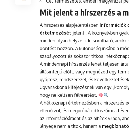
Cél: természetes, emberi magyarázat pé
Mit jelent a hírszerzés a
A hírszerzés alapjelentésben
információk 
értelmezését
jelenti. A köznyelvben gyak
minden olyan
helyzet
ide sorolható, amikor
döntést hozzon. A különbség inkább a móds
szabályozott és sokszor titkos; hétköznap
A mindennapi hírszerzés lehet teljesen árt
állásinterjú
előtt, vagy megnézed egy termék 
gyűjtesz, rendszerezel, és következtetés
Ugyanakkor a kifejezésnek van egy „komoly
hogy ne keltsen félreértést.
A hétköznapi értelmezésben a hírszerzés e
ellenőrzöl, és megpróbálod kiszűrni a téve
az információáradat és az álhírek világa, aho
lényege nem a titok, hanem a
megbízható