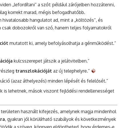
en „lefordítani” a szót: például zárójelben hozzátenni,
ilag korrekt marad, mégis befogadhatóbb.
 hivatalosabb hangulatot ad, mint a „költözés”, és
m csak dobozokról van szó, hanem teljes folyamatokról
ciót
mutatott ki, amely befolyásolhatja a génműködést.”
ációja
kulcsszerepet játszik a jelátvitelben.”
-részleg
transzlokációját
az új telephelyre.”
áció (azaz áthelyezés) minden lépését és felelősét.”
 is lehetnek, mások viszont fejlődési rendellenességet
 területen használt kifejezés, amelynek magja mindenhol
kra
, gyakran jól körülírható szabályok és következmények
kötődik a szöveg, könnyen eldöntheted, hogy érdemes-e