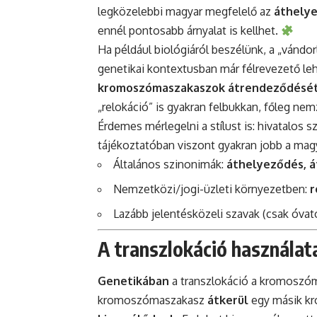
legközelebbi magyar megfelelő az
áthely
ennél pontosabb árnyalat is kellhet.
Ha például biológiáról beszélünk, a „vándor
genetikai kontextusban már félrevezető leh
kromoszómaszakaszok átrendeződésé
„relokáció” is gyakran felbukkan, főleg ne
Érdemes mérlegelni a stílust is: hivatalos 
tájékoztatóban viszont gyakran jobb a mag
Általános szinonimák:
áthelyeződés, á
Nemzetközi/jogi-üzleti környezetben:
r
Lazább jelentésközeli szavak (csak óvat
A transzlokáció használat
Genetikában
a transzlokáció a kromoszóm
kromoszómaszakasz
átkerül
egy másik kr