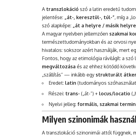
A
transzlokáció
szó a latin eredetű tudom
jelentése:
„át-, keresztül-, túl-”
, míg a „l
szó alapképe:
„át a helyre / másik helyre
A magyar nyelvben jellemzően
szakmai ko
természettudományokban és az orvosi nyelv
hivatalos: sokszor azért használják, mert e
Fontos, hogy az etimológia rávilágít: a s
megváltozása
és az ehhez kötődő követke
„szállítás” — inkább egy
strukturált átke
Eredet:
latin
(tudományos szóhasználat
Részei:
trans-
(„át-”) +
locus/locatio
(„
Nyelvi jelleg:
formális, szakmai termin
Milyen szinonimák használ
A transzlokáció szinonimái attól függnek, 