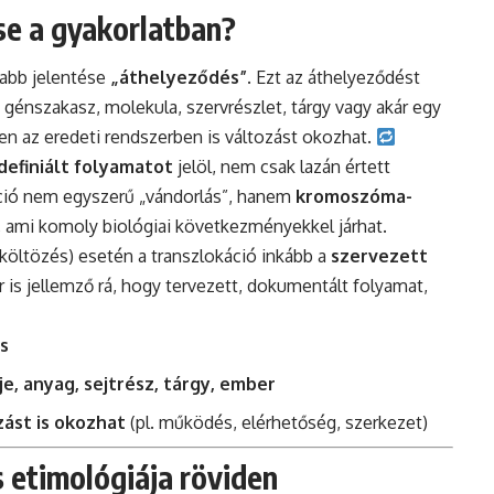
se a gyakorlatban?
sabb jelentése
„áthelyeződés”
. Ezt az áthelyeződést
 génszakasz, molekula, szervrészlet, tárgy vagy akár egy
en az eredeti rendszerben is változást okozhat.
definiált folyamatot
jelöl, nem csak lazán értett
áció nem egyszerű „vándorlás”, hanem
kromoszóma-
, ami komoly biológiai következményekkel járhat.
 költözés) esetén a transzlokáció inkább a
szervezett
or is jellemző rá, hogy tervezett, dokumentált folyamat,
s
e, anyag, sejtrész, tárgy, ember
zást is okozhat
(pl. működés, elérhetőség, szerkezet)
s etimológiája röviden