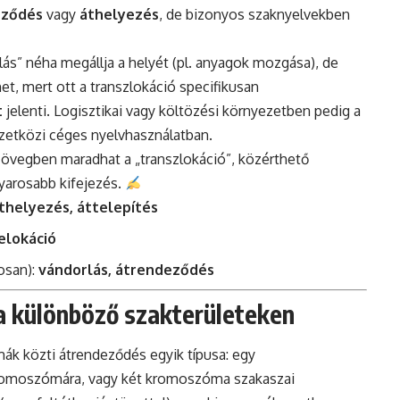
eződés
vagy
áthelyezés
, de bizonyos szaknyelvekben
lás” néha megállja a helyét (pl. anyagok mozgása), de
et, mert ott a transzlokáció specifikusan
t
jelenti. Logisztikai vagy költözési környezetben pedig a
mzetközi céges nyelvhasználatban.
szövegben maradhat a „transzlokáció”, közérthető
yarosabb kifejezés.
thelyezés, áttelepítés
elokáció
osan):
vándorlás, átrendeződés
a különböző szakterületeken
ák közti átrendeződés egyik típusa: egy
omoszómára, vagy két kromoszóma szakaszai