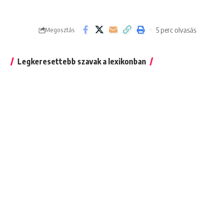
5 perc olvasás
Megosztás
Legkeresettebb szavak a lexikonban