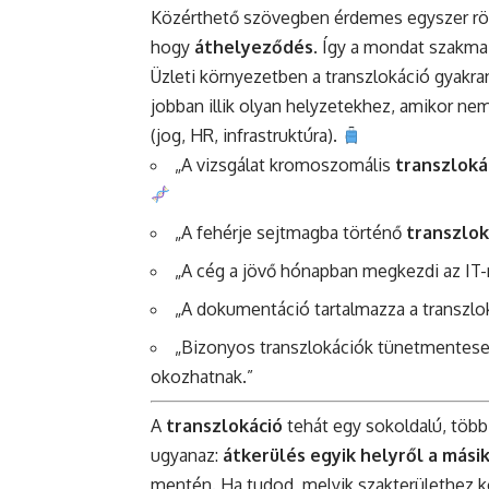
Közérthető szövegben érdemes egyszer rövid
hogy
áthelyeződés
. Így a mondat szakma
Üzleti környezetben a transzlokáció gyakran
jobban illik olyan helyzetekhez, amikor ne
(jog, HR, infrastruktúra).
„A vizsgálat kromoszomális
transzloká
„A fehérje sejtmagba történő
transzlok
„A cég a jövő hónapban megkezdi az IT
„A dokumentáció tartalmazza a transzlok
„Bizonyos transzlokációk tünetmentesek
okozhatnak.”
A
transzlokáció
tehát egy sokoldalú, több
ugyanaz:
átkerülés egyik helyről a mási
mentén. Ha tudod, melyik szakterülethez 