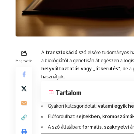
A
transzlokáció
szó elsőre tudományos han
a biológiától a genetikán át egészen a logis
Megosztás
helyváltoztatás vagy „átkerülés”
, de a
használjuk.
Tartalom
Gyakori kulcsgondolat:
valami egyik he
Előfordulhat:
sejtekben, kromoszómák
A szó általában:
formális, szaknyelvi
ár