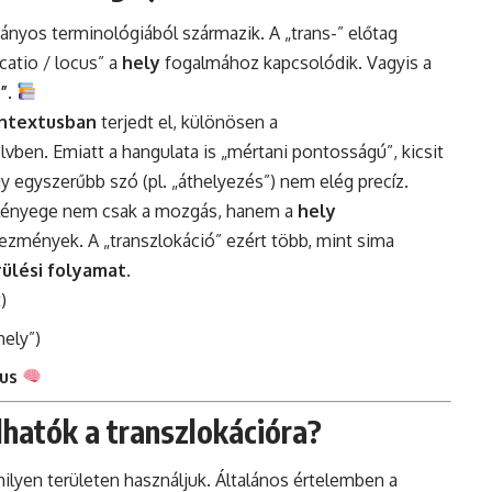
ányos terminológiából származik. A „trans-” előtag
ocatio / locus” a
hely
fogalmához kapcsolódik. Vagyis a
”
.
ntextusban
terjedt el, különösen a
ben. Emiatt a hangulata is „mértani pontosságú”, kicsit
gy egyszerűbb szó (pl. „áthelyezés”) nem elég precíz.
zó lényege nem csak a mozgás, hanem a
hely
zmények. A „transzlokáció” ezért több, mint sima
rülési folyamat
.
)
hely”)
us
hatók a transzlokációra?
milyen területen használjuk. Általános értelemben a