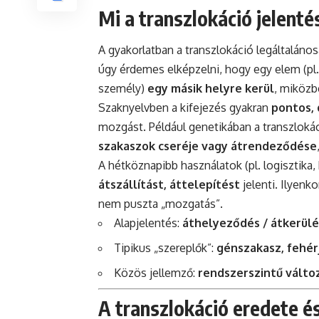
Mi a transzlokáció jelenté
A gyakorlatban a transzlokáció legáltaláno
úgy érdemes elképzelni, hogy egy elem (pl.
személy)
egy másik helyre kerül
, miközb
Szaknyelvben a kifejezés gyakran
pontos, 
mozgást. Például genetikában a transzlok
szakaszok cseréje vagy átrendeződése
A hétköznapibb használatok (pl. logisztika,
átszállítást, áttelepítést
jelenti. Ilyenk
nem puszta „mozgatás”.
Alapjelentés:
áthelyeződés / átkerülé
Tipikus „szereplők”:
génszakasz, fehérj
Közös jellemző:
rendszerszintű válto
A transzlokáció eredete é