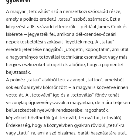
A magyar „tetoválás” szó a nemzetközi szócsalád része,
amely a polinéz eredetű „tatau” szóból származik. Ezt a
kifejezést a 18. századi felfedezők – például James Cook és
kísérete – jegyezték fel, amikor a dél-csendes-óceáni
népek testjelölési szokásait figyelték meg. A „tatau”
eredeti jelentése nagyjából „ütögetni, kopogtatni”, ami utal
a hagyományos tetoválási technikára: csonntűket vagy más
hegyes eszközöket ütögettek a bőrbe, hogy a pigmentet
bejuttassák.
A polinéz „tatau” alakból lett az angol „tattoo”, amelyből
sok európai nyelv kölcsönzött – a magyar is közvetve innen
vette át. A „tetoválni” ige és a „tetoválás” főnév tehát
viszonylag új jövevényszavak a magyarban, de mára teljesen
beilleszkedtek nyelvünk rendszerébe: ragozhatók,
képzőkkel bővíthetők (pl. tetovált, tetováltat, tetováló).
Érdekesség, hogy a köznyelvben gyakran rövidül „tetu”-ra
vagy „tatti”-ra, ami a szó bizalmas, baráti használatára utal.