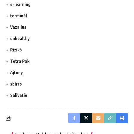
e-learning
terminál
Vazallus
unhealthy
Rizikó
Tetra Pak
Ajtony
sbirro
Salivatio