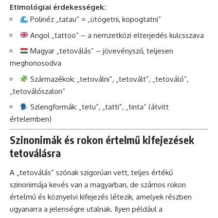
Etimológiai érdekességek:
Polinéz „tatau” = „ütögetni, kopogtatni”
Angol „tattoo” – a nemzetközi elterjedés kulcsszava
Magyar „tetoválás” – jövevényszó, teljesen
meghonosodva
Származékok: „tetoválni”, „tetovált”, „tetováló”,
„tetoválószalon”
Szlengformák: „tetu”, „tatti”, „tinta” (átvitt
értelemben)
Szinonimák és rokon értelmű kifejezések
tetoválásra
A „tetoválás” szónak szigorúan vett, teljes értékű
szinonimája kevés van a magyarban, de számos rokon
értelmű és köznyelvi kifejezés létezik, amelyek részben
ugyanarra a jelenségre utalnak. Ilyen például a