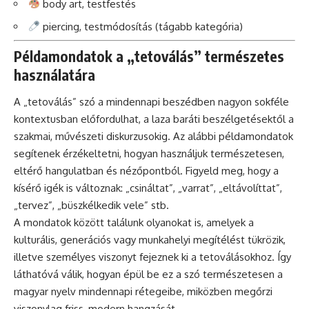
body art, testfestés
piercing, testmódosítás (tágabb kategória)
Példamondatok a „tetoválás” természetes
használatára
A „tetoválás” szó a mindennapi beszédben nagyon sokféle
kontextusban előfordulhat, a laza baráti beszélgetésektől a
szakmai, művészeti diskurzusokig. Az alábbi példamondatok
segítenek érzékeltetni, hogyan használjuk természetesen,
eltérő hangulatban és nézőpontból. Figyeld meg, hogy a
kísérő igék is változnak: „csináltat”, „varrat”, „eltávolíttat”,
„tervez”, „büszkélkedik vele” stb.
A mondatok között találunk olyanokat is, amelyek a
kulturális, generációs vagy munkahelyi megítélést tükrözik,
illetve személyes viszonyt fejeznek ki a tetoválásokhoz. Így
láthatóvá válik, hogyan épül be ez a szó természetesen a
magyar nyelv mindennapi rétegeibe, miközben megőrzi
viszonylag friss, modern hangzását.