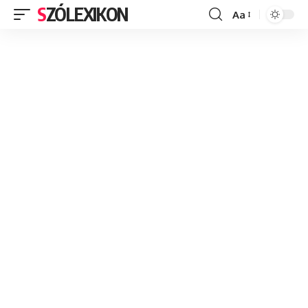
SZÓLEXIKON
Aa
Font
Resizer