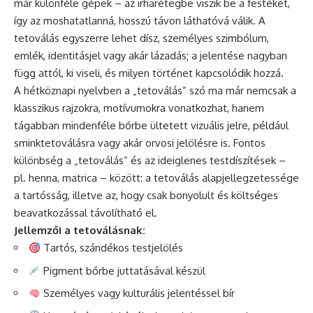
már különféle gépek – az irharétegbe viszik be a festéket,
így az moshatatlanná, hosszú távon láthatóvá válik. A
tetoválás egyszerre lehet dísz, személyes szimbólum,
emlék, identitásjel vagy akár lázadás; a jelentése nagyban
függ attól, ki viseli, és milyen történet kapcsolódik hozzá.
A hétköznapi nyelvben a „tetoválás” szó ma már nemcsak a
klasszikus rajzokra, motívumokra vonatkozhat, hanem
tágabban mindenféle bőrbe ültetett vizuális jelre, például
sminktetoválásra vagy akár orvosi jelölésre is. Fontos
különbség a „tetoválás” és az ideiglenes testdíszítések –
pl. henna, matrica – között: a tetoválás alapjellegzetessége
a tartósság, illetve az, hogy csak bonyolult és költséges
beavatkozással távolítható el.
Jellemzői a tetoválásnak:
Tartós, szándékos testjelölés
Pigment bőrbe juttatásával készül
Személyes vagy kulturális jelentéssel bír