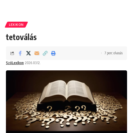
LEXIKON
tetoválás
7 perc olvasás
SzóLexikon
2026.03.12.