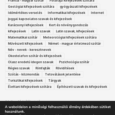
Francia - magyar szótár
Földrajzi kifejezések szótára
Geológiai kifejezések szótára
gyógyászati kifejezések
Időmértékes verselés
Informatikai kifejezések
Internet
Joggal kapcsolatos szavak és kifejezések
Karácsonyi kifejezések
Kert és növénygondozás
kifejezések
Latin szavak
Latin szavak, kifejezések
Matematikai szótár
Meteorológiai kifejezések szótára
Művészeti kifejezések
Német - magyar értelmező szótár
Név - nevek - keresztnevek
Okostelefon szótár és kifejezések
Olasz eredetű idegen szavak
Ps‮gólohciz‬ia s‮átóz‬r
Régies szavak
Rímfajták
Rövidítések
Szólás - közmondás
Tetoválások jelentése
Turisztikai kifejezések
Tárgyak
Élettani kifejezések szótára
Építészeti szavak és kifejezések
Adatkezelési tájékoztató
A weboldalon a minőségi felhasználói élmény érdekében sütiket
Felhasználási feltételek
használunk.