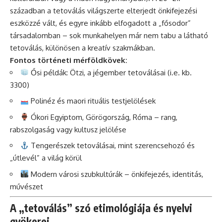
században a tetoválás világszerte elterjedt önkifejezési
eszközzé vált, és egyre inkább elfogadott a „fősodor”
társadalomban – sok munkahelyen már nem tabu a látható
tetoválás, különösen a kreatív szakmákban.
Fontos történeti mérföldkövek:
Ősi példák: Ötzi, a jégember tetoválásai (i.e. kb.
3300)
Polinéz és maori rituális testjelölések
Ókori Egyiptom, Görögország, Róma – rang,
rabszolgaság vagy kultusz jelölése
Tengerészek tetoválásai, mint szerencsehozó és
„útlevél” a világ körül
Modern városi szubkultúrák – önkifejezés, identitás,
művészet
A „tetoválás” szó etimológiája és nyelvi
gyökerei