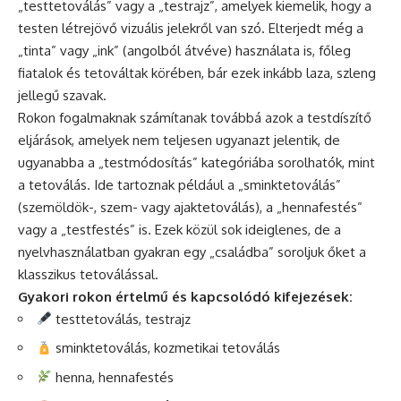
„testtetoválás” vagy a „testrajz”, amelyek kiemelik, hogy a
testen létrejövő vizuális jelekről van szó. Elterjedt még a
„tinta” vagy „ink” (angolból átvéve) használata is, főleg
fiatalok és tetováltak körében, bár ezek inkább laza, szleng
jellegű szavak.
Rokon fogalmaknak számítanak továbbá azok a testdíszítő
eljárások, amelyek nem teljesen ugyanazt jelentik, de
ugyanabba a „testmódosítás” kategóriába sorolhatók, mint
a tetoválás. Ide tartoznak például a „sminktetoválás”
(szemöldök-, szem- vagy ajaktetoválás), a „hennafestés”
vagy a „testfestés” is. Ezek közül sok ideiglenes, de a
nyelvhasználatban gyakran egy „családba” soroljuk őket a
klasszikus tetoválással.
Gyakori rokon értelmű és kapcsolódó kifejezések:
testtetoválás, testrajz
sminktetoválás, kozmetikai tetoválás
henna, hennafestés