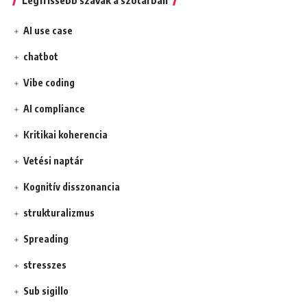
Legfrissebb szavak a szótárban
AI use case
chatbot
Vibe coding
AI compliance
Kritikai koherencia
Vetési naptár
Kognitív disszonancia
strukturalizmus
Spreading
stresszes
Sub sigillo