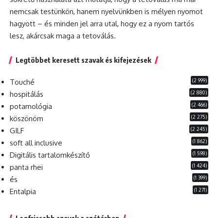
nemcsak testünkön, hanem nyelvünkben is mélyen nyomot
hagyott – és minden jel arra utal, hogy ez a nyom tartós
lesz, akárcsak maga a tetoválás.
Legtöbbet keresett szavak és kifejezések
(2 999)
Touché
(2 880)
hospitálás
(2 466)
potamológia
(2 275)
köszönöm
(2 245)
GILF
(1 862)
soft all inclusive
(1 598)
Digitális tartalomkészítő
(1 424)
panta rhei
(1 399)
és
(1 271)
Entalpia