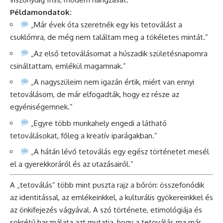
Példamondatok:
„Már évek óta szeretnék egy kis tetoválást a
csuklómra, de még nem találtam meg a tökéletes mintát.”
„Az első tetoválásomat a húszadik születésnapomra
csináltattam, emlékül magamnak.”
„A nagyszüleim nem igazán értik, miért van ennyi
tetoválásom, de már elfogadták, hogy ez része az
egyéniségemnek.”
„Egyre több munkahely engedi a látható
tetoválásokat, főleg a kreatív iparágakban.”
„A hátán lévő tetoválás egy egész történetet mesél
el a gyerekkoráról és az utazásairól.”
A „tetoválás” több mint puszta rajz a bőrön: összefonódik
az identitással, az emlékeinkkel, a kulturális gyökereinkkel és
az önkifejezés vágyával. A szó története, etimológiája és
sokrétű használata azt mutatja, hogy a tetoválás ma már