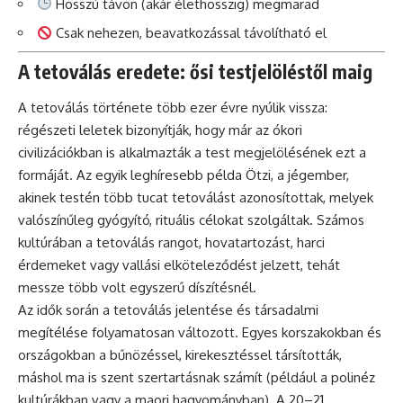
Hosszú távon (akár élethosszig) megmarad
Csak nehezen, beavatkozással távolítható el
A tetoválás eredete: ősi testjelöléstől maig
A tetoválás története több ezer évre nyúlik vissza:
régészeti leletek bizonyítják, hogy már az ókori
civilizációkban is alkalmazták a test megjelölésének ezt a
formáját. Az egyik leghíresebb példa Ötzi, a jégember,
akinek testén több tucat tetoválást azonosítottak, melyek
valószínűleg gyógyító, rituális célokat szolgáltak. Számos
kultúrában a tetoválás rangot, hovatartozást, harci
érdemeket vagy vallási elköteleződést jelzett, tehát
messze több volt egyszerű díszítésnél.
Az idők során a tetoválás jelentése és társadalmi
megítélése folyamatosan változott. Egyes korszakokban és
országokban a bűnözéssel, kirekesztéssel társították,
máshol ma is szent szertartásnak számít (például a polinéz
kultúrákban vagy a maori hagyományban). A 20–21.