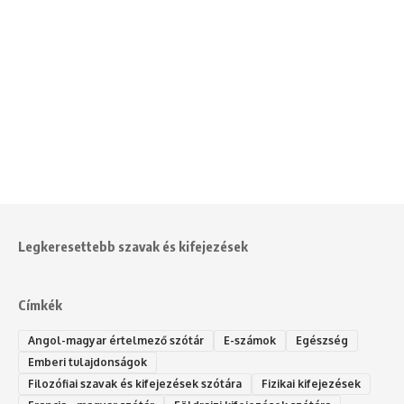
Legkeresettebb szavak és kifejezések
Címkék
Angol-magyar értelmező szótár
E-számok
Egészség
Emberi tulajdonságok
Filozófiai szavak és kifejezések szótára
Fizikai kifejezések