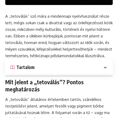
A „tetoválás” szó mára a mindennapi nyelvhasználat része
lett, mégis sokan csak a divattal vagy az önkifejezéssel kötik
össze, miközben mély kulturális, történeti és nyelvi háttere
van. Ebben a cikkben körbejárjuk, pontosan mit jelent a
tetoválás, honnan ered, hogyan változott az idők során, és
milyen szavakkal, kifejezésekkel helyettesíthetjük – mindezt
természetes, hétköznapi példamondatokkal illusztrálva.
Tartalom
Mit jelent a „tetoválás”? Pontos
meghatározás
A „tetoválás” általános értelemben tartós, szándékos
testjelölést jelent, amelyet festék vagy pigment bőrbe
juttatásával hoznak létre. A folyamat során a tű – vagy ma