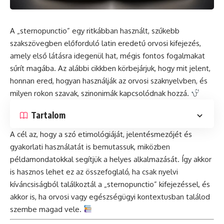
A „sternopunctio” egy ritkábban használt, szűkebb
szakszövegben előforduló latin eredetű orvosi kifejezés,
amely első látásra idegenül hat, mégis fontos fogalmakat
sűrít magába. Az alábbi cikkben körbejárjuk, hogy mit jelent,
honnan ered, hogyan használják az orvosi szaknyelvben, és
milyen rokon szavak, szinonimák kapcsolódnak hozzá.
Tartalom
A cél az, hogy a szó etimológiáját, jelentésmezőjét és
gyakorlati használatát is bemutassuk, miközben
példamondatokkal segítjük a helyes alkalmazását. Így akkor
is hasznos lehet ez az összefoglaló, ha csak nyelvi
kíváncsiságból találkoztál a „sternopunctio” kifejezéssel, és
akkor is, ha orvosi vagy egészségügyi kontextusban találod
szembe magad vele.