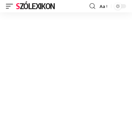
SZÓLEXIKON
Aa
Font
Resizer