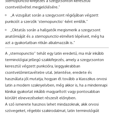
sternopunctio
kifejezés a szegycsonton keresztüli
csontvelővétel megjelölésére.”
„A vizsgálat során a szegycsont régiójában végzett
punkciót a szerzők ‘sternopunctio’-ként említik.”
„Oktatás során a hallgatók megismerik a szegycsont
anatómiáját és a
sternopunctio
elméleti lépéseit, még ha
azt a gyakorlatban ritkán alkalmazzák is.”
A „sternopunctio” tehát egy latin eredetű, ma már inkább
terminológiai jellegű szakkifejezés, amely a szegycsonton
keresztül végzett punkcióra, leggyakrabban
csontvelőmintavételre utal. Jelentése, eredete és
használata jól mutatja, hogyan él tovább a klasszikus orvosi
latin a modern szaknyelvben, még akkor is, ha a mindennapi
klinikai gyakorlat inkább magyarított vagy pontosabban
körülírt elnevezéseket részesít előnyben.
A szó ismerete hasznos lehet mindazoknak, akik orvosi
szövegeket, régebbi szakirodalmat, latin terminológiát