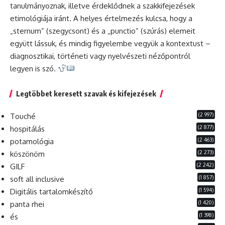
tanulmányoznak, illetve érdeklődnek a szakkifejezések
etimológiája iránt. A helyes értelmezés kulcsa, hogy a
„sternum” (szegycsont) és a „punctio” (szúrás) elemeit
együtt lássuk, és mindig figyelembe vegyük a kontextust –
diagnosztikai, történeti vagy nyelvészeti nézőpontról
legyen is szó.
Legtöbbet keresett szavak és kifejezések
(2 997)
Touché
(2 877)
hospitálás
(2 463)
potamológia
(2 273)
köszönöm
(2 242)
GILF
(1 857)
soft all inclusive
(1 594)
Digitális tartalomkészítő
(1 420)
panta rhei
(1 398)
és