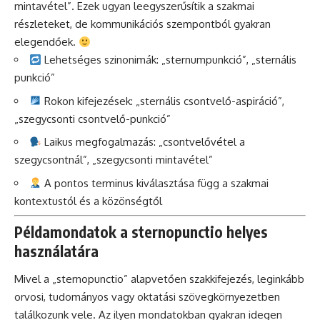
mintavétel”. Ezek ugyan leegyszerűsítik a szakmai
részleteket, de kommunikációs szempontból gyakran
elegendőek.
Lehetséges szinonimák: „sternumpunkció”, „sternális
punkció”
Rokon kifejezések: „sternális csontvelő-aspiráció”,
„szegycsonti csontvelő-punkció”
Laikus megfogalmazás: „csontvelővétel a
szegycsontnál”, „szegycsonti mintavétel”
A pontos terminus kiválasztása függ a szakmai
kontextustól és a közönségtől
Példamondatok a sternopunctio helyes
használatára
Mivel a „sternopunctio” alapvetően szakkifejezés, leginkább
orvosi, tudományos vagy oktatási szövegkörnyezetben
találkozunk vele. Az ilyen mondatokban gyakran idegen