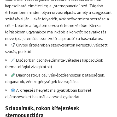
kapcsolható elméletileg a „sternopunctio” szó. Tágabb
értelemben minden olyan orvosi eljárás, amely a szegycsont
szúrásával jár – akár folyadék, akár szövetminta szerzése a
cél – belefér a fogalom orvosi értelmezésébe. Klinikai
leírásokban ugyanakkor ma inkább a konkrét beavatkozás
neve (pl. „sternális csontvelő-aspiráció”) a használatos.
Orvosi értelemben szegycsonton keresztül végzett
szúrás, punkció
Elsősorban csontvelőminta-vételhez kapcsolódik
(hematológiai vizsgálatok)
Diagnosztikus cél: vérképzőrendszeri betegségek,
daganatok, vérszegénységek kivizsgálása
A kifejezés helyett ma gyakrabban konkrét
eljárásneveket használ az orvosi gyakorlat
Szinonimák, rokon kifejezések
sternopunctióra