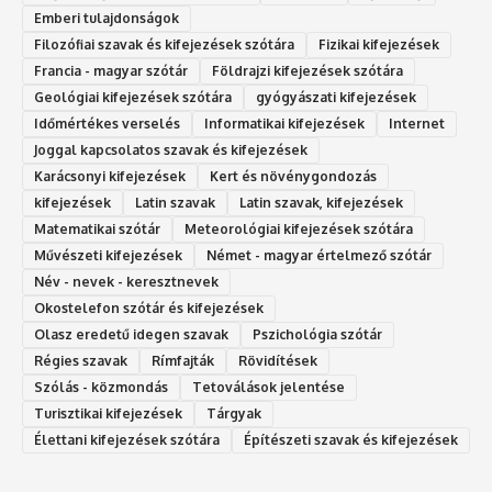
Emberi tulajdonságok
Filozófiai szavak és kifejezések szótára
Fizikai kifejezések
Francia - magyar szótár
Földrajzi kifejezések szótára
Geológiai kifejezések szótára
gyógyászati kifejezések
Időmértékes verselés
Informatikai kifejezések
Internet
Joggal kapcsolatos szavak és kifejezések
Karácsonyi kifejezések
Kert és növénygondozás
kifejezések
Latin szavak
Latin szavak, kifejezések
Matematikai szótár
Meteorológiai kifejezések szótára
Művészeti kifejezések
Német - magyar értelmező szótár
Név - nevek - keresztnevek
Okostelefon szótár és kifejezések
Olasz eredetű idegen szavak
Ps‮gólohciz‬ia s‮átóz‬r
Régies szavak
Rímfajták
Rövidítések
Szólás - közmondás
Tetoválások jelentése
Turisztikai kifejezések
Tárgyak
Élettani kifejezések szótára
Építészeti szavak és kifejezések