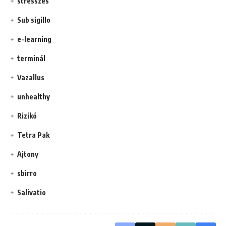
stresszes
Sub sigillo
e-learning
terminál
Vazallus
unhealthy
Rizikó
Tetra Pak
Ajtony
sbirro
Salivatio