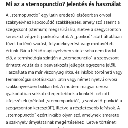
Mi az a sternopunctio? Jelentés és használat
A „sternopunctio” egy latin eredetű, elsősorban orvosi
szaknyelvhez kapcsolódó szakkifejezés, amely szó szerint a
szegycsont (sternum) megszúrására, illetve a szegycsonton
keresztül végzett punkcióra utal. A „punkció” alatt általában
tűvel történő szúrást, folyadéknyerést vagy mintavételt
értünk. Bár a hétköznapi nyelvben szinte soha nem fordul
elő, a terminológia szintjén a „sternopunctio” a szegycsont
érintett voltát és a beavatkozás jellegét egyszerre jelöli.
Használata ma már viszonylag ritka, és inkább történeti vagy
terminológiai szótárakban, latin vagy német nyelvű orvosi
szakkönyvekben bukkan fel. A modern magyar orvosi
gyakorlatban sokkal elterjedtebbek a konkrét, célzott
kifejezések (például „sternumpunkció”, „csontvelő-punkció a
szegycsonton keresztül”), illetve a részletesebb leírások. A
„sternopunctio” ezért inkább olyan szó, amelynek ismerete
a szaknyelv árnyalatainak megértéséhez, illetve történeti