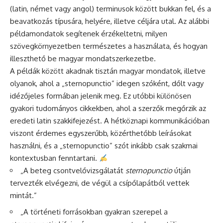
(latin, német vagy angol) terminusok között bukkan fel, és a
beavatkozás típusára, helyére, illetve céljára utal. Az alábbi
példamondatok segítenek érzékeltetni, milyen
szövegkörnyezetben természetes a használata, és hogyan
illeszthető be magyar mondatszerkezetbe.
A példák között akadnak tisztán magyar mondatok, illetve
olyanok, ahol a „sternopunctio” idegen szóként, dőlt vagy
idézőjeles formában jelenik meg. Ez utóbbi különösen
gyakori tudományos cikkekben, ahol a szerzők megőrzik az
eredeti latin szakkifejezést. A hétköznapi kommunikációban
viszont érdemes egyszerűbb, közérthetőbb leírásokat
használni, és a „sternopunctio” szót inkább csak szakmai
kontextusban fenntartani.
„A beteg csontvelővizsgálatát
sternopunctio
útján
tervezték elvégezni, de végül a csípőlapátból vettek
mintát.”
„A történeti forrásokban gyakran szerepel a