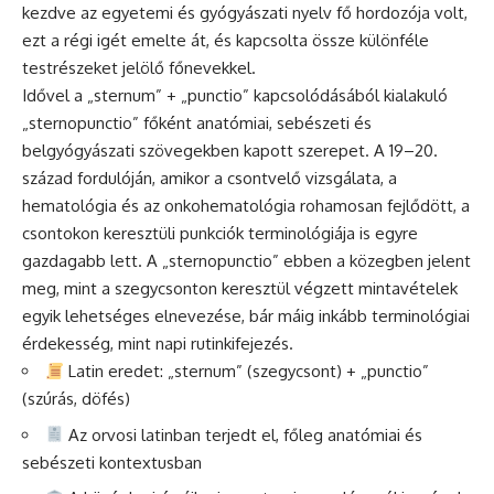
kezdve az egyetemi és gyógyászati nyelv fő hordozója volt,
ezt a régi igét emelte át, és kapcsolta össze különféle
testrészeket jelölő főnevekkel.
Idővel a „sternum” + „punctio” kapcsolódásából kialakuló
„sternopunctio” főként anatómiai, sebészeti és
belgyógyászati szövegekben kapott szerepet. A 19–20.
század fordulóján, amikor a csontvelő vizsgálata, a
hematológia és az onkohematológia rohamosan fejlődött, a
csontokon keresztüli punkciók terminológiája is egyre
gazdagabb lett. A „sternopunctio” ebben a közegben jelent
meg, mint a szegycsonton keresztül végzett mintavételek
egyik lehetséges elnevezése, bár máig inkább terminológiai
érdekesség, mint napi rutinkifejezés.
Latin eredet: „sternum” (szegycsont) + „punctio”
(szúrás, döfés)
Az orvosi latinban terjedt el, főleg anatómiai és
sebészeti kontextusban