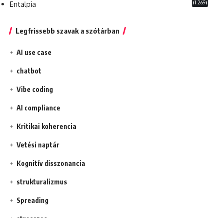
(1 269)
Entalpia
Legfrissebb szavak a szótárban
AI use case
chatbot
Vibe coding
AI compliance
Kritikai koherencia
Vetési naptár
Kognitív disszonancia
strukturalizmus
Spreading