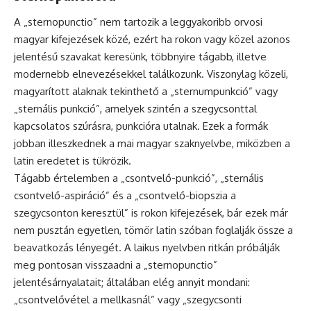
A „sternopunctio” nem tartozik a leggyakoribb orvosi
magyar kifejezések közé, ezért ha rokon vagy közel azonos
jelentésű szavakat keresünk, többnyire tágabb, illetve
modernebb elnevezésekkel találkozunk. Viszonylag közeli,
magyarított alaknak tekinthető a „sternumpunkció” vagy
„sternális punkció”, amelyek szintén a szegycsonttal
kapcsolatos szúrásra, punkcióra utalnak. Ezek a formák
jobban illeszkednek a mai magyar szaknyelvbe, miközben a
latin eredetet is tükrözik.
Tágabb értelemben a „csontvelő-punkció”, „sternális
csontvelő-aspiráció” és a „csontvelő-biopszia a
szegycsonton keresztül” is rokon kifejezések, bár ezek már
nem pusztán egyetlen, tömör latin szóban foglalják össze a
beavatkozás lényegét. A laikus nyelvben ritkán próbálják
meg pontosan visszaadni a „sternopunctio”
jelentésárnyalatait; általában elég annyit mondani:
„csontvelővétel a mellkasnál” vagy „szegycsonti