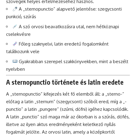
szövegek helyes értelmezéséhez hasznos.
A „sternopunctio” alapvető jelentése: szegycsonti
punkció, szúrás
A szó orvosi beavatkozásra utal, nem hétköznapi
cselekvésre
Főleg szaknyelvi, latin eredetű fogalomként
találkozunk vele
Gyakrabban szerepel szakkönyvekben, mint a beszélt
nyelvben
A sternopunctio története és latin eredete
A „sternopunctio” kifejezés két fő elemből áll: a „sterno-”
előtag a latin „sternum” (szegycsont) szóból ered, míg a „-
punctio” a latin „pungere” (szúrni, döfni) igéhez kapcsolódik.
A latin „punctio” szó maga már az ókorban is a szúrás, döfés,
illetve az ilyen aktus eredményeként keletkező nyílás
fogalmát jelölte. Az orvosi latin, amely a középkortól