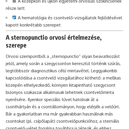
A középkori és újkori egyetemi orvoslás szókincsének
része lett
A hematológia és csontvelő-vizsgálatok fejlődésével
kapott konkrétabb szerepet
A sternopunctio orvosi értelmezése,
szerepe
Orvosi szempontból a „sternopunctio” olyan beavatkozást
jelöl, amely során a szegycsonton keresztül történik szúrás,
legtöbbször diagnosztikus célú mintavétel. Leggyakoribb
kapcsolódása a csontvelő vizsgálatához köthető: a mellkas
közepén elhelyezkedő, könnyen kitapintható szegycsont
bizonyos szakaszai alkalmasak lehetnek csontvelőminta
nyerésére. Ilyenkor speciális tűvel hatolnak át a
csonthártyán és a csontállományon, hogy elérjék a velőűrt.
Bár a gyakorlatban ma már gyakrabban használnak más
csontokat (pl. csípőlapát) csontvelőpunkcióhoz, a sternális
csontvelő-vétel fogalma továbbra is létezik, és ehhez