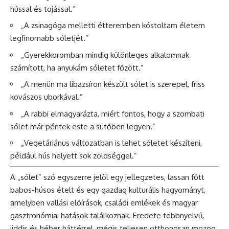
hússal és tojással.”
„A zsinagóga melletti étteremben kóstoltam életem
legfinomabb sóletjét.”
„Gyerekkoromban mindig különleges alkalomnak
számított, ha anyukám sóletet főzött.”
„A menün ma libazsíron készült sólet is szerepel, friss
kovászos uborkával.”
„A rabbi elmagyarázta, miért fontos, hogy a szombati
sólet már péntek este a sütőben legyen.”
„Vegetáriánus változatban is lehet sóletet készíteni,
például hús helyett sok zöldséggel.”
A „sólet” szó egyszerre jelöl egy jellegzetes, lassan főtt
babos-húsos ételt és egy gazdag kulturális hagyományt,
amelyben vallási előírások, családi emlékek és magyar
gasztronómiai hatások találkoznak. Eredete többnyelvű,
jiddis és héber háttérrel, mégis teljesen otthonosan mozog