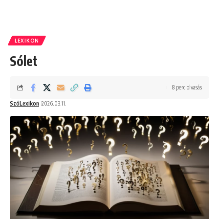
LEXIKON
Sólet
8 perc olvasás
SzóLexikon
2026.03.11.