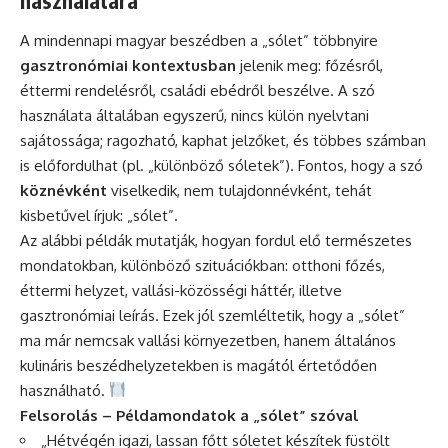
használatára
A mindennapi magyar beszédben a „sólet” többnyire
gasztronómiai kontextusban
jelenik meg: főzésről,
éttermi rendelésről, családi ebédről beszélve. A szó
használata általában egyszerű, nincs külön nyelvtani
sajátossága; ragozható, kaphat jelzőket, és többes számban
is előfordulhat (pl. „különböző sóletek”). Fontos, hogy a szó
köznévként
viselkedik, nem tulajdonnévként, tehát
kisbetűvel írjuk: „sólet”.
Az alábbi példák mutatják, hogyan fordul elő természetes
mondatokban, különböző szituációkban: otthoni főzés,
éttermi helyzet, vallási-közösségi háttér, illetve
gasztronómiai leírás. Ezek jól szemléltetik, hogy a „sólet”
ma már nemcsak vallási környezetben, hanem általános
kulináris beszédhelyzetekben is magától értetődően
használható.
Felsorolás – Példamondatok a „sólet” szóval
„Hétvégén igazi, lassan főtt sóletet készítek füstölt