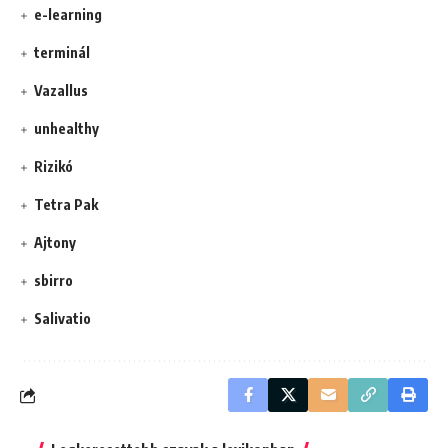
e-learning
terminál
Vazallus
unhealthy
Rizikó
Tetra Pak
Ajtony
sbirro
Salivatio