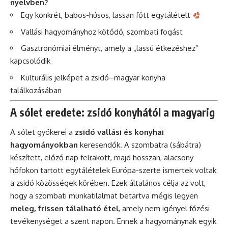
nyelvben?
Egy konkrét, babos-húsos, lassan főtt egytálételt
Vallási hagyományhoz kötődő, szombati fogást
Gasztronómiai élményt, amely a „lassú étkezéshez”
kapcsolódik
Kulturális jelképet a zsidó–magyar konyha
találkozásában
A sólet eredete: zsidó konyhától a magyarig
A sólet gyökerei a
zsidó vallási és konyhai
hagyományokban
keresendők. A szombatra (sábátra)
készített, előző nap felrakott, majd hosszan, alacsony
hőfokon tartott egytálételek Európa-szerte ismertek voltak
a zsidó közösségek körében. Ezek általános célja az volt,
hogy a szombati munkatilalmat betartva mégis legyen
meleg, frissen tálalható étel
, amely nem igényel főzési
tevékenységet a szent napon. Ennek a hagyománynak egyik