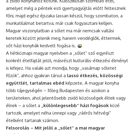
a zsidó konyhához kötünk. Klasszikusan szombati étel,
amelyet még a péntek esti gyertyagyújtás előtt feltesznek
főni, majd egész éjszaka lassan készül, hogy szombaton, a
munkatilalmat betartva, már csak fogyasztani kelljen.
Magyar viszonylatban a sólet ma már nemcsak vallási
keretek között jelenik meg, hanem vendéglők, éttermek,
sőt házi konyhák kedvelt fogása is.
A hétköznapi magyar nyelvben a „sólet” szó egyrészt
konkrét ételfajtát jelöl, másrészt kulturális-étkezési élményt
is kifejez. Ha valaki azt mondja, hogy „vasárnap sóletet
főzök”, ahhoz gyakran társul a
lassú étkezés, közösségi
együttlét, tartalmas ebéd
képzete. A magyar konyha
több tájegységén – főleg Budapesten és azokon a
területeken, ahol jelentősebb zsidó közösségek éltek vagy
élnek – a sólet a
„különlegesebb” házi fogások
közé
tartozik, amelyet néha ünnepi vagy „ráérős hétvégi”
ételként tartanak számon.
Felsorolás – Mit jelöl a „sólet” a mai magyar