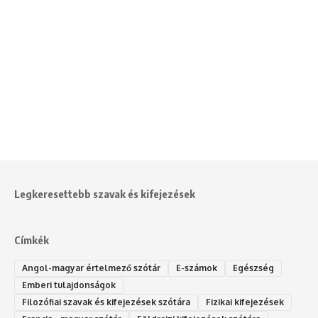
Legkeresettebb szavak és kifejezések
Címkék
Angol-magyar értelmező szótár
E-számok
Egészség
Emberi tulajdonságok
Filozófiai szavak és kifejezések szótára
Fizikai kifejezések