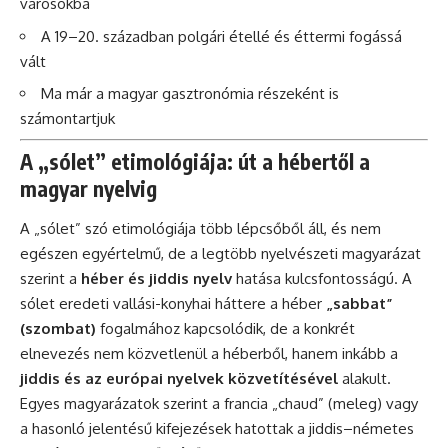
városokba
A 19–20. században polgári étellé és éttermi fogássá
vált
Ma már a magyar gasztronómia részeként is
számontartjuk
A „sólet” etimológiája: út a hébertől a
magyar nyelvig
A „sólet” szó etimológiája több lépcsőből áll, és nem
egészen egyértelmű, de a legtöbb nyelvészeti magyarázat
szerint a
héber és jiddis nyelv
hatása kulcsfontosságú. A
sólet eredeti vallási-konyhai háttere a héber
„sabbat”
(szombat)
fogalmához kapcsolódik, de a konkrét
elnevezés nem közvetlenül a héberből, hanem inkább a
jiddis és az európai nyelvek közvetítésével
alakult.
Egyes magyarázatok szerint a francia „chaud” (meleg) vagy
a hasonló jelentésű kifejezések hatottak a jiddis–németes