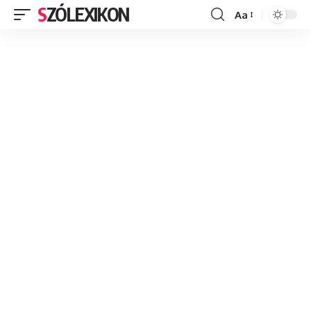
SZÓLEXIKON
Aa
Font
Resizer