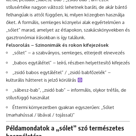
stílusértéke nagyon változó: lehetnek baráti, de akár bántó
felhangúak is attól függően, ki, milyen közegben használja
őket. A formális, semleges köznyelvi alak egyértelműen a
„sólet” marad, amelyet az étlapokon, szakácskönyvekben és
gasztronómiai írásokban is így találunk.
Felsorolás – Szinonimák és rokon kifejezések
„sólet” – a szabványos, semleges, elterjedt elnevezés
„babos egytálétel” – leíró, részben helyettesítő kifejezés
„zsidó babos egytálétel” / „zsidó babfőzelék” –
kulturális hátteret is jelző körülírás
„sábesz-bab”, „zsidó bab” – informális, olykor tréfás, de
stílusfüggő használat
Éttermi környezetben gyakran egyszerűen: „Sólet
(marhahússal / libával / tojással)”
Példamondatok a „sólet” szó természetes