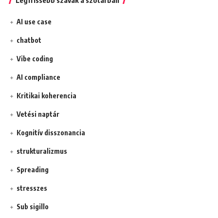
Legfrissebb szavak a szótárban
AI use case
chatbot
Vibe coding
AI compliance
Kritikai koherencia
Vetési naptár
Kognitív disszonancia
strukturalizmus
Spreading
stresszes
Sub sigillo