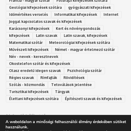
Francia - magyar szótár
Földrajzi kifejezések szótára
Geológiai kifejezések szótára
gyógyászati kifejezések
Időmértékes verselés
Informatikai kifejezések
Internet
Joggal kapcsolatos szavak és kifejezések
Karácsonyi kifejezések
Kert és növénygondozás
kifejezések
Latin szavak
Latin szavak, kifejezések
Matematikai szótár
Meteorológiai kifejezések szótára
Művészeti kifejezések
Német - magyar értelmező szótár
Név - nevek - keresztnevek
Okostelefon szótár és kifejezések
Olasz eredetű idegen szavak
Ps‮gólohciz‬ia s‮átóz‬r
Régies szavak
Rímfajták
Rövidítések
Szólás - közmondás
Tetoválások jelentése
Turisztikai kifejezések
Tárgyak
Élettani kifejezések szótára
Építészeti szavak és kifejezések
Adatkezelési tájékoztató
A weboldalon a minőségi felhasználói élmény érdekében sütiket
Felhasználási feltételek
használunk.