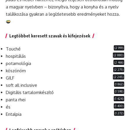
a magyar nyelvben – bizonyítva, hogy a konyha és a nyelv
találkozása gyakran a legízletesebb eredményeket hozza.
Legtöbbet keresett szavak és kifejezések
(2 999)
Touché
(2 880)
hospitálás
(2 466)
potamológia
(2 275)
köszönöm
(2 245)
GILF
(1 862)
soft all inclusive
(1 598)
Digitális tartalomkészítő
(1 424)
panta rhei
(1 400)
és
(1 272)
Entalpia