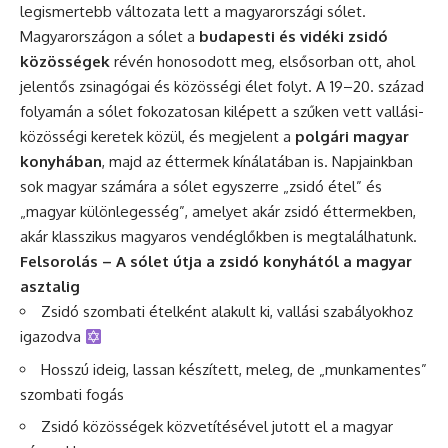
legismertebb változata lett a magyarországi sólet.
Magyarországon a sólet a
budapesti és vidéki zsidó
közösségek
révén honosodott meg, elsősorban ott, ahol
jelentős zsinagógai és közösségi élet folyt. A 19–20. század
folyamán a sólet fokozatosan kilépett a szűken vett vallási-
közösségi keretek közül, és megjelent a
polgári magyar
konyhában
, majd az éttermek kínálatában is. Napjainkban
sok magyar számára a sólet egyszerre „zsidó étel” és
„magyar különlegesség”, amelyet akár zsidó éttermekben,
akár klasszikus magyaros vendéglőkben is megtalálhatunk.
Felsorolás – A sólet útja a zsidó konyhától a magyar
asztalig
Zsidó szombati ételként alakult ki, vallási szabályokhoz
igazodva
Hosszú ideig, lassan készített, meleg, de „munkamentes”
szombati fogás
Zsidó közösségek közvetítésével jutott el a magyar