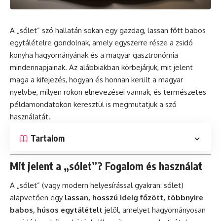
A „sólet” szó hallatán sokan egy gazdag, lassan főtt babos
egytálételre gondolnak, amely egyszerre része a zsidó
konyha hagyományának és a magyar gasztronómia
mindennapjainak. Az alábbiakban körbejárjuk, mit jelent
maga a kifejezés, hogyan és honnan került a magyar
nyelvbe, milyen rokon elnevezései vannak, és természetes
példamondatokon keresztül is megmutatjuk a szó
használatát.
Tartalom
Mit jelent a „sólet”? Fogalom és használat
A „sólet” (vagy modern helyesírással gyakran: sólet)
alapvetően egy
lassan, hosszú ideig főzött, többnyire
babos, húsos egytálételt
jelöl, amelyet hagyományosan