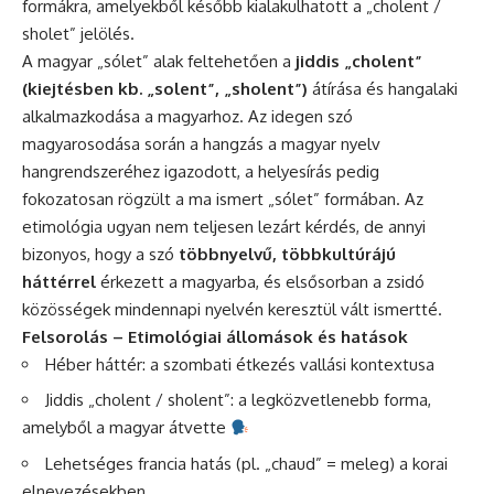
formákra, amelyekből később kialakulhatott a „cholent /
sholet” jelölés.
A magyar „sólet” alak feltehetően a
jiddis „cholent”
(kiejtésben kb. „solent”, „sholent”)
átírása és hangalaki
alkalmazkodása a magyarhoz. Az idegen szó
magyarosodása során a hangzás a magyar nyelv
hangrendszeréhez igazodott, a helyesírás pedig
fokozatosan rögzült a ma ismert „sólet” formában. Az
etimológia ugyan nem teljesen lezárt kérdés, de annyi
bizonyos, hogy a szó
többnyelvű, többkultúrájú
háttérrel
érkezett a magyarba, és elsősorban a zsidó
közösségek mindennapi nyelvén keresztül vált ismertté.
Felsorolás – Etimológiai állomások és hatások
Héber háttér: a szombati étkezés vallási kontextusa
Jiddis „cholent / sholent”: a legközvetlenebb forma,
amelyből a magyar átvette
Lehetséges francia hatás (pl. „chaud” = meleg) a korai
elnevezésekben