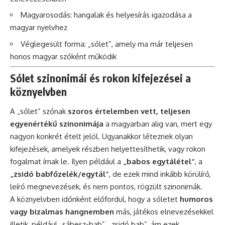
Magyarosodás: hangalak és helyesírás igazodása a
magyar nyelvhez
Véglegesült forma: „sólet”, amely ma már teljesen
honos magyar szóként működik
Sólet szinonimái és rokon kifejezései a
köznyelvben
A „sólet” szónak
szoros értelemben vett, teljesen
egyenértékű szinonimája
a magyarban alig van, mert egy
nagyon konkrét ételt jelöl. Ugyanakkor léteznek olyan
kifejezések, amelyek részben helyettesíthetik, vagy rokon
fogalmat írnak le. Ilyen például a
„babos egytálétel”
, a
„zsidó babfőzelék/egy­tál”
, de ezek mind inkább körülíró,
leíró megnevezések, és nem pontos, rögzült szinonimák.
A köznyelvben időnként előfordul, hogy a sóletet
humoros
vagy bizalmas hangnemben
más, játékos elnevezésekkel
illetik, például „sábesz-bab”, „zsidó bab”, ám ezek