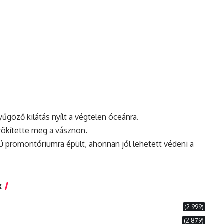
űgöző kilátás nyílt a végtelen óceánra.
rökítette meg a vásznon.
gú promontóriumra épült, ahonnan jól lehetett védeni a
k
(2 999)
(2 879)