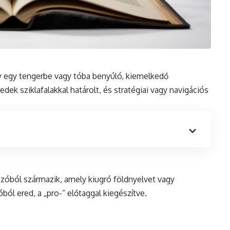
ly egy tengerbe vagy tóba benyúló, kiemelkedő
edek sziklafalakkal határolt,
és
stratégiai vagy navigációs
óból származik, amely kiugró földnyelvet vagy
ból ered, a „pro-” előtaggal kiegészítve.