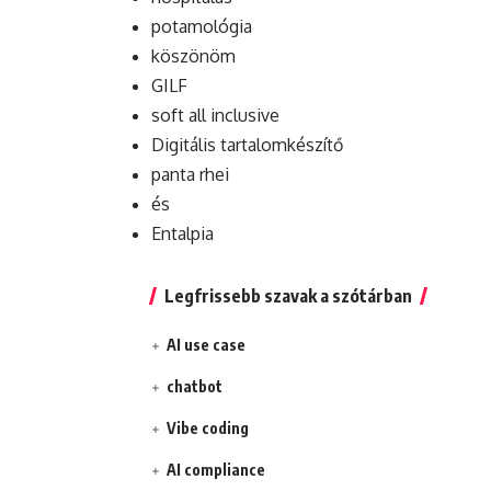
potamológia
köszönöm
GILF
soft all inclusive
Digitális tartalomkészítő
panta rhei
és
Entalpia
Legfrissebb szavak a szótárban
AI use case
chatbot
Vibe coding
AI compliance