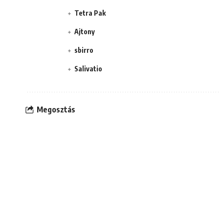
Tetra Pak
Ajtony
sbirro
Salivatio
Megosztás