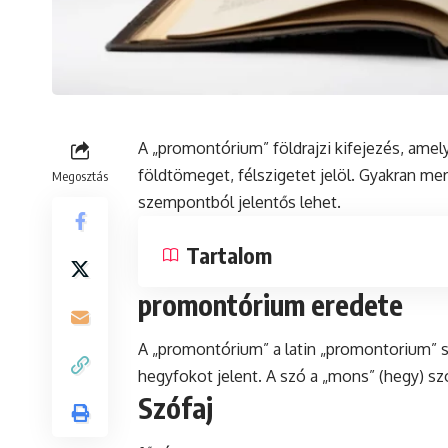
A „promontórium” földrajzi kifejezés, ame
földtömeget, félszigetet jelöl. Gyakran mer
Megosztás
szempontból jelentős lehet.
Tartalom
promontórium eredete
A „promontórium” a
latin
„promontorium” sz
hegyfokot jelent. A
szó
a „mons” (hegy) szó
Szófaj