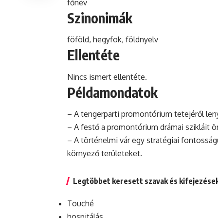
főnév
Szinonimák
föföld, hegyfok, földnyelv
Ellentéte
Nincs ismert ellentéte.
Példamondatok
– A tengerparti promontórium tetejéről leny
– A festő a promontórium drámai szikláit ö
– A történelmi vár egy stratégiai fontossá
környező területeket.
Legtöbbet keresett szavak és kifejezése
Touché
hospitálás