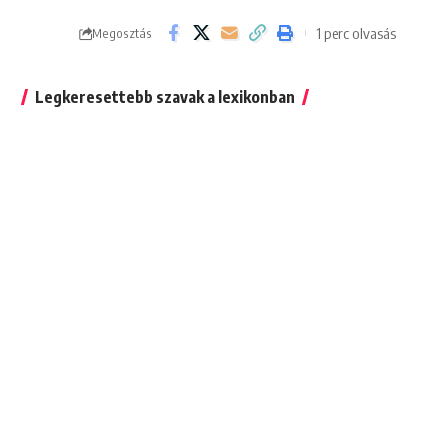
1 perc olvasás
Megosztás
Legkeresettebb szavak a lexikonban