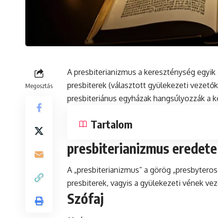
A presbiterianizmus a kereszténység egyik
presbiterek (választott gyülekezeti vezetők)
Megosztás
presbiteriánus
egyházak hangsúlyozzák a kö
Tartalom
presbiterianizmus eredete
A „presbiterianizmus” a görög „presbyteros”
presbiterek, vagyis a gyülekezeti vének vez
Szófaj