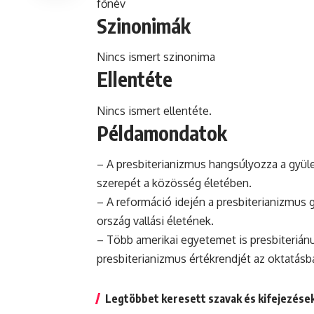
főnév
Szinonimák
Nincs ismert szinonima
Ellentéte
Nincs ismert ellentéte.
Példamondatok
– A presbiterianizmus hangsúlyozza a gyüle
szerepét a közösség életében.
– A
reformáció
idején a presbiterianizmus g
ország vallási életének.
– Több amerikai egyetemet is presbiteriánus
presbiterianizmus értékrendjét az oktatásb
Legtöbbet keresett szavak és kifejezése