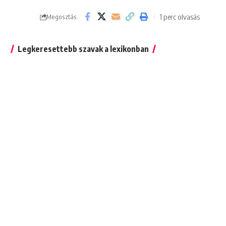
1 perc olvasás
Megosztás
Legkeresettebb szavak a lexikonban