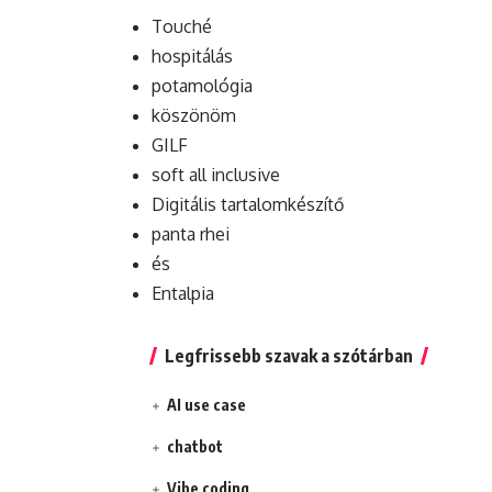
Touché
hospitálás
potamológia
köszönöm
GILF
soft all inclusive
Digitális tartalomkészítő
panta rhei
és
Entalpia
Legfrissebb szavak a szótárban
AI use case
chatbot
Vibe coding