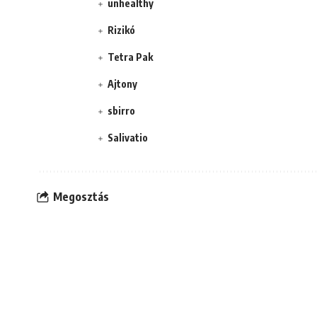
unhealthy
Rizikó
Tetra Pak
Ajtony
sbirro
Salivatio
Megosztás