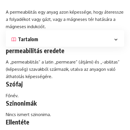
A permeabilitás egy anyag azon képessége, hogy áteressze
a folyadékot vagy gázt, vagy a
mágneses tér
hatására a
mágneses indukciót.
Tartalom
permeabilitás eredete
A „permeabilitás” a
latin
„permeare” (átjárni)
és
„-abilitas”
(képesség) szavakból származik, utalva az anyagon való
áthatolás képességére.
Szófaj
Főnév.
Szinonimák
Nincs ismert szinonima.
Ellentéte