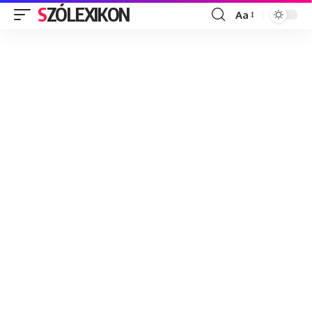
SZÓLEXIKON
Aa
Font
Resizer