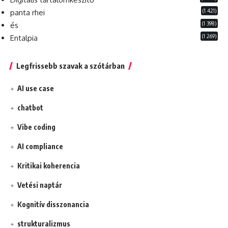
(1 421)
panta rhei
(1 398)
és
(1 269)
Entalpia
Legfrissebb szavak a szótárban
AI use case
chatbot
Vibe coding
AI compliance
Kritikai koherencia
Vetési naptár
Kognitív disszonancia
strukturalizmus