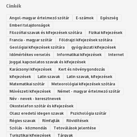
Címkék
Angol-magyar értelmező szótár
E-számok
Egészség
Emberi tulajdonságok
Filozófiai szavak és kifejezések szótára
Fizikai kifejezések
Francia - magyar szótár
Földrajzi kifejezések szótára
Geológiai kifejezések szótára
gyógyászati kifejezések
Időmértékes verselés
Informatikai kifejezések
Internet
Joggal kapcsolatos szavak és kifejezések
Karácsonyi kifejezések
Kert és növénygondozás
kifejezések
Latin szavak
Latin szavak, kifejezések
Matematikai szótár
Meteorológiai kifejezések szótára
Művészeti kifejezések
Német - magyar értelmező szótár
Név - nevek - keresztnevek
Okostelefon szótár és kifejezések
Olasz eredetű idegen szavak
Ps‮gólohciz‬ia s‮átóz‬r
Régies szavak
Rímfajták
Rövidítések
Szólás - közmondás
Tetoválások jelentése
Turisztikai kifejezések
Tárgyak