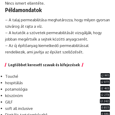
Nincs ismert ellentéte.
Példamondatok
– A talaj permeabilitása meghatározza, hogy milyen gyorsan
szivárog át rajta a víz.
– A kutatók a szövetek permeabilitását vizsgálják, hogy
jobban megértsék a sejtek közötti anyagcserét.
– Az új építőanyag kiemelkedő permeabilitással
rendelkezik, ami javítja az épület szellőzését.
Legtöbbet keresett szavak és kifejezések
(2 997)
Touché
(2 877)
hospitálás
(2 463)
potamológia
(2 273)
köszönöm
(2 242)
GILF
(1 857)
soft all inclusive
(1 595)
Digitális tartalomkészítő