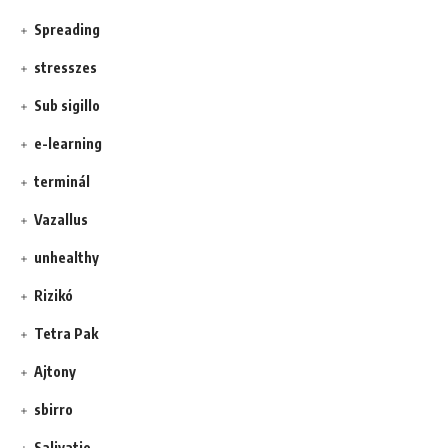
Spreading
stresszes
Sub sigillo
e-learning
terminál
Vazallus
unhealthy
Rizikó
Tetra Pak
Ajtony
sbirro
Salivatio